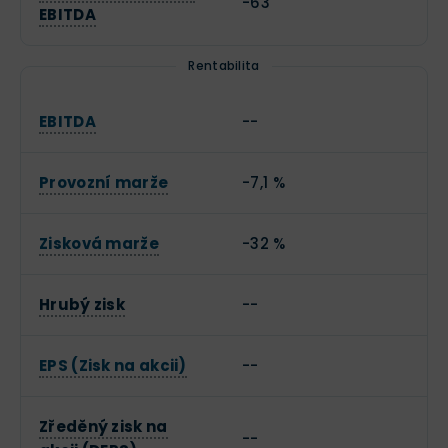
-63
EBITDA
Rentabilita
EBITDA
--
Provozní marže
-7,1 %
Zisková marže
-32 %
Hrubý zisk
--
EPS (Zisk na akcii)
--
Zředěný zisk na
--