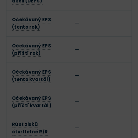
akcii (DEPS)
Očekávaný EPS
--
(tento rok)
Očekávaný EPS
--
(příští rok)
Očekávaný EPS
--
(tento kvartál)
Očekávaný EPS
--
(příští kvartál)
Růst zisků
--
čtvrtletně R/R