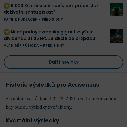
9 000 Kč měsíčně navíc bez práce. Jak
doživotní rentu získat?
PATRIK KUDLÁČEK
-
PŘED 3 DNY
Nenápadný evropský gigant zvyšuje
dividendu už 25 let. Je akcie po propadu
konečně levná?
VLADIMÍR RŮŽIČKA
-
PŘED 3 DNY
Další novinky
Historie výsledků pro Acusensus
Aktuální kvartál končí 31. 12. 2021 a zatím není známo,
kdy budou výsledky zveřejněny.
Kvartální výsledky