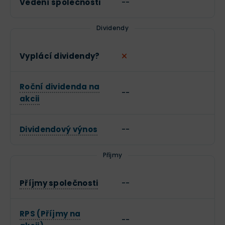
Vedení společnosti
--
Dividendy
Vyplácí dividendy?
Roční dividenda na
--
akcii
Dividendový výnos
--
Příjmy
Příjmy společnosti
--
RPS (Příjmy na
--