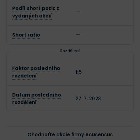
Podíl short pozic z
--
vydaných akcií
Short ratio
--
Rozdělení
Faktor posledního
1:5
rozdělení
Datum posledního
27. 7. 2023
rozdělení
Ohodnoťte akcie firmy Acusensus