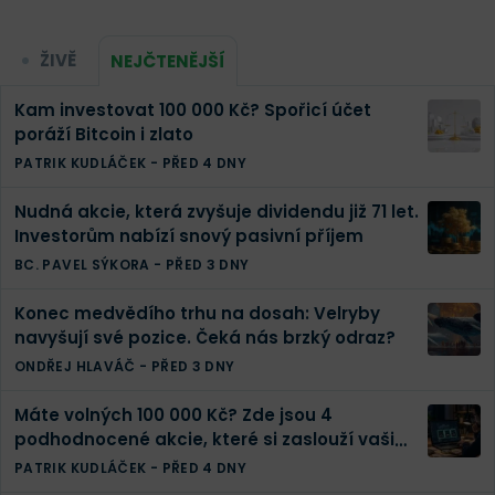
ŽIVĚ
NEJČTENĚJŠÍ
Kam investovat 100 000 Kč? Spořicí účet
poráží Bitcoin i zlato
PATRIK KUDLÁČEK
-
PŘED 4 DNY
Nudná akcie, která zvyšuje dividendu již 71 let.
Investorům nabízí snový pasivní příjem
BC. PAVEL SÝKORA
-
PŘED 3 DNY
Konec medvědího trhu na dosah: Velryby
navyšují své pozice. Čeká nás brzký odraz?
ONDŘEJ HLAVÁČ
-
PŘED 3 DNY
Máte volných 100 000 Kč? Zde jsou 4
podhodnocené akcie, které si zaslouží vaši
pozornost
PATRIK KUDLÁČEK
-
PŘED 4 DNY