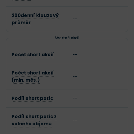
200denní klouzavý
--
průměr
Shortaři akcií
Počet short akcií
--
Počet short akcií
--
(min. měs.)
Podíl short pozic
--
Podíl short pozic z
--
volného objemu