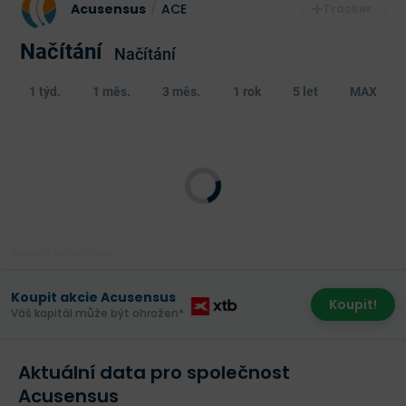
Acusensus
/
ACE
Načítání
Načítání
1 týd.
1 měs.
3 měs.
1 rok
5 let
MAX
Poslední aktualizace:
Koupit akcie Acusensus
Koupit!
Váš kapitál může být ohrožen*
Aktuální data pro společnost
Acusensus