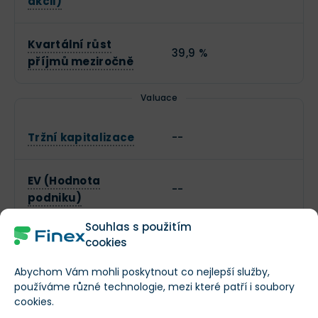
akcii)
Kvartální růst
39,9 %
příjmů meziročně
Valuace
Tržní kapitalizace
--
EV (Hodnota
--
podniku)
Souhlas s použitím
P/B (Cena k účetní
cookies
3,38
hodnotě)
Abychom Vám mohli poskytnout co nejlepší služby,
používáme různé technologie, mezi které patří i soubory
P/E (Cena k zisku)
-59
cookies.