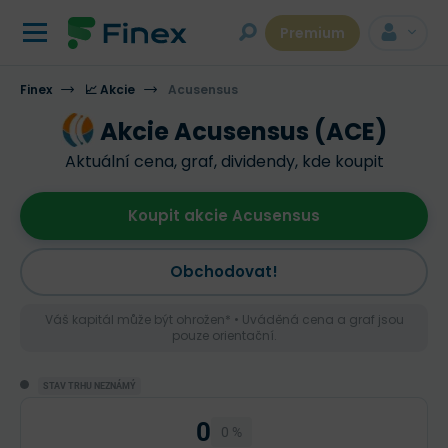
Premium
Finex
📈 Akcie
Acusensus
Akcie Acusensus (ACE)
Aktuální cena, graf, dividendy, kde koupit
Koupit akcie Acusensus
Obchodovat!
Váš kapitál může být ohrožen* • Uváděná cena a graf jsou
pouze orientační.
STAV TRHU NEZNÁMÝ
0
0 %