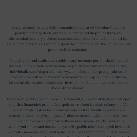
Ceny, hodnoty, kurzy a další ekonomická data, ať už v číselné či textové
podobě nebo v grafech, uváděné na tomto portálu jsou poskytovány
obchodními partnery a třetími stranami. Jsou pouze orientační, nemusí být
aktuální ani přesné a v žádném případě by neměly sloužit jako jediný podklad
pro investiční rozhodnutí.
Textový, video ani audio obsah publikovaný na tomto portálu slouží pouze k
informačním a vzdělávacím účelům. Nepředstavuje investiční poradenství,
individualizované doporučení ani výzvu k nákupu nebo prodeji jakéhokoli
investičního nástroje. Při tvorbě obsahu nezohledňujeme finanční situaci,
investiční cíle, znalosti, zkušenosti, investiční horizont ani toleranci k riziku
konkrétního čtenáře.
Investování do kryptoměn, akcií, ETF, komodit, CFD kontraktů, binárních opcí
a dalších finančních produktů je spojeno s rizikem kolísání hodnoty a může
vést ke ztrátě části nebo celé investované částky. Minulá výkonnost ani
odhady budoucího vývoje nejsou zárukou budoucích výsledků a návratnost
původně investovaných prostředků není zaručena. Při obchodování s
rozdílovými smlouvami dochází u vysokého podílu účtů retailových investorů
ke vzniku finanční ztráty. Měli byste zvážit, zda rozumíte tomu, jak rozdílové