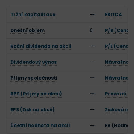
Tržní kapitalizace
--
EBITDA
Dnešní objem
0
P/B (Cena k
Roční dividenda na akcii
--
P/E (Cena k
Dividendový výnos
--
Návratnost 
Příjmy společnosti
--
Návratnost 
RPS (Příjmy na akcii)
--
Provozní m
EPS (Zisk na akcii)
--
Zisková ma
Účetní hodnota na akcii
--
EV (Hodnot