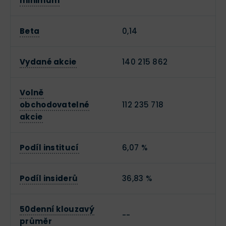
minimum
Beta
0,14
Vydané akcie
140 215 862
Volně
obchodovatelné
112 235 718
akcie
Podíl institucí
6,07 %
Podíl insiderů
36,83 %
50denní klouzavý
--
průměr