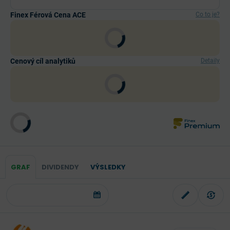
Finex Férová Cena ACE
Co to je?
Cenový cíl analytiků
Detaily
GRAF
DIVIDENDY
VÝSLEDKY