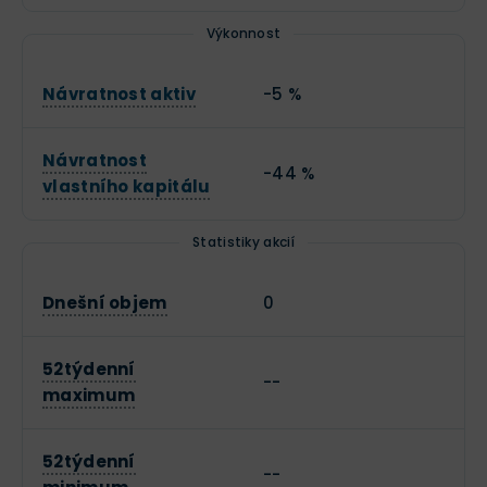
Výkonnost
Návratnost aktiv
-5 %
Návratnost
-44 %
vlastního kapitálu
Statistiky akcií
Dnešní objem
0
52týdenní
--
maximum
52týdenní
--