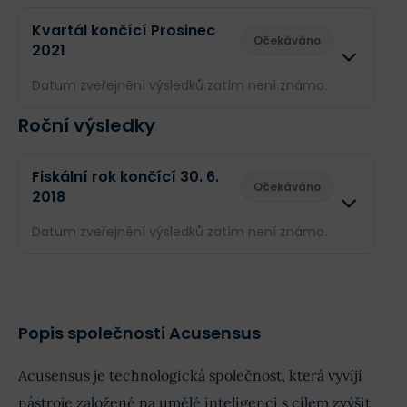
Kvartál končící Prosinec
Očekáváno
2021
Datum zveřejnění výsledků zatím není známo.
Roční výsledky
Odhad
Skutečnost
Obrat
--
--
Fiskální rok končící 30. 6.
Očekáváno
2018
Příjmy
--
--
Datum zveřejnění výsledků zatím není známo.
EPS
--
--
Odhad
Skutečnost
Obrat
--
--
Popis společnosti Acusensus
Příjmy
--
--
Acusensus je technologická společnost, která vyvíjí
EPS
--
--
nástroje založené na umělé inteligenci s cílem zvýšit