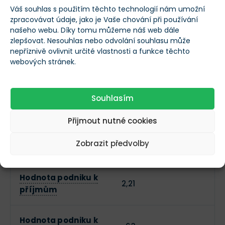
Váš souhlas s použitím těchto technologií nám umožní
P/S (Cena k
zpracovávat údaje, jako je Vaše chování při používání
2,8
našeho webu. Díky tomu můžeme náš web dále
příjmům)
zlepšovat. Nesouhlas nebo odvolání souhlasu může
nepříznivě ovlivnit určité vlastnosti a funkce těchto
Forward P/E
-75
webových stránek.
Účetní hodnota na
--
Souhlasím
akcii
Přijmout nutné cookies
Cílová cena Wall
--
Zobrazit předvolby
Street
Hodnota podniku k
2,21
příjmům
Hodnota podniku k