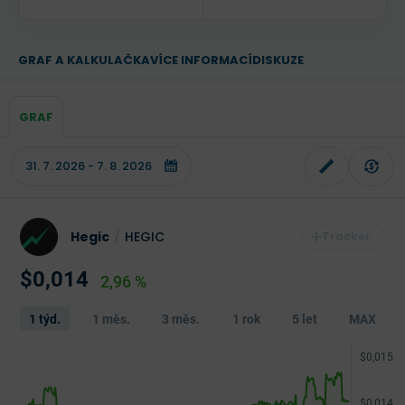
GRAF A KALKULAČKA
VÍCE INFORMACÍ
DISKUZE
GRAF
Hegic
/
HEGIC
$0,014
2,96 %
1 týd.
1 měs.
3 měs.
1 rok
5 let
MAX