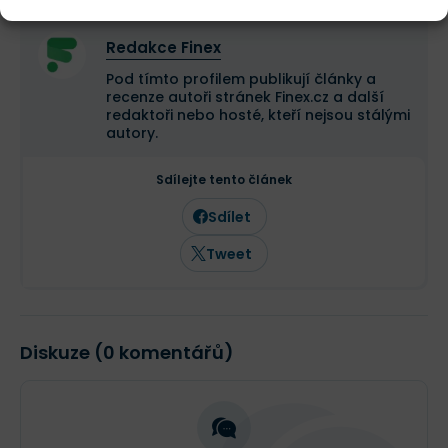
Redakce Finex
Pod tímto profilem publikují články a
recenze autoři stránek Finex.cz a další
redaktoři nebo hosté, kteří nejsou stálými
autory.
Sdílejte tento článek
Sdílet
Tweet
Diskuze (0 komentářů)