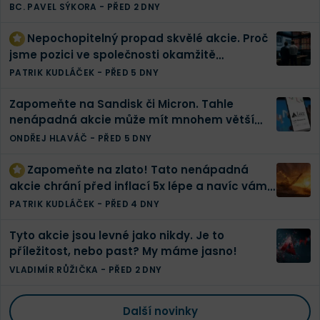
investic
BC. PAVEL SÝKORA
-
PŘED 2 DNY
Nepochopitelný propad skvělé akcie. Proč
jsme pozici ve společnosti okamžitě
zdvojnásobili | Finex akciové portfolio
PATRIK KUDLÁČEK
-
PŘED 5 DNY
Zapomeňte na Sandisk či Micron. Tahle
nenápadná akcie může mít mnohem větší
potenciál
ONDŘEJ HLAVÁČ
-
PŘED 5 DNY
Zapomeňte na zlato! Tato nenápadná
akcie chrání před inflací 5x lépe a navíc vám
vyplatí tučnou dividendu
PATRIK KUDLÁČEK
-
PŘED 4 DNY
Tyto akcie jsou levné jako nikdy. Je to
příležitost, nebo past? My máme jasno!
VLADIMÍR RŮŽIČKA
-
PŘED 2 DNY
Další novinky