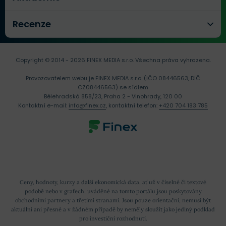
Recenze
Copyright © 2014 - 2026 FINEX MEDIA s.r.o.
Všechna práva vyhrazena.
Provozovatelem webu je FINEX MEDIA s.r.o. (IČO 08446563, DIČ
CZ08446563) se sídlem
Bělehradská 858/23, Praha 2 - Vinohrady, 120 00
Kontaktní e-mail:
info@finex.cz
, kontaktní telefon:
+420 704 183 785
Ceny, hodnoty, kurzy a další ekonomická data, ať už v číselné či textové
podobě nebo v grafech, uváděné na tomto portálu jsou poskytovány
obchodními partnery a třetími stranami. Jsou pouze orientační, nemusí být
aktuální ani přesné a v žádném případě by neměly sloužit jako jediný podklad
pro investiční rozhodnutí.