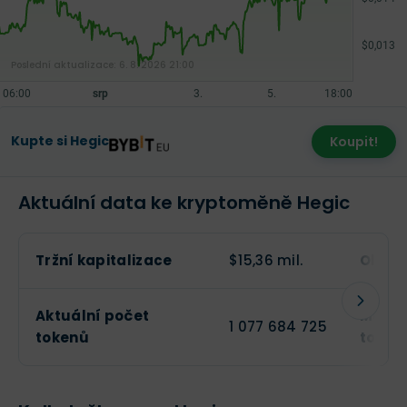
Poslední aktualizace:
6. 8. 2026 21:00
Kupte si Hegic
Koupit!
Aktuální data ke kryptoměně Hegic
Tržní kapitalizace
$15,36 mil.
Obcho
Aktuální počet
Maxim
1 077 684 725
tokenů
token