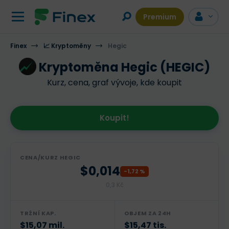
Premium
Finex
📈 Kryptoměny
VÍCE INFORMACÍ
Hegic
DISKUZE
Kryptoměna Hegic (HEGIC)
Kurz, cena, graf vývoje, kde koupit
Koupit!
CENA/KURZ HEGIC
$0,014
-1,72 %
0,3 Kč
TRŽNÍ KAP.
OBJEM ZA 24H
$15,07 mil.
$15,47 tis.