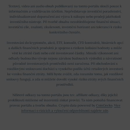
Textový, video ani audio obsah publikovaný na tomto portálu slouží pouze k
informačním a vzdělávacím účelům. Nepředstavuje investiční poradenství,
individualizované doporučení ani výzvu k nákupu nebo prodeji jakéhokoli
investičního nástroje. Při tvorbě obsahu nezohledňujeme finanční situaci,
investiční cíle, znalosti, zkušenosti, investiční horizont ani toleranci k riziku
konkrétního čtenáře.
Investování do kryptoměn, akcií, ETF, komodit, CFD kontraktů, binárních opcí
a dalších finančních produktů je spojeno s rizikem kolísání hodnoty a může
vést ke ztrátě části nebo celé investované částky. Minulá výkonnost ani
odhady budoucího vývoje nejsou zárukou budoucích výsledků a návratnost
původně investovaných prostředků není zaručena. Při obchodování s
rozdílovými smlouvami dochází u vysokého podílu účtů retailových investorů
ke vzniku finanční ztráty. Měli byste zvážit, zda rozumíte tomu, jak rozdílové
smlouvy fungují, a zda si můžete dovolit vysoké riziko ztráty svých finančních
prostředků.
Některé odkazy na tomto portálu jsou tzv. affiliate odkazy, díky jejichž
prokliknutí můžeme od inzerentů získat provizi. Ta nám pomáhá financovat
provoz portálu a tvorbu obsahu. Crypto data powered by
CoinGecko
.
Více
informací o rizicích a vyloučení odpovědnosti najdete zde
.