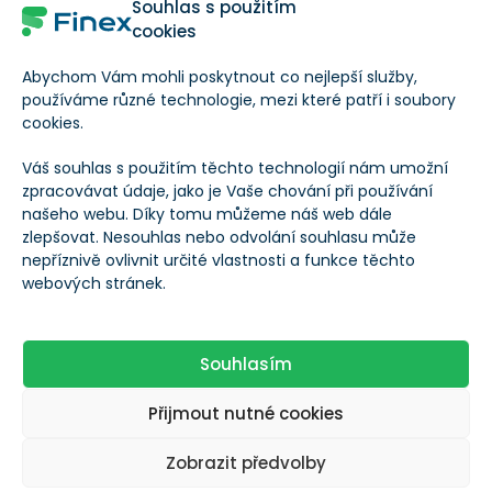
Souhlas s použitím
Maximální počet
1 077 684 725
cookies
tokenů
Abychom Vám mohli poskytnout co nejlepší služby,
používáme různé technologie, mezi které patří i soubory
Obchodní objem
$65,91
cookies.
(24h)
Váš souhlas s použitím těchto technologií nám umožní
zpracovávat údaje, jako je Vaše chování při používání
Tržní kapitalizace
$15 359 369
našeho webu. Díky tomu můžeme náš web dále
zlepšovat. Nesouhlas nebo odvolání souhlasu může
nepříznivě ovlivnit určité vlastnosti a funkce těchto
Změna ceny za 24h
-1,72 %
webových stránek.
Souhlasím
Ohodnoťte kryptoměnu Hegic
0
0
Přijmout nutné cookies
Zobrazit předvolby
Autor