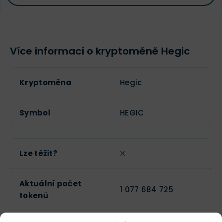
Více informací o kryptoměně Hegic
Kryptoměna
Hegic
Symbol
HEGIC
Lze těžit?
Aktuální počet
1 077 684 725
tokenů