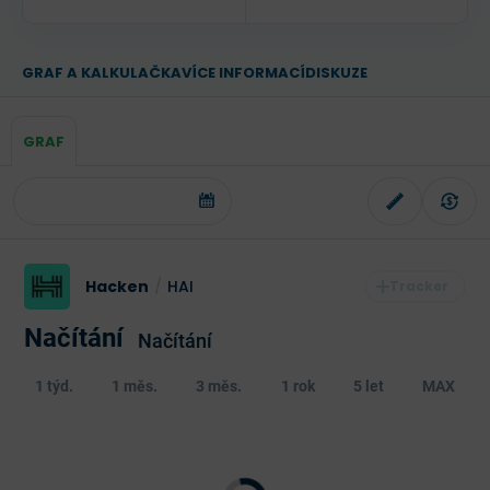
GRAF A KALKULAČKA
VÍCE INFORMACÍ
DISKUZE
GRAF
Hacken
/
HAI
Načítání
Načítání
1 týd.
1 měs.
3 měs.
1 rok
5 let
MAX