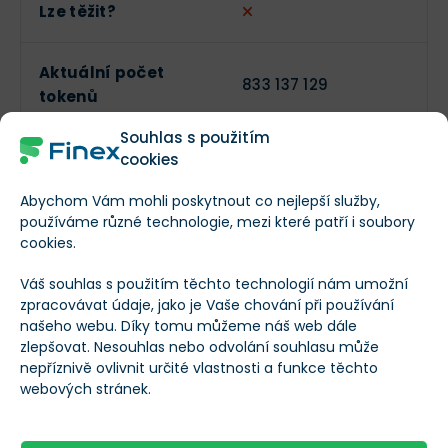
Lze těžit?
Aktuální počet
833 137 129
tokenů
Souhlas s použitím
Maximální počet
cookies
1 000 000 000
tokenů
Abychom Vám mohli poskytnout co nejlepší služby,
používáme různé technologie, mezi které patří i soubory
Obchodní objem
cookies.
$102 700
(24h)
Váš souhlas s použitím těchto technologií nám umožní
zpracovávat údaje, jako je Vaše chování při používání
našeho webu. Díky tomu můžeme náš web dále
Tržní kapitalizace
$1 163 688
zlepšovat. Nesouhlas nebo odvolání souhlasu může
nepříznivě ovlivnit určité vlastnosti a funkce těchto
Změna ceny za 24h
1,34 %
webových stránek.