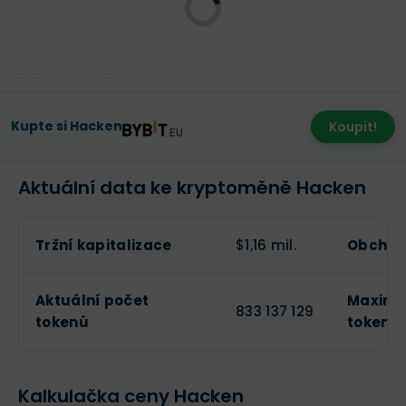
Poslední aktualizace:
Kupte si Hacken
Koupit!
Aktuální data ke kryptoměně Hacken
Tržní kapitalizace
$1,16 mil.
Obchod
Aktuální počet
Maximá
833 137 129
tokenů
tokenů
Kalkulačka ceny Hacken