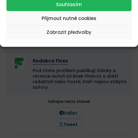
Souhlasím
Ohodnoťte kryptoměnu Hacken
Přijmout nutné cookies
0
0
Zobrazit předvolby
Autor
Redakce Finex
Pod tímto profilem publikují články a
recenze autoři stránek Finex.cz a další
redaktoři nebo hosté, kteří nejsou stálými
autory.
Sdílejte tento článek
Sdílet
Tweet