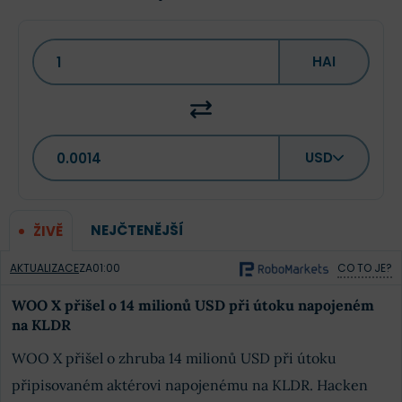
HAI
USD
NEJČTENĚJŠÍ
ŽIVĚ
AKTUALIZACE
ZA
01:00
CO TO JE?
WOO X přišel o 14 milionů USD při útoku napojeném
na KLDR
WOO X přišel o zhruba 14 milionů USD při útoku
připisovaném aktérovi napojenému na KLDR. Hacken