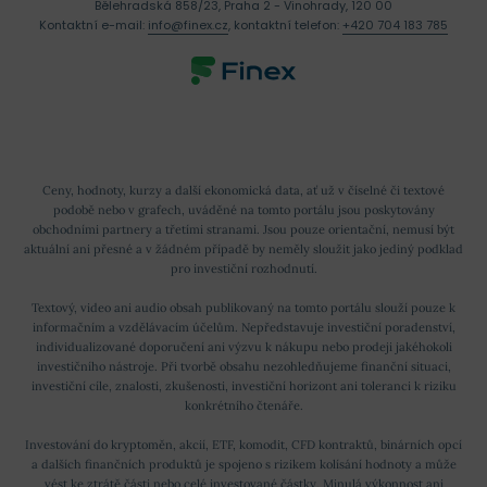
Bělehradská 858/23, Praha 2 - Vinohrady, 120 00
Kontaktní e-mail:
info@finex.cz
, kontaktní telefon:
+420 704 183 785
Ceny, hodnoty, kurzy a další ekonomická data, ať už v číselné či textové
podobě nebo v grafech, uváděné na tomto portálu jsou poskytovány
obchodními partnery a třetími stranami. Jsou pouze orientační, nemusí být
aktuální ani přesné a v žádném případě by neměly sloužit jako jediný podklad
pro investiční rozhodnutí.
Textový, video ani audio obsah publikovaný na tomto portálu slouží pouze k
informačním a vzdělávacím účelům. Nepředstavuje investiční poradenství,
individualizované doporučení ani výzvu k nákupu nebo prodeji jakéhokoli
investičního nástroje. Při tvorbě obsahu nezohledňujeme finanční situaci,
investiční cíle, znalosti, zkušenosti, investiční horizont ani toleranci k riziku
konkrétního čtenáře.
Investování do kryptoměn, akcií, ETF, komodit, CFD kontraktů, binárních opcí
a dalších finančních produktů je spojeno s rizikem kolísání hodnoty a může
vést ke ztrátě části nebo celé investované částky. Minulá výkonnost ani