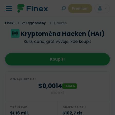
Premium
Finex
📈 Kryptoměny
Hacken
Kryptoměna Hacken (HAI)
Kurz, cena, graf vývoje, kde koupit
Koupit!
CENA/KURZ HAI
$0,0014
+1,34 %
0,029 Kč
TRŽNÍ KAP.
OBJEM ZA 24H
$1,16 mil.
$102,7 tis.