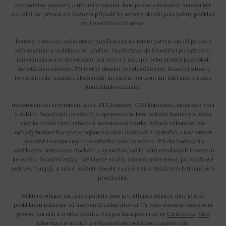
obchodními partnery a třetími stranami. Jsou pouze orientační, nemusí být
aktuální ani přesné a v žádném případě by neměly sloužit jako jediný podklad
pro investiční rozhodnutí.
Textový, video ani audio obsah publikovaný na tomto portálu slouží pouze k
informačním a vzdělávacím účelům. Nepředstavuje investiční poradenství,
individualizované doporučení ani výzvu k nákupu nebo prodeji jakéhokoli
investičního nástroje. Při tvorbě obsahu nezohledňujeme finanční situaci,
investiční cíle, znalosti, zkušenosti, investiční horizont ani toleranci k riziku
konkrétního čtenáře.
Investování do kryptoměn, akcií, ETF, komodit, CFD kontraktů, binárních opcí
a dalších finančních produktů je spojeno s rizikem kolísání hodnoty a může
vést ke ztrátě části nebo celé investované částky. Minulá výkonnost ani
odhady budoucího vývoje nejsou zárukou budoucích výsledků a návratnost
původně investovaných prostředků není zaručena. Při obchodování s
rozdílovými smlouvami dochází u vysokého podílu účtů retailových investorů
ke vzniku finanční ztráty. Měli byste zvážit, zda rozumíte tomu, jak rozdílové
smlouvy fungují, a zda si můžete dovolit vysoké riziko ztráty svých finančních
prostředků.
Některé odkazy na tomto portálu jsou tzv. affiliate odkazy, díky jejichž
prokliknutí můžeme od inzerentů získat provizi. Ta nám pomáhá financovat
provoz portálu a tvorbu obsahu. Crypto data powered by
CoinGecko
.
Více
informací o rizicích a vyloučení odpovědnosti najdete zde
.