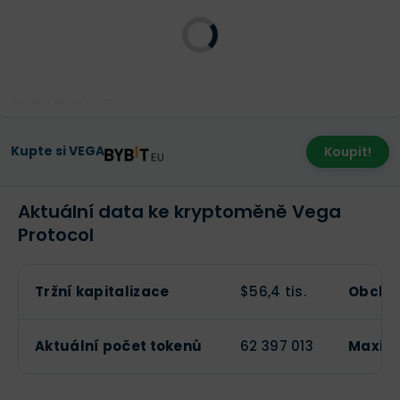
Poslední aktualizace:
Kupte si VEGA
Koupit!
Aktuální data ke kryptoměně Vega
Protocol
Tržní kapitalizace
$56,4 tis.
Obchod
Aktuální počet tokenů
62 397 013
Maximá