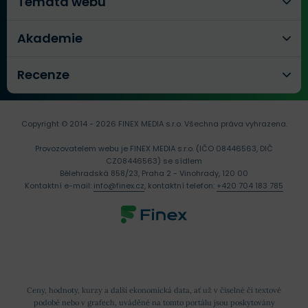
Témata webu
Akademie
Recenze
Copyright © 2014 - 2026 FINEX MEDIA s.r.o.
Všechna práva vyhrazena.
Provozovatelem webu je FINEX MEDIA s.r.o. (IČO 08446563, DIČ
CZ08446563) se sídlem
Bělehradská 858/23, Praha 2 - Vinohrady, 120 00
Kontaktní e-mail:
info@finex.cz
, kontaktní telefon:
+420 704 183 785
Ceny, hodnoty, kurzy a další ekonomická data, ať už v číselné či textové
podobě nebo v grafech, uváděné na tomto portálu jsou poskytovány