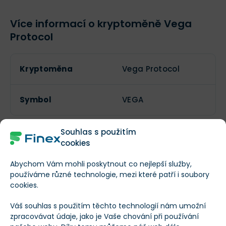
Více informací o kryptoměně Vega
Protocol
Kryptoměna
Vega Protocol
Symbol
VEGA
Souhlas s použitím
Lze těžit?
cookies
Abychom Vám mohli poskytnout co nejlepší služby,
Aktuální počet
používáme různé technologie, mezi které patří i soubory
62 397 013
tokenů
cookies.
Váš souhlas s použitím těchto technologií nám umožní
Maximální počet
zpracovávat údaje, jako je Vaše chování při používání
64 999 723