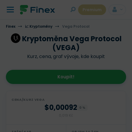
Premium
Finex
📈 Kryptoměny
Vega Protocol
Kryptoměna Vega Protocol
(VEGA)
Kurz, cena, graf vývoje, kde koupit
Koupit!
CENA/KURZ VEGA
$0,00092
0 %
0,019 Kč
TRŽNÍ KAP.
OBJEM ZA 24H