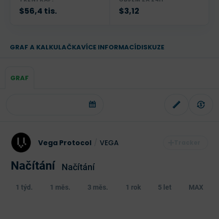
$56,4 tis.
$3,12
GRAF A KALKULAČKA
VÍCE INFORMACÍ
DISKUZE
GRAF
Vega Protocol
/
VEGA
Načítání
Načítání
1 týd.
1 měs.
3 měs.
1 rok
5 let
MAX