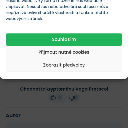
tokenů
našeho webu. Díky tomu můžeme náš web dále
zlepšovat. Nesouhlas nebo odvolání souhlasu může
nepříznivě ovlivnit určité vlastnosti a funkce těchto
Obchodní objem
webových stránek.
$3,12
(24h)
Souhlasím
Tržní kapitalizace
$56 400
Přijmout nutné cookies
Změna ceny za 24h
0 %
Zobrazit předvolby
Ohodnoťte kryptoměnu Vega Protocol
0
0
Autor