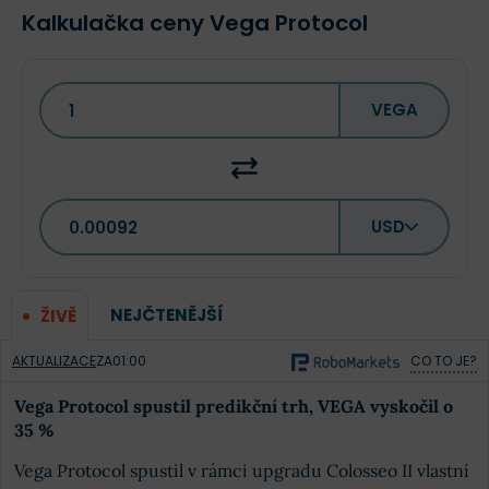
Kalkulačka ceny Vega Protocol
VEGA
USD
NEJČTENĚJŠÍ
ŽIVĚ
AKTUALIZACE
ZA
01:00
CO TO JE?
Vega Protocol spustil predikční trh, VEGA vyskočil o
35 %
Vega Protocol spustil v rámci upgradu Colosseo II vlastní