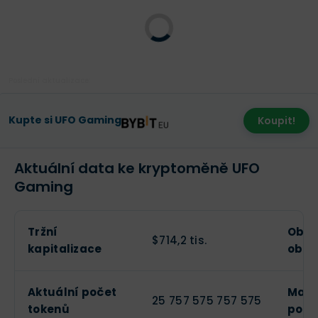
Poslední aktualizace:
Kupte si UFO Gaming
Koupit!
Aktuální data ke kryptoměně UFO
Gaming
Tržní
Obch
$714,2 tis.
kapitalizace
obje
Aktuální počet
Maxi
25 757 575 757 575
tokenů
poče