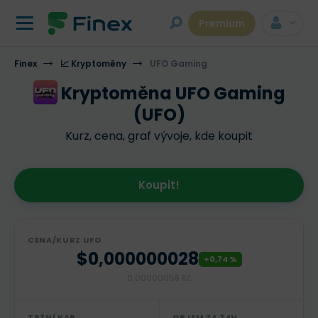
Premium
Finex
📈 Kryptoměny
UFO Gaming
Kryptoměna UFO Gaming
(UFO)
Kurz, cena, graf vývoje, kde koupit
Koupit!
CENA/KURZ UFO
$0,000000028
+0,74 %
0,00000058 Kč
TRŽNÍ KAP.
OBJEM ZA 24H