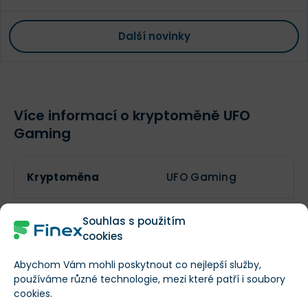
Další novinky
Více informací o kryptoměně UFO
Gaming
Kryptoměna
UFO Gaming
Symbol
UFO
Souhlas s použitím
cookies
Abychom Vám mohli poskytnout co nejlepší služby,
Lze těžit?
používáme různé technologie, mezi které patří i soubory
cookies.