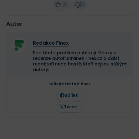
0
0
Autor
Redakce Finex
Pod tímto profilem publikují články a
recenze autoři stránek Finex.cz a další
redaktoři nebo hosté, kteří nejsou stálými
autory.
Sdílejte tento článek
Sdílet
Tweet