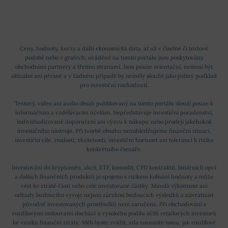
Ceny, hodnoty, kurzy a další ekonomická data, ať už v číselné či textové
podobě nebo v grafech, uváděné na tomto portálu jsou poskytovány
obchodními partnery a třetími stranami. Jsou pouze orientační, nemusí být
aktuální ani přesné a v žádném případě by neměly sloužit jako jediný podklad
pro investiční rozhodnutí.
Textový, video ani audio obsah publikovaný na tomto portálu slouží pouze k
informačním a vzdělávacím účelům. Nepředstavuje investiční poradenství,
individualizované doporučení ani výzvu k nákupu nebo prodeji jakéhokoli
investičního nástroje. Při tvorbě obsahu nezohledňujeme finanční situaci,
investiční cíle, znalosti, zkušenosti, investiční horizont ani toleranci k riziku
konkrétního čtenáře.
Investování do kryptoměn, akcií, ETF, komodit, CFD kontraktů, binárních opcí
a dalších finančních produktů je spojeno s rizikem kolísání hodnoty a může
vést ke ztrátě části nebo celé investované částky. Minulá výkonnost ani
odhady budoucího vývoje nejsou zárukou budoucích výsledků a návratnost
původně investovaných prostředků není zaručena. Při obchodování s
rozdílovými smlouvami dochází u vysokého podílu účtů retailových investorů
ke vzniku finanční ztráty. Měli byste zvážit, zda rozumíte tomu, jak rozdílové