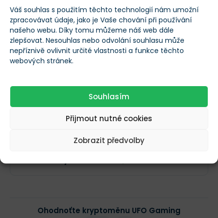
Aktuální počet
Váš souhlas s použitím těchto technologií nám umožní
25 757 575 757 575
tokenů
zpracovávat údaje, jako je Vaše chování při používání
našeho webu. Díky tomu můžeme náš web dále
zlepšovat. Nesouhlas nebo odvolání souhlasu může
Maximální počet
nepříznivě ovlivnit určité vlastnosti a funkce těchto
25 757 575 757 575
tokenů
webových stránek.
Obchodní objem
$14,93
Souhlasím
(24h)
Přijmout nutné cookies
Tržní kapitalizace
$714 205
Zobrazit předvolby
Změna ceny za 24h
0,74 %
Ohodnoťte kryptoměnu UFO Gaming