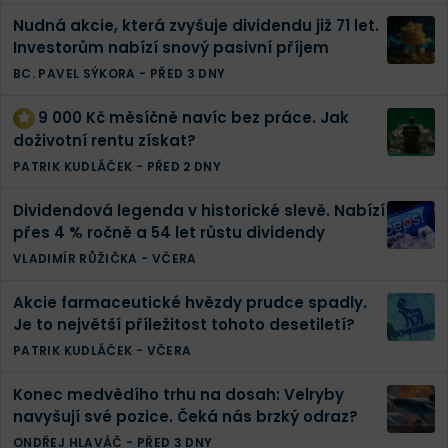
Nudná akcie, která zvyšuje dividendu již 71 let.
Investorům nabízí snový pasivní příjem
BC. PAVEL SÝKORA
-
PŘED 3 DNY
9 000 Kč měsíčně navíc bez práce. Jak
doživotní rentu získat?
PATRIK KUDLÁČEK
-
PŘED 2 DNY
Dividendová legenda v historické slevě. Nabízí
přes 4 % ročně a 54 let růstu dividendy
VLADIMÍR RŮŽIČKA
-
VČERA
Akcie farmaceutické hvězdy prudce spadly.
Je to největší příležitost tohoto desetiletí?
PATRIK KUDLÁČEK
-
VČERA
Konec medvědího trhu na dosah: Velryby
navyšují své pozice. Čeká nás brzký odraz?
ONDŘEJ HLAVÁČ
-
PŘED 3 DNY