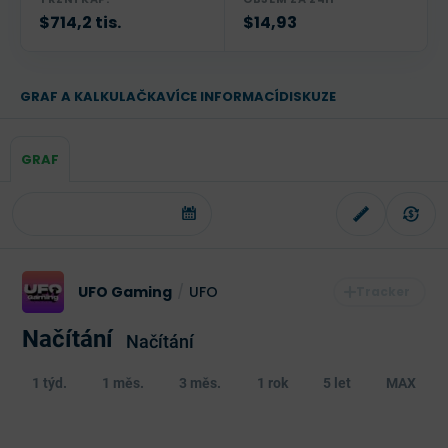
$714,2 tis.
$14,93
GRAF A KALKULAČKA
VÍCE INFORMACÍ
DISKUZE
GRAF
UFO Gaming
/
UFO
Načítání
Načítání
1 týd.
1 měs.
3 měs.
1 rok
5 let
MAX