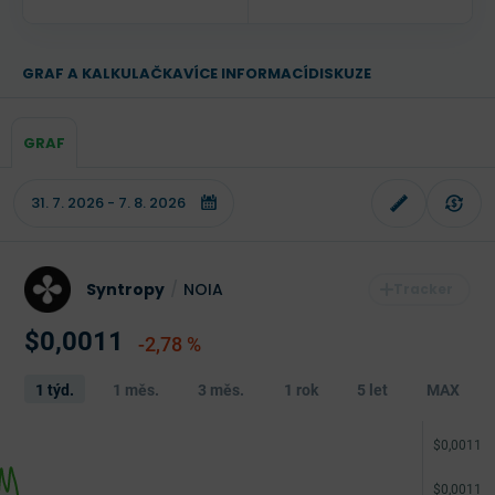
GRAF A KALKULAČKA
VÍCE INFORMACÍ
DISKUZE
GRAF
Syntropy
/
NOIA
$0,0011
-2,78 %
1 týd.
1 měs.
3 měs.
1 rok
5 let
MAX