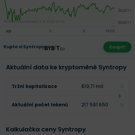
Poslední aktualizace:
6. 8. 2026 21:00
Kupte si Syntropy
Koupit!
Aktuální data ke kryptoměně Syntropy
Tržní kapitalizace
$10,71 mil.
Obcho
Aktuální počet tokenů
217 561 650
Maxim
Kalkulačka ceny Syntropy