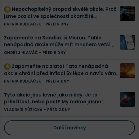
Nepochopitelný propad skvělé akcie. Proč
jsme pozici ve společnosti okamžitě
zdvojnásobili | Finex akciové portfolio
PATRIK KUDLÁČEK
-
PŘED 5 DNY
Zapomeňte na Sandisk či Micron. Tahle
nenápadná akcie může mít mnohem větší
potenciál
ONDŘEJ HLAVÁČ
-
PŘED 5 DNY
Zapomeňte na zlato! Tato nenápadná
akcie chrání před inflací 5x lépe a navíc vám
vyplatí tučnou dividendu
PATRIK KUDLÁČEK
-
PŘED 4 DNY
Tyto akcie jsou levné jako nikdy. Je to
příležitost, nebo past? My máme jasno!
VLADIMÍR RŮŽIČKA
-
PŘED 2 DNY
Další novinky