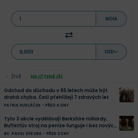
NOIA
USD
ŽIVĚ
NEJČTENĚJŠÍ
Odchod do důchodu v 65 letech může být
drahá chyba. Češi přehlížejí 7 zdravých let
PATRIK KUDLÁČEK
-
PŘED 4 DNY
Tyto 3 akcie vydělávají Berkshire miliardy.
Buffettův stroj na peníze funguje i bez nových
investic
BC. PAVEL SÝKORA
-
PŘED 2 DNY