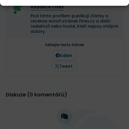
Redakce Finex
Pod tímto profilem publikují články a
recenze autoři stránek Finex.cz a další
redaktoři nebo hosté, kteří nejsou stálými
autory.
Sdílejte tento článek
Sdílet
Tweet
Diskuze (0 komentářů)