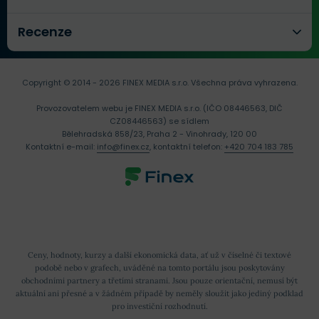
Recenze
Copyright © 2014 - 2026 FINEX MEDIA s.r.o.
Všechna práva vyhrazena.
Provozovatelem webu je FINEX MEDIA s.r.o. (IČO 08446563, DIČ
CZ08446563) se sídlem
Bělehradská 858/23, Praha 2 - Vinohrady, 120 00
Kontaktní e-mail:
info@finex.cz
, kontaktní telefon:
+420 704 183 785
Ceny, hodnoty, kurzy a další ekonomická data, ať už v číselné či textové
podobě nebo v grafech, uváděné na tomto portálu jsou poskytovány
obchodními partnery a třetími stranami. Jsou pouze orientační, nemusí být
aktuální ani přesné a v žádném případě by neměly sloužit jako jediný podklad
pro investiční rozhodnutí.