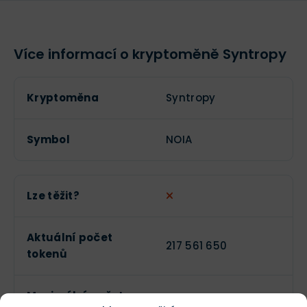
Více informací o kryptoměně Syntropy
Kryptoměna
Syntropy
Symbol
NOIA
Lze těžit?
Aktuální počet
217 561 650
tokenů
Maximální počet
--