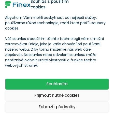
Souhlas s použitím
tokenů
cookies
Obchodní objem
Abychom Vám mohli poskytnout co nejlepší služby,
$27 413
používáme různé technologie, mezi které patří i soubory
(24h)
cookies.
Váš souhlas s použitím těchto technologií nám umožní
Tržní kapitalizace
$10 709 203
zpracovávat údaje, jako je Vaše chování při používání
našeho webu. Díky tomu můžeme náš web dále
Změna ceny za 24h
-0,43 %
zlepšovat. Nesouhlas nebo odvolání souhlasu může
nepříznivě ovlivnit určité vlastnosti a funkce těchto
webových stránek.
Ohodnoťte kryptoměnu Syntropy
Souhlasím
0
0
Přijmout nutné cookies
Autor
Zobrazit předvolby