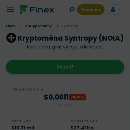
Premium
Finex
📈 Kryptoměny
VÍCE INFORMACÍ
Syntropy
DISKUZE
Kryptoměna Syntropy (NOIA)
Kurz, cena, graf vývoje, kde koupit
Koupit!
CENA/KURZ NOIA
$0,0011
-0,43 %
0,023 Kč
TRŽNÍ KAP.
OBJEM ZA 24H
$10,71 mil.
$27,41 tis.