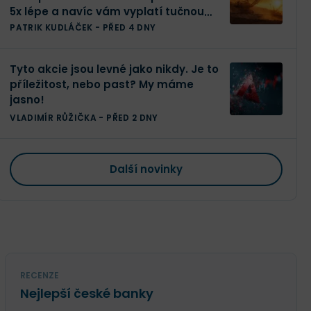
5x lépe a navíc vám vyplatí tučnou
dividendu
PATRIK KUDLÁČEK
-
PŘED 4 DNY
Tyto akcie jsou levné jako nikdy. Je to
příležitost, nebo past? My máme
jasno!
VLADIMÍR RŮŽIČKA
-
PŘED 2 DNY
Další novinky
RECENZE
Nejlepší české banky