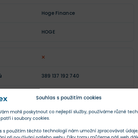
Hoge Finance
HOGE
ů
389 137 192 740
enů
1 000 000 000 000
Souhlas s použitím cookies
m mohli poskytnout co nejlepší služby, používáme různé tech
)
$129,8
patří i soubory cookies.
s s použitím těchto technologií nám umožní zpracovávat údaje, 
$781 745
ání při používání našeho webu. Díky tomu můžeme náš web dál