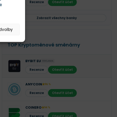
Recenze
Otevřít účet
té
Zobrazit všechny banky
edvolby
RECENZE
TOP Kryptoměnové směnárny
BYBIT EU
REKLAMA
Recenze
Otevřít účet
ANYCOIN
96 %
Recenze
Otevřít účet
COINERO
94 %
Recenze
Otevřít účet