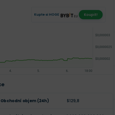
Kupte si HOGE
Koupit!
ce
Obchodní objem (24h)
$129,8