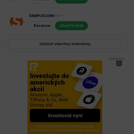
SIMPLECOIN
88 %
Recenze
Otevřít účet
Ukázat všechny směnárny
Reklama
i