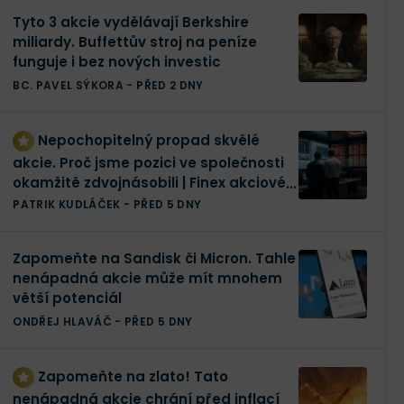
Tyto 3 akcie vydělávají Berkshire
miliardy. Buffettův stroj na peníze
funguje i bez nových investic
BC. PAVEL SÝKORA
-
PŘED 2 DNY
Nepochopitelný propad skvělé
akcie. Proč jsme pozici ve společnosti
okamžitě zdvojnásobili | Finex akciové
portfolio
PATRIK KUDLÁČEK
-
PŘED 5 DNY
Zapomeňte na Sandisk či Micron. Tahle
nenápadná akcie může mít mnohem
větší potenciál
ONDŘEJ HLAVÁČ
-
PŘED 5 DNY
Zapomeňte na zlato! Tato
nenápadná akcie chrání před inflací