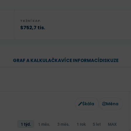
TRŽNÍ KAP.
$752,7 tis.
GRAF A KALKULAČKA
VÍCE INFORMACÍ
DISKUZE
Škála
Měna
1 týd.
1 měs.
3 měs.
1 rok
5 let
MAX