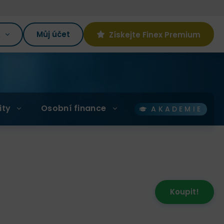
K
Můj účet
Získejte Finex Premium
ity
Osobní finance
AKADEMIE
Koupit!