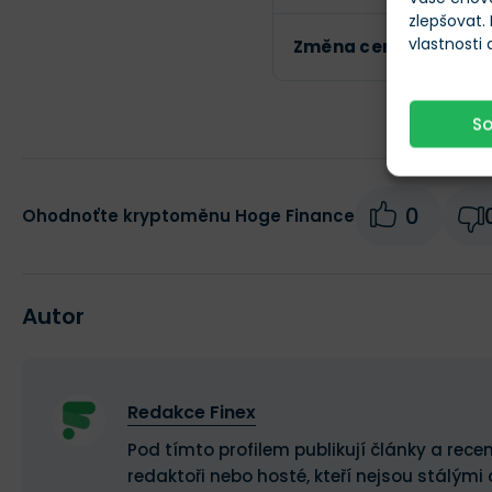
zlepšovat.
vlastnosti
Změna ceny za 24h
S
0
Ohodnoťte kryptoměnu Hoge Finance
Autor
Redakce Finex
Pod tímto profilem publikují články a recen
redaktoři nebo hosté, kteří nejsou stálými 