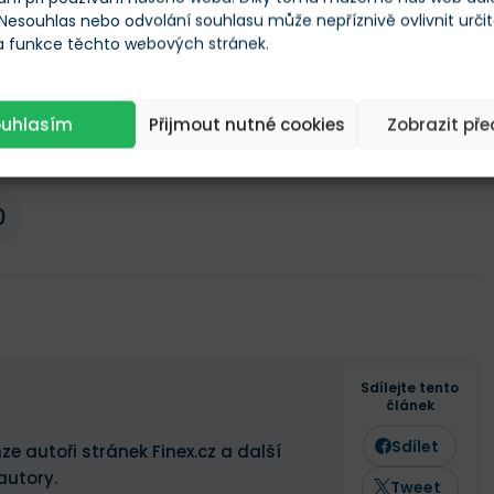
 Nesouhlas nebo odvolání souhlasu může nepříznivě ovlivnit urči
 a funkce těchto webových stránek.
+3,09 %
ouhlasím
Přijmout nutné cookies
Zobrazit př
0
Sdílejte tento
článek
Sdílet
ze autoři stránek Finex.cz a další
autory.
Tweet