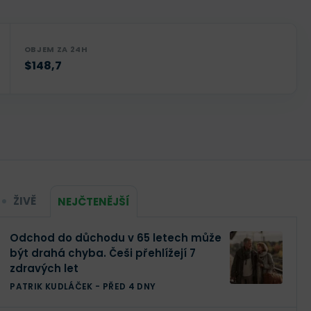
OBJEM ZA 24H
$148,7
ŽIVĚ
NEJČTENĚJŠÍ
Odchod do důchodu v 65 letech může
být drahá chyba. Češi přehlížejí 7
zdravých let
PATRIK KUDLÁČEK
-
PŘED 4 DNY