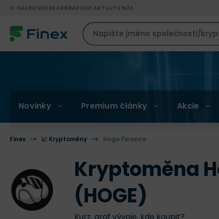
O NÁS
INZERCE
KARIÉRA
KONTAKTUJTE NÁS
Novinky
Premium články
Akcie
Finex
📈 Kryptoměny
Hoge Finance
Kryptoměna H
(HOGE)
Kurz, graf vývoje, kde koupit?