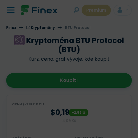
Premium
Finex
📈 Kryptoměny
BTU Protocol
Kryptoměna BTU Protocol
(BTU)
Kurz, cena, graf vývoje, kde koupit
Koupit!
CENA/KURZ BTU
$0,19
+2,82 %
4,09 Kč
TRŽNÍ KAP.
OBJEM ZA 24H