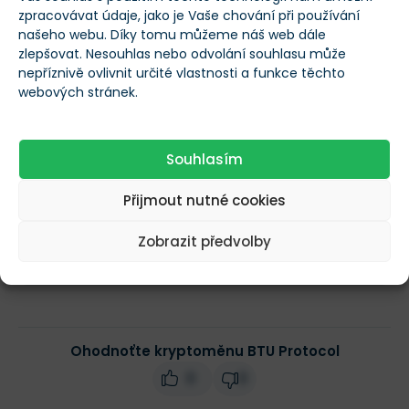
zpracovávat údaje, jako je Vaše chování při používání
našeho webu. Díky tomu můžeme náš web dále
Maximální počet
zlepšovat. Nesouhlas nebo odvolání souhlasu může
--
tokenů
nepříznivě ovlivnit určité vlastnosti a funkce těchto
webových stránek.
Obchodní objem
$56,1
(24h)
Souhlasím
Přijmout nutné cookies
Tržní kapitalizace
$20 242 752
Zobrazit předvolby
Změna ceny za 24h
2,82 %
Ohodnoťte kryptoměnu BTU Protocol
0
0