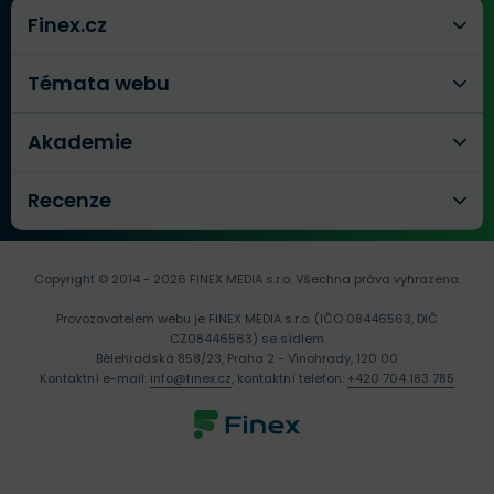
Finex.cz
Témata webu
Akademie
Recenze
Copyright © 2014 - 2026 FINEX MEDIA s.r.o.
Všechna práva vyhrazena.
Provozovatelem webu je FINEX MEDIA s.r.o. (IČO 08446563, DIČ
CZ08446563) se sídlem
Bělehradská 858/23, Praha 2 - Vinohrady, 120 00
Kontaktní e-mail:
info@finex.cz
, kontaktní telefon:
+420 704 183 785