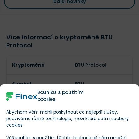
Další novinky
Více informací o kryptoměně BTU
Protocol
Kryptoměna
BTU Protocol
Symbol
BTU
Souhlas s použitím
cookies
Lze těžit?
Abychom Vám mohli poskytnout co nejlepší služby,
používáme různé technologie, mezi které patří i soubory
cookies.
Aktuální počet
80 000 000
tokenů
Váš souhlas s použitím těchto technologií nám umožní