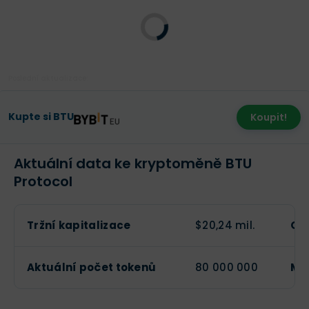
Poslední aktualizace:
Kupte si BTU
Koupit!
Aktuální data ke kryptoměně BTU
Protocol
Tržní kapitalizace
$20,24 mil.
Ob
Aktuální počet tokenů
80 000 000
Ma