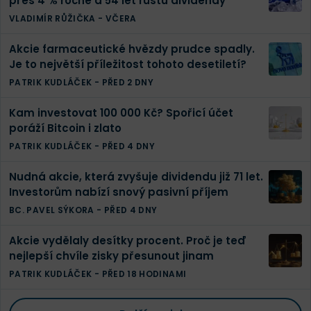
přes 4 % ročně a 54 let růstu dividendy
VLADIMÍR RŮŽIČKA
-
VČERA
Akcie farmaceutické hvězdy prudce spadly.
Je to největší příležitost tohoto desetiletí?
PATRIK KUDLÁČEK
-
PŘED 2 DNY
Kam investovat 100 000 Kč? Spořicí účet
poráží Bitcoin i zlato
PATRIK KUDLÁČEK
-
PŘED 4 DNY
Nudná akcie, která zvyšuje dividendu již 71 let.
Investorům nabízí snový pasivní příjem
BC. PAVEL SÝKORA
-
PŘED 4 DNY
Akcie vydělaly desítky procent. Proč je teď
nejlepší chvíle zisky přesunout jinam
PATRIK KUDLÁČEK
-
PŘED 18 HODINAMI