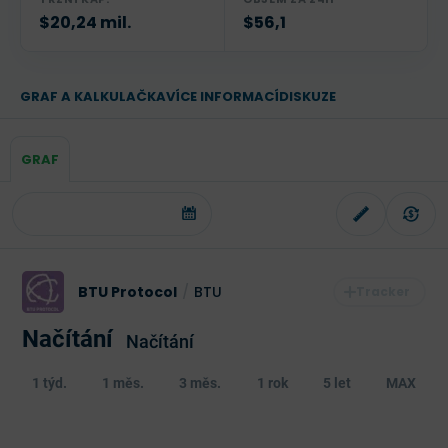
$20,24 mil.
$56,1
GRAF A KALKULAČKA
VÍCE INFORMACÍ
DISKUZE
GRAF
BTU Protocol
/
BTU
Načítání
Načítání
1 týd.
1 měs.
3 měs.
1 rok
5 let
MAX