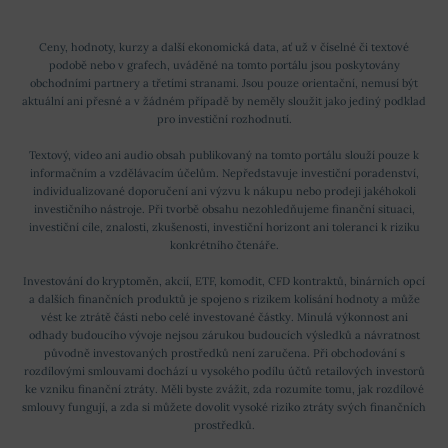
Ceny, hodnoty, kurzy a další ekonomická data, ať už v číselné či textové
podobě nebo v grafech, uváděné na tomto portálu jsou poskytovány
obchodními partnery a třetími stranami. Jsou pouze orientační, nemusí být
aktuální ani přesné a v žádném případě by neměly sloužit jako jediný podklad
pro investiční rozhodnutí.
Textový, video ani audio obsah publikovaný na tomto portálu slouží pouze k
informačním a vzdělávacím účelům. Nepředstavuje investiční poradenství,
individualizované doporučení ani výzvu k nákupu nebo prodeji jakéhokoli
investičního nástroje. Při tvorbě obsahu nezohledňujeme finanční situaci,
investiční cíle, znalosti, zkušenosti, investiční horizont ani toleranci k riziku
konkrétního čtenáře.
Investování do kryptoměn, akcií, ETF, komodit, CFD kontraktů, binárních opcí
a dalších finančních produktů je spojeno s rizikem kolísání hodnoty a může
vést ke ztrátě části nebo celé investované částky. Minulá výkonnost ani
odhady budoucího vývoje nejsou zárukou budoucích výsledků a návratnost
původně investovaných prostředků není zaručena. Při obchodování s
rozdílovými smlouvami dochází u vysokého podílu účtů retailových investorů
ke vzniku finanční ztráty. Měli byste zvážit, zda rozumíte tomu, jak rozdílové
smlouvy fungují, a zda si můžete dovolit vysoké riziko ztráty svých finančních
prostředků.