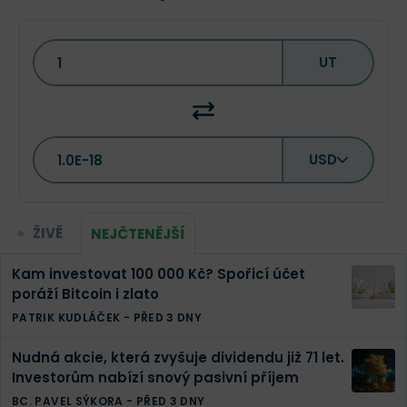
UT
USD
ŽIVĚ
NEJČTENĚJŠÍ
Kam investovat 100 000 Kč? Spořicí účet
poráží Bitcoin i zlato
PATRIK KUDLÁČEK
-
PŘED 3 DNY
Nudná akcie, která zvyšuje dividendu již 71 let.
Investorům nabízí snový pasivní příjem
BC. PAVEL SÝKORA
-
PŘED 3 DNY