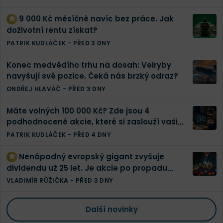
9 000 Kč měsíčně navíc bez práce. Jak
doživotní rentu získat?
PATRIK KUDLÁČEK
-
PŘED 3 DNY
Konec medvědího trhu na dosah: Velryby
navyšují své pozice. Čeká nás brzký odraz?
ONDŘEJ HLAVÁČ
-
PŘED 3 DNY
Máte volných 100 000 Kč? Zde jsou 4
podhodnocené akcie, které si zaslouží vaši
pozornost
PATRIK KUDLÁČEK
-
PŘED 4 DNY
Nenápadný evropský gigant zvyšuje
dividendu už 25 let. Je akcie po propadu
konečně levná?
VLADIMÍR RŮŽIČKA
-
PŘED 3 DNY
Další novinky