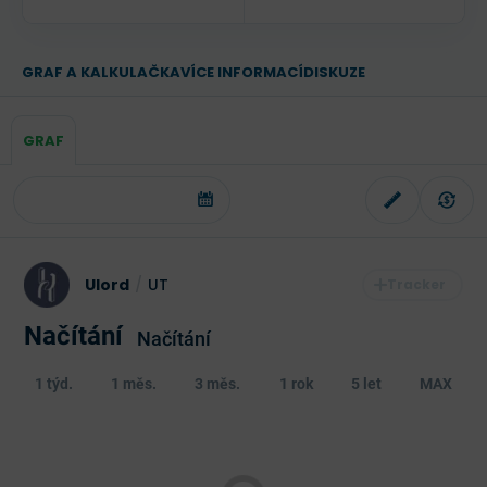
GRAF A KALKULAČKA
VÍCE INFORMACÍ
DISKUZE
GRAF
Ulord
/
UT
Načítání
Načítání
1 týd.
1 měs.
3 měs.
1 rok
5 let
MAX