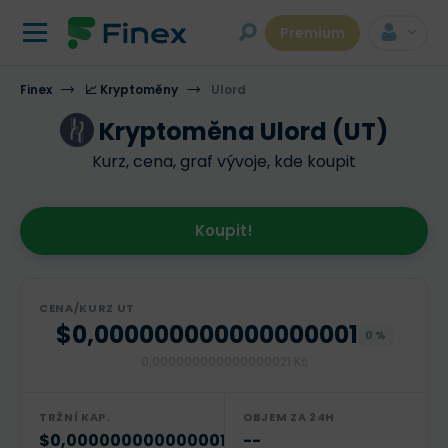
Premium
Finex
📈 Kryptoměny
Ulord
Kryptoměna Ulord (UT)
Kurz, cena, graf vývoje, kde koupit
Koupit!
CENA/KURZ UT
$0,000000000000000001
0 %
0,000000000000000021 Kč
TRŽNÍ KAP.
OBJEM ZA 24H
$0,0000000000000012
--