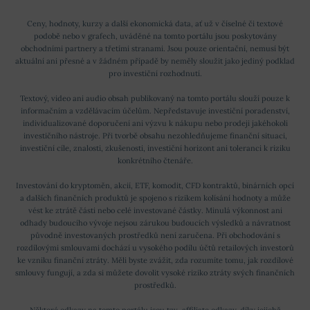
Ceny, hodnoty, kurzy a další ekonomická data, ať už v číselné či textové
podobě nebo v grafech, uváděné na tomto portálu jsou poskytovány
obchodními partnery a třetími stranami. Jsou pouze orientační, nemusí být
aktuální ani přesné a v žádném případě by neměly sloužit jako jediný podklad
pro investiční rozhodnutí.
Textový, video ani audio obsah publikovaný na tomto portálu slouží pouze k
informačním a vzdělávacím účelům. Nepředstavuje investiční poradenství,
individualizované doporučení ani výzvu k nákupu nebo prodeji jakéhokoli
investičního nástroje. Při tvorbě obsahu nezohledňujeme finanční situaci,
investiční cíle, znalosti, zkušenosti, investiční horizont ani toleranci k riziku
konkrétního čtenáře.
Investování do kryptoměn, akcií, ETF, komodit, CFD kontraktů, binárních opcí
a dalších finančních produktů je spojeno s rizikem kolísání hodnoty a může
vést ke ztrátě části nebo celé investované částky. Minulá výkonnost ani
odhady budoucího vývoje nejsou zárukou budoucích výsledků a návratnost
původně investovaných prostředků není zaručena. Při obchodování s
rozdílovými smlouvami dochází u vysokého podílu účtů retailových investorů
ke vzniku finanční ztráty. Měli byste zvážit, zda rozumíte tomu, jak rozdílové
smlouvy fungují, a zda si můžete dovolit vysoké riziko ztráty svých finančních
prostředků.