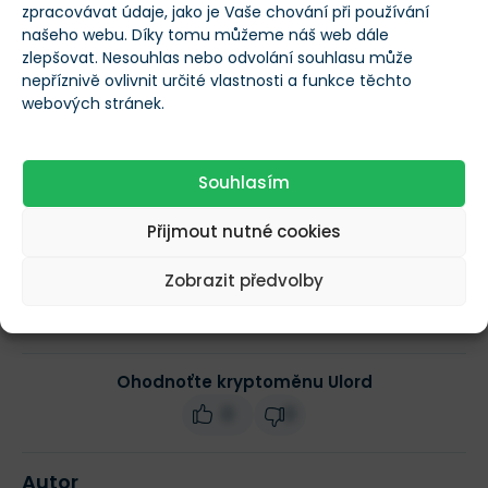
--
zpracovávat údaje, jako je Vaše chování při používání
tokenů
našeho webu. Díky tomu můžeme náš web dále
zlepšovat. Nesouhlas nebo odvolání souhlasu může
nepříznivě ovlivnit určité vlastnosti a funkce těchto
Obchodní objem
--
webových stránek.
(24h)
$0,0000000000000
Souhlasím
Tržní kapitalizace
012
Přijmout nutné cookies
Změna ceny za 24h
0 %
Zobrazit předvolby
Ohodnoťte kryptoměnu Ulord
0
0
Autor