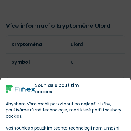
Více informací o kryptoměně Ulord
Kryptoměna
Ulord
Symbol
UT
Souhlas s použitím
Lze těžit?
cookies
Abychom Vám mohli poskytnout co nejlepší služby,
Aktuální počet
149 452 034
používáme různé technologie, mezi které patří i soubory
tokenů
cookies.
Váš souhlas s použitím těchto technologií nám umožní
Maximální počet