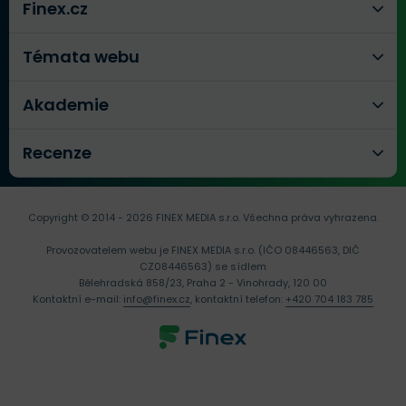
Finex.cz
Témata webu
Akademie
Recenze
Copyright © 2014 - 2026 FINEX MEDIA s.r.o.
Všechna práva vyhrazena.
Provozovatelem webu je FINEX MEDIA s.r.o. (IČO 08446563, DIČ
CZ08446563) se sídlem
Bělehradská 858/23, Praha 2 - Vinohrady, 120 00
Kontaktní e-mail:
info@finex.cz
, kontaktní telefon:
+420 704 183 785