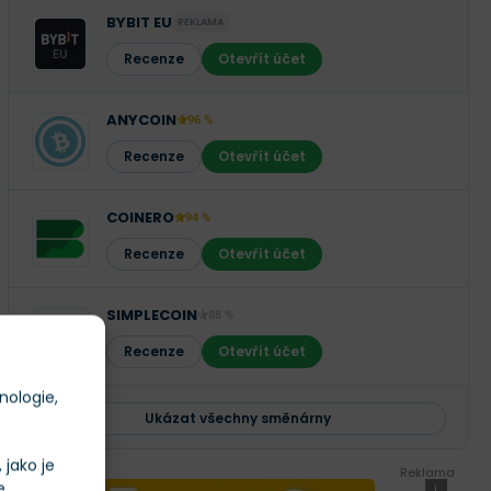
BYBIT EU
REKLAMA
Recenze
Otevřít účet
ANYCOIN
96 %
Recenze
Otevřít účet
COINERO
94 %
Recenze
Otevřít účet
SIMPLECOIN
88 %
Recenze
Otevřít účet
nologie,
Ukázat všechny směnárny
jako je
Reklama
e
i