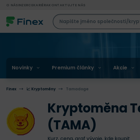
O NÁS
INZERCE
KARIÉRA
KONTAKTUJTE NÁS
Novinky
Premium články
Akcie
Finex
📈 Kryptoměny
Tamadoge
Kryptoměna 
(TAMA)
Kurz, cena, graf vývoje, kde koupit