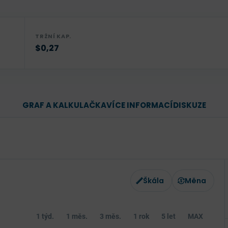
TRŽNÍ KAP.
$0,27
GRAF A KALKULAČKA
VÍCE INFORMACÍ
DISKUZE
Škála
Měna
1 týd.
1 měs.
3 měs.
1 rok
5 let
MAX