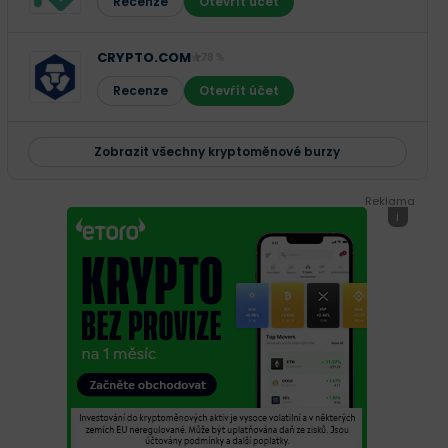
Recenze
Otevřít účet
CRYPTO.COM
78 %
Recenze
Otevřít účet
Zobrazit všechny kryptoměnové burzy
Reklama
i