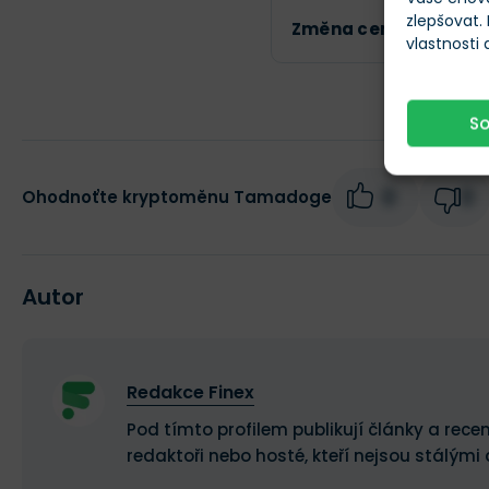
zlepšovat.
Změna ceny za 24h
vlastnosti
S
0
0
Ohodnoťte kryptoměnu Tamadoge
Autor
Redakce Finex
Pod tímto profilem publikují články a recen
redaktoři nebo hosté, kteří nejsou stálými 