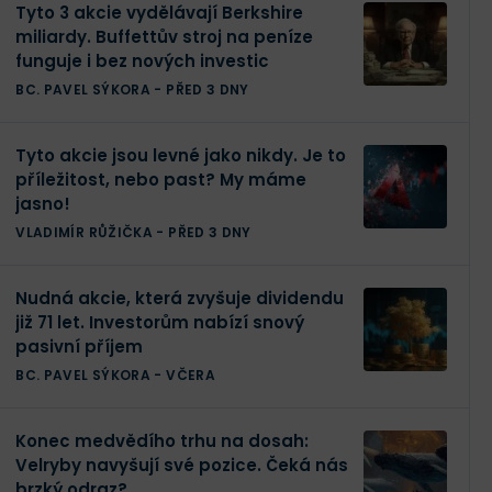
Tyto 3 akcie vydělávají Berkshire
miliardy. Buffettův stroj na peníze
funguje i bez nových investic
BC. PAVEL SÝKORA
-
PŘED 3 DNY
Tyto akcie jsou levné jako nikdy. Je to
příležitost, nebo past? My máme
jasno!
VLADIMÍR RŮŽIČKA
-
PŘED 3 DNY
Nudná akcie, která zvyšuje dividendu
již 71 let. Investorům nabízí snový
pasivní příjem
BC. PAVEL SÝKORA
-
VČERA
Konec medvědího trhu na dosah:
Velryby navyšují své pozice. Čeká nás
brzký odraz?