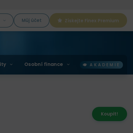
K
Můj účet
Získejte Finex Premium
ity
Osobní finance
AKADEMIE
Koupit!