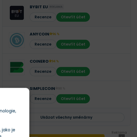
BYBIT EU
REKLAMA
Recenze
Otevřít účet
ANYCOIN
96 %
Recenze
Otevřít účet
COINERO
94 %
Recenze
Otevřít účet
SIMPLECOIN
88 %
Recenze
Otevřít účet
nologie,
Ukázat všechny směnárny
jako je
Reklama
e