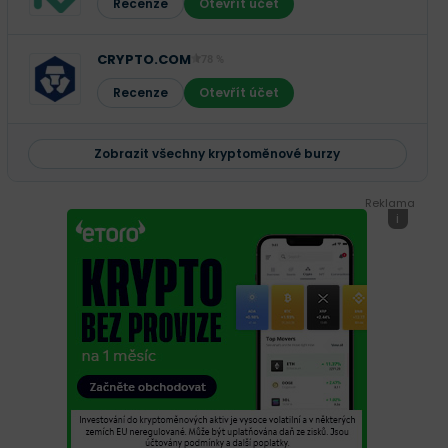
Recenze
Otevřít účet
CRYPTO.COM
78 %
Recenze
Otevřít účet
Zobrazit všechny kryptoměnové burzy
Reklama
i