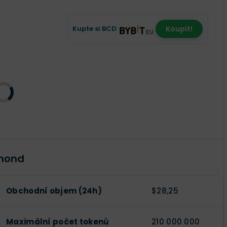
Kupte si BCD
Koupit!
amond
Obchodní objem (24h)
$28,25
Maximální počet tokenů
210 000 000