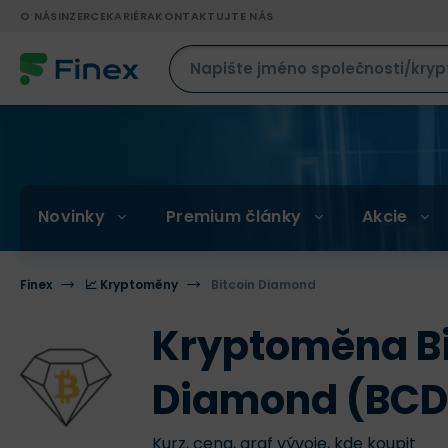
O NÁS
INZERCE
KARIÉRA
KONTAKTUJTE NÁS
Novinky
Premium články
Akcie
Finex
📈 Kryptoměny
Bitcoin Diamond
Kryptoměna Bi
Diamond (BCD
Kurz, cena, graf vývoje, kde koupit