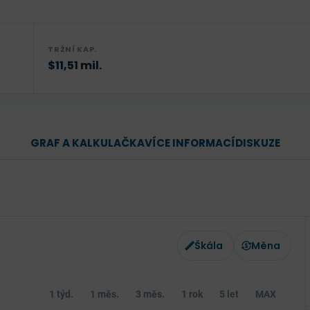
TRŽNÍ KAP.
$11,51 mil.
GRAF A KALKULAČKA
VÍCE INFORMACÍ
DISKUZE
Škála
Měna
1 týd.
1 měs.
3 měs.
1 rok
5 let
MAX