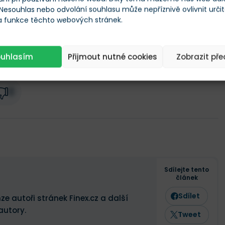
 Nesouhlas nebo odvolání souhlasu může nepříznivě ovlivnit urči
0 %
 a funkce těchto webových stránek.
ouhlasím
Přijmout nutné cookies
Zobrazit př
0
Sdílejte tento
článek
Sdílet
ze autoři stránek Finex.cz a další
autory.
Tweet