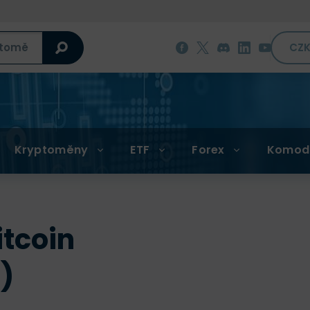
CZ
Kryptoměny
ETF
Forex
Komod
tcoin
)