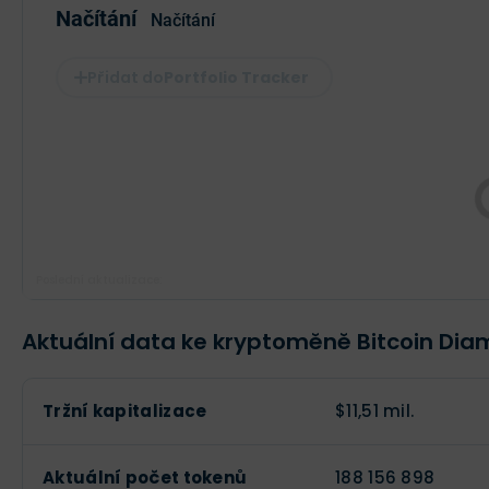
Načítání
Načítání
Portfolio Tracker
Poslední aktualizace:
Aktuální data ke kryptoměně Bitcoin Di
Tržní kapitalizace
$11,51 mil.
Aktuální počet tokenů
188 156 898