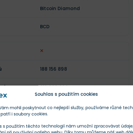
Bitcoin Diamond
BCD
ů
188 156 898
enů
210 000 000
Souhlas s použitím cookies
)
$28,25
m mohli poskytnout co nejlepší služby, používáme různé tech
patří i soubory cookies.
$11 511 837
s s použitím těchto technologií nám umožní zpracovávat údaje, 
ání při používání našeho webu. Díky tomu můžeme náš web dál