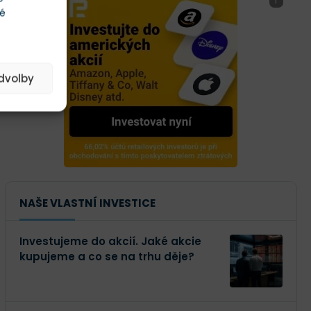
i
té
edvolby
NAŠE VLASTNÍ INVESTICE
Investujeme do akcií. Jaké akcie
kupujeme a co se na trhu děje?