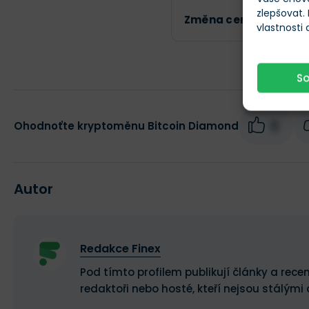
zlepšovat.
Změna ceny za 24h
vlastnosti
S
0
Ohodnoťte kryptoměnu Bitcoin Diamond
Autor
Redakce Finex
Pod tímto profilem publikují články a recen
redaktoři nebo hosté, kteří nejsou stálými 