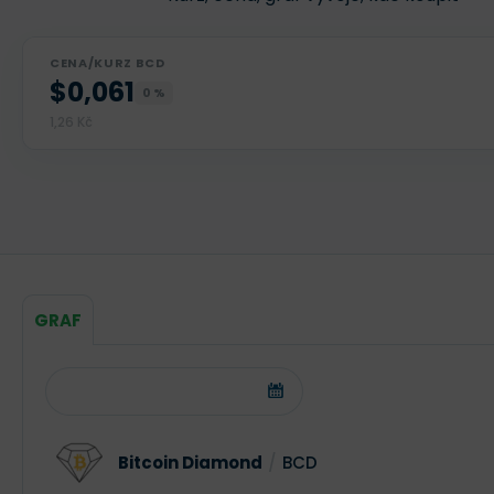
CENA/KURZ BCD
$0,061
0 %
1,26 Kč
GRAF
Bitcoin Diamond
/
BCD