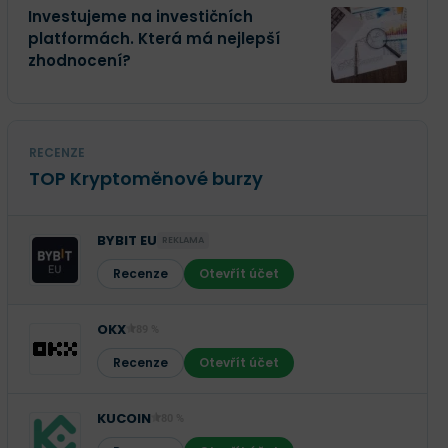
Investujeme na investičních
platformách. Která má nejlepší
zhodnocení?
RECENZE
TOP Kryptoměnové burzy
BYBIT EU
REKLAMA
Recenze
Otevřít účet
OKX
89 %
Recenze
Otevřít účet
KUCOIN
80 %