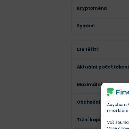
Kryptoměna
Symbol
Lze těžit?
Aktuální počet token
Maximální počet tok
Obchodní objem (24h
Abychom Vá
mezi které 
Tržní kapitalizace
Váš souhla
Vaše chov