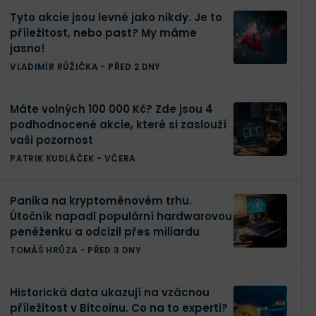
Tyto akcie jsou levné jako nikdy. Je to
příležitost, nebo past? My máme
jasno!
VLADIMÍR RŮŽIČKA
-
PŘED 2 DNY
Máte volných 100 000 Kč? Zde jsou 4
podhodnocené akcie, které si zaslouží
vaši pozornost
PATRIK KUDLÁČEK
-
VČERA
Panika na kryptoměnovém trhu.
Útočník napadl populární hardwarovou
peněženku a odcizil přes miliardu
TOMÁŠ HRŮZA
-
PŘED 3 DNY
Historická data ukazují na vzácnou
příležitost v Bitcoinu. Co na to experti?