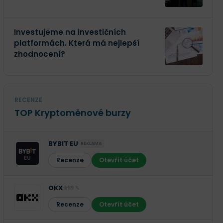
Investujeme na investičních
platformách. Která má nejlepší
zhodnocení?
RECENZE
TOP Kryptoměnové burzy
BYBIT EU
REKLAMA
Recenze
Otevřít účet
OKX
89 %
Recenze
Otevřít účet