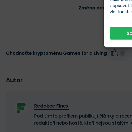
zlepšovat.
Změna ceny za 24h
vlastnosti
S
0
Ohodnoťte kryptoměnu Games for a Living
Autor
Redakce Finex
Pod tímto profilem publikují články a recen
redaktoři nebo hosté, kteří nejsou stálými 