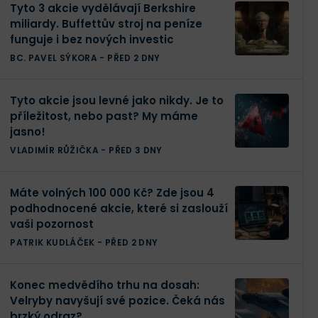
Tyto 3 akcie vydělávají Berkshire
miliardy. Buffettův stroj na peníze
funguje i bez nových investic
BC. PAVEL SÝKORA
-
PŘED 2 DNY
Tyto akcie jsou levné jako nikdy. Je to
příležitost, nebo past? My máme
jasno!
VLADIMÍR RŮŽIČKA
-
PŘED 3 DNY
Máte volných 100 000 Kč? Zde jsou 4
podhodnocené akcie, které si zaslouží
vaši pozornost
PATRIK KUDLÁČEK
-
PŘED 2 DNY
Konec medvědího trhu na dosah:
Velryby navyšují své pozice. Čeká nás
brzký odraz?