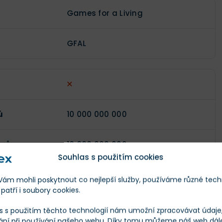
Games for a Living
GFAL
ů
10 000 000 000
enů
10 000 000 000
Souhlas s použitím cookies
)
$217,6
m mohli poskytnout co nejlepší služby, používáme různé tech
patří i soubory cookies.
$7 950 096
s s použitím těchto technologií nám umožní zpracovávat údaje, 
ání při používání našeho webu. Díky tomu můžeme náš web dál