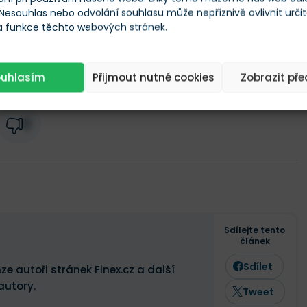
 Nesouhlas nebo odvolání souhlasu může nepříznivě ovlivnit urči
-0,28 %
 a funkce těchto webových stránek.
ouhlasím
Přijmout nutné cookies
Zobrazit př
0
Sdílejte tento
článek
Sdílet
ze autoři stránek Finex.cz a další
autory.
Tweet