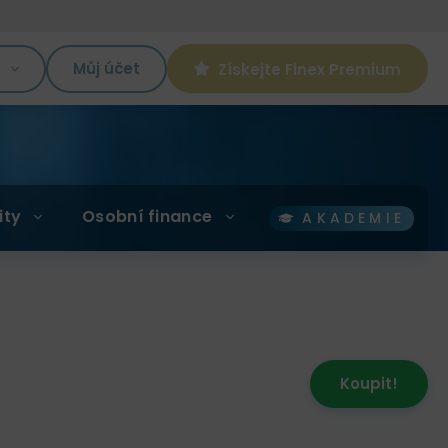
K
Můj účet
Získejte Finex Premium
ity
Osobní finance
AKADEMIE
Koupit!