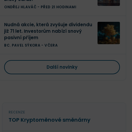
ONDŘEJ HLAVÁČ
-
PŘED 21 HODINAMI
Nudná akcie, která zvyšuje dividendu
již 71 let. Investorům nabízí snový
pasivní příjem
BC. PAVEL SÝKORA
-
VČERA
Další novinky
RECENZE
TOP Kryptoměnové směnárny