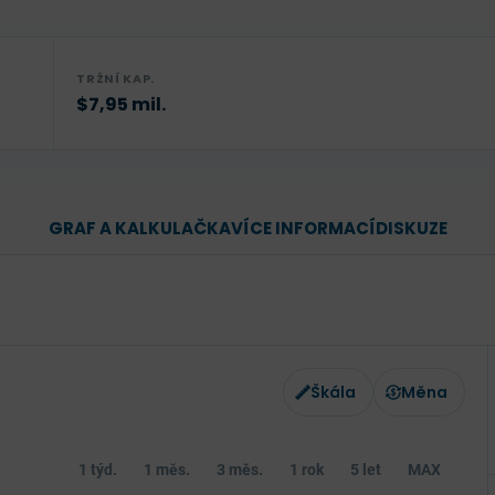
TRŽNÍ KAP.
$7,95 mil.
GRAF A KALKULAČKA
VÍCE INFORMACÍ
DISKUZE
Škála
Měna
1 týd.
1 měs.
3 měs.
1 rok
5 let
MAX