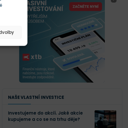
té
edvolby
NAŠE VLASTNÍ INVESTICE
Investujeme do akcií. Jaké akcie
kupujeme a co se na trhu děje?