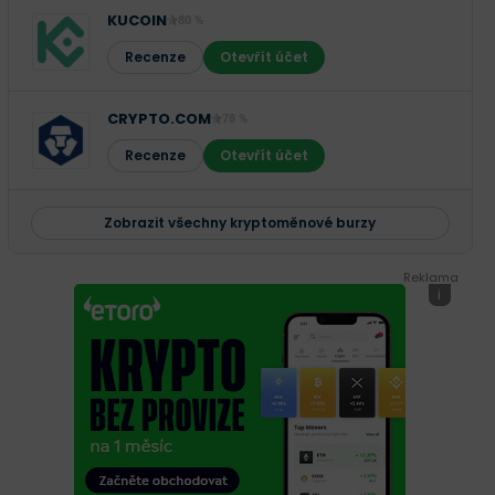
KUCOIN
80 %
Recenze
Otevřít účet
CRYPTO.COM
78 %
Recenze
Otevřít účet
Zobrazit všechny kryptoměnové burzy
Reklama
i