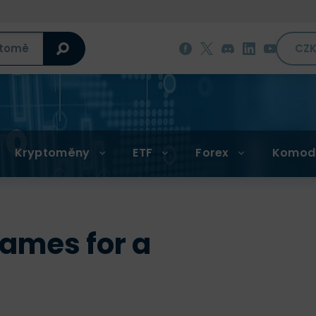
CZ
Kryptoměny
ETF
Forex
Komod
ames for a