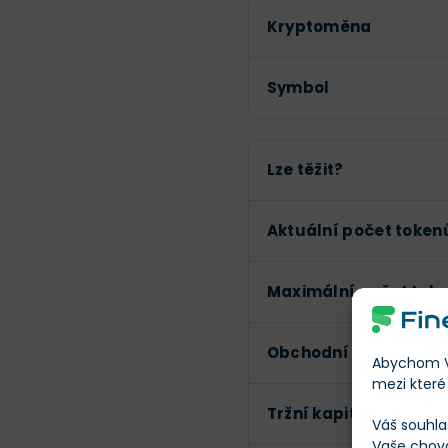
Kryptoměna
Symbol
Lze těžit?
Aktuální počet token
Maximální počet tok
Obchodní objem (24h
Abychom Vá
mezi které 
Tržní kapitalizace
Váš souhla
Vaše chov