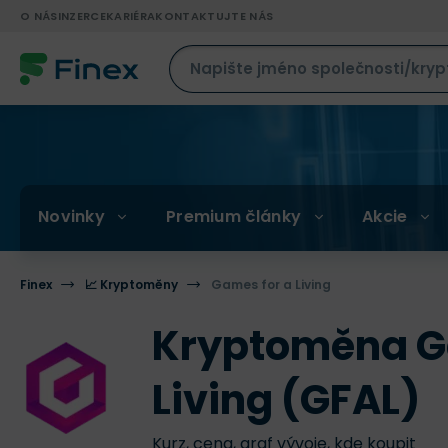
O NÁS
INZERCE
KARIÉRA
KONTAKTUJTE NÁS
Novinky
Premium články
Akcie
Finex
📈 Kryptoměny
Games for a Living
Kryptoměna G
Living (GFAL)
Kurz, cena, graf vývoje, kde koupit