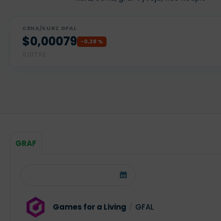
CENA/KURZ GFAL
$0,00079
-0,28 %
0,017 Kč
GRAF
Games for a Living
/
GFAL