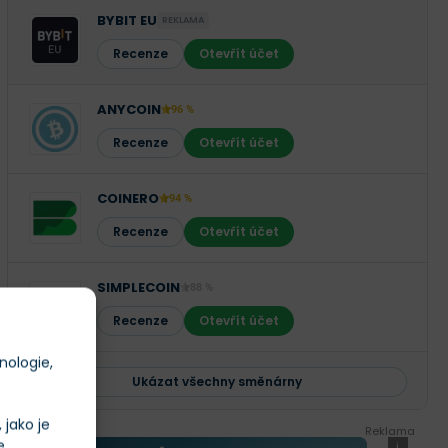
BYBIT EU
REKLAMA
Recenze
Otevřít účet
ANYCOIN
96 %
Recenze
Otevřít účet
COINERO
94 %
Recenze
Otevřít účet
SIMPLECOIN
88 %
Recenze
Otevřít účet
nologie,
Ukázat všechny směnárny
jako je
Reklama
e
i