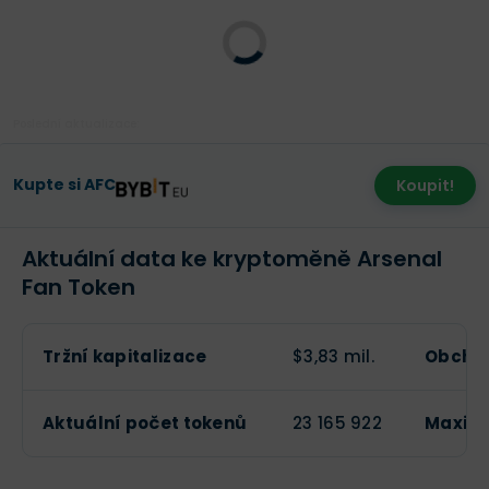
Poslední aktualizace:
Kupte si AFC
Koupit!
Aktuální data ke kryptoměně Arsenal
Fan Token
Tržní kapitalizace
$3,83 mil.
Obchod
Aktuální počet tokenů
23 165 922
Maximá