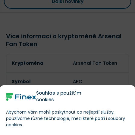
Další novinky
Více informací o kryptoměně Arsenal
Fan Token
Kryptoměna
Arsenal Fan Token
Symbol
AFC
Souhlas s použitím
cookies
Lze těžit?
Abychom Vám mohli poskytnout co nejlepší služby,
používáme různé technologie, mezi které patří i soubory
Aktuální počet
cookies.
23 165 922
tokenů