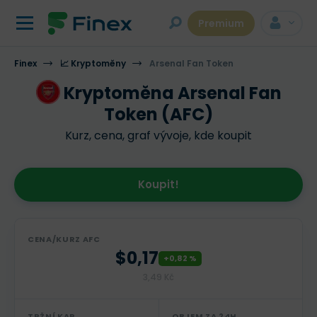
Premium
Finex
📈 Kryptoměny
Arsenal Fan Token
Kryptoměna Arsenal Fan
Token (AFC)
Kurz, cena, graf vývoje, kde koupit
Koupit!
CENA/KURZ AFC
$0,17
+0,82 %
3,49 Kč
TRŽNÍ KAP.
OBJEM ZA 24H