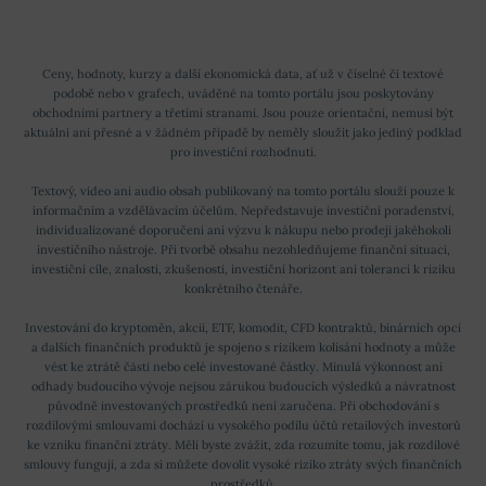
Ceny, hodnoty, kurzy a další ekonomická data, ať už v číselné či textové
podobě nebo v grafech, uváděné na tomto portálu jsou poskytovány
obchodními partnery a třetími stranami. Jsou pouze orientační, nemusí být
aktuální ani přesné a v žádném případě by neměly sloužit jako jediný podklad
pro investiční rozhodnutí.
Textový, video ani audio obsah publikovaný na tomto portálu slouží pouze k
informačním a vzdělávacím účelům. Nepředstavuje investiční poradenství,
individualizované doporučení ani výzvu k nákupu nebo prodeji jakéhokoli
investičního nástroje. Při tvorbě obsahu nezohledňujeme finanční situaci,
investiční cíle, znalosti, zkušenosti, investiční horizont ani toleranci k riziku
konkrétního čtenáře.
Investování do kryptoměn, akcií, ETF, komodit, CFD kontraktů, binárních opcí
a dalších finančních produktů je spojeno s rizikem kolísání hodnoty a může
vést ke ztrátě části nebo celé investované částky. Minulá výkonnost ani
odhady budoucího vývoje nejsou zárukou budoucích výsledků a návratnost
původně investovaných prostředků není zaručena. Při obchodování s
rozdílovými smlouvami dochází u vysokého podílu účtů retailových investorů
ke vzniku finanční ztráty. Měli byste zvážit, zda rozumíte tomu, jak rozdílové
smlouvy fungují, a zda si můžete dovolit vysoké riziko ztráty svých finančních
prostředků.