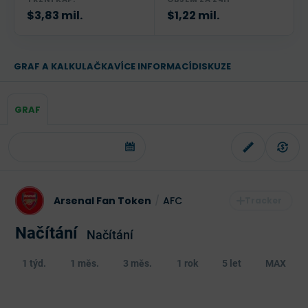
$3,83 mil.
$1,22 mil.
GRAF A KALKULAČKA
VÍCE INFORMACÍ
DISKUZE
GRAF
Arsenal Fan Token
/
AFC
Načítání
Načítání
1 týd.
1 měs.
3 měs.
1 rok
5 let
MAX