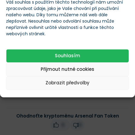
Váš souhlas s použitím těchto technologií nám umožní
zpracovávat údaje, jako je Vaše chování při používání
našeho webu. Díky tomu můžeme náš web dále
Maximální počet
40 000 000
zlepšovat. Nesouhlas nebo odvolání souhlasu může
tokenů
nepříznivě ovlivnit určité vlastnosti a funkce těchto
webových stránek.
Obchodní objem
$1 218 511
(24h)
Souhlasím
Tržní kapitalizace
$3 825 313
Přijmout nutné cookies
Zobrazit předvolby
Změna ceny za 24h
0,82 %
Ohodnoťte kryptoměnu Arsenal Fan Token
0
0