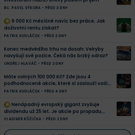
BC. PAVEL SÝKORA
-
PŘED 3 DNY
9 000 Kč měsíčně navíc bez práce. Jak
doživotní rentu získat?
PATRIK KUDLÁČEK
-
PŘED 2 DNY
Konec medvědího trhu na dosah: Velryby
navyšují své pozice. Čeká nás brzký odraz?
ONDŘEJ HLAVÁČ
-
PŘED 2 DNY
Máte volných 100 000 Kč? Zde jsou 4
podhodnocené akcie, které si zaslouží vaši
pozornost
PATRIK KUDLÁČEK
-
PŘED 4 DNY
Nenápadný evropský gigant zvyšuje
dividendu už 25 let. Je akcie po propadu
konečně levná?
VLADIMÍR RŮŽIČKA
-
PŘED 2 DNY