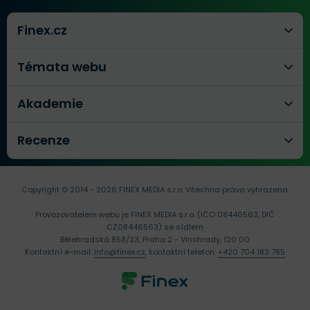
Finex.cz
Témata webu
Akademie
Recenze
Copyright © 2014 - 2026 FINEX MEDIA s.r.o.
Všechna práva vyhrazena.
Provozovatelem webu je FINEX MEDIA s.r.o. (IČO 08446563, DIČ
CZ08446563) se sídlem
Bělehradská 858/23, Praha 2 - Vinohrady, 120 00
Kontaktní e-mail:
info@finex.cz
, kontaktní telefon:
+420 704 183 785