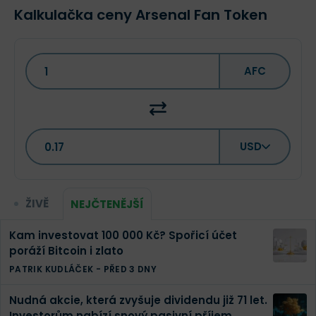
Kalkulačka ceny Arsenal Fan Token
AFC
USD
ŽIVĚ
NEJČTENĚJŠÍ
Kam investovat 100 000 Kč? Spořicí účet
poráží Bitcoin i zlato
PATRIK KUDLÁČEK
-
PŘED 3 DNY
Nudná akcie, která zvyšuje dividendu již 71 let.
Investorům nabízí snový pasivní příjem