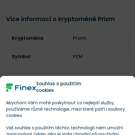
Více informací o kryptoměně Prizm
Kryptoměna
Prizm
Symbol
PZM
Lze těžit?
Souhlas s použitím
cookies
Aktuální počet
Abychom Vám mohli poskytnout co nejlepší služby,
--
tokenů
používáme různé technologie, mezi které patří i soubory
cookies.
Maximální počet
Váš souhlas s použitím těchto technologií nám umožní
6 000 000 000
tokenů
zpracovávat údaje, jako je Vaše chování při používání