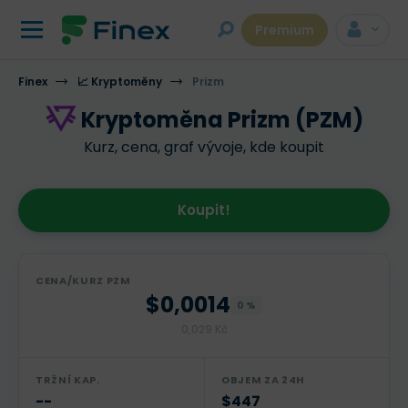
Premium
Finex
📈 Kryptoměny
Prizm
Kryptoměna Prizm (PZM)
Kurz, cena, graf vývoje, kde koupit
Koupit!
CENA/KURZ PZM
$0,0014
0 %
0,029 Kč
TRŽNÍ KAP.
OBJEM ZA 24H
--
$447