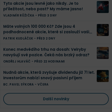
Tyto akcie jsou levné jako nikdy. Je to
příležitost, nebo past? My máme jasno!
VLADIMÍR RŮŽIČKA
-
PŘED 3 DNY
Máte volných 100 000 Kč? Zde jsou 4
podhodnocené akcie, které si zaslouží vaši
pozornost
PATRIK KUDLÁČEK
-
PŘED 2 DNY
Konec medvědího trhu na dosah: Velryby
navyšují své pozice. Čeká nás brzký odraz?
ONDŘEJ HLAVÁČ
-
PŘED 22 HODINAMI
Nudná akcie, která zvyšuje dividendu již 71 let.
Investorům nabízí snový pasivní příjem
BC. PAVEL SÝKORA
-
VČERA
Další novinky