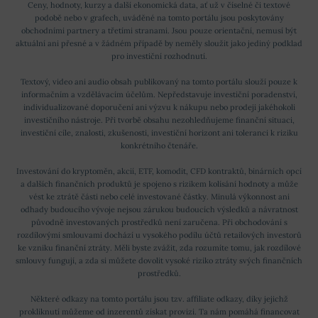
Ceny, hodnoty, kurzy a další ekonomická data, ať už v číselné či textové
podobě nebo v grafech, uváděné na tomto portálu jsou poskytovány
obchodními partnery a třetími stranami. Jsou pouze orientační, nemusí být
aktuální ani přesné a v žádném případě by neměly sloužit jako jediný podklad
pro investiční rozhodnutí.
Textový, video ani audio obsah publikovaný na tomto portálu slouží pouze k
informačním a vzdělávacím účelům. Nepředstavuje investiční poradenství,
individualizované doporučení ani výzvu k nákupu nebo prodeji jakéhokoli
investičního nástroje. Při tvorbě obsahu nezohledňujeme finanční situaci,
investiční cíle, znalosti, zkušenosti, investiční horizont ani toleranci k riziku
konkrétního čtenáře.
Investování do kryptoměn, akcií, ETF, komodit, CFD kontraktů, binárních opcí
a dalších finančních produktů je spojeno s rizikem kolísání hodnoty a může
vést ke ztrátě části nebo celé investované částky. Minulá výkonnost ani
odhady budoucího vývoje nejsou zárukou budoucích výsledků a návratnost
původně investovaných prostředků není zaručena. Při obchodování s
rozdílovými smlouvami dochází u vysokého podílu účtů retailových investorů
ke vzniku finanční ztráty. Měli byste zvážit, zda rozumíte tomu, jak rozdílové
smlouvy fungují, a zda si můžete dovolit vysoké riziko ztráty svých finančních
prostředků.
Některé odkazy na tomto portálu jsou tzv. affiliate odkazy, díky jejichž
prokliknutí můžeme od inzerentů získat provizi. Ta nám pomáhá financovat