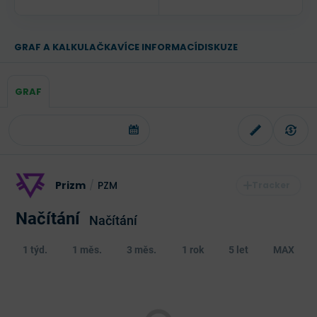
GRAF A KALKULAČKA
VÍCE INFORMACÍ
DISKUZE
GRAF
Prizm
/
PZM
Načítání
Načítání
1 týd.
1 měs.
3 měs.
1 rok
5 let
MAX