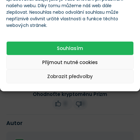
našeho webu. Díky tomu můžeme náš web dále
zlepšovat. Nesouhlas nebo odvolání souhlasu může
Obchodní objem
nepříznivě ovlivnit určité vlastnosti a funkce těchto
$447
(24h)
webových stránek.
Tržní kapitalizace
--
Souhlasím
Změna ceny za 24h
0 %
Přijmout nutné cookies
Zobrazit předvolby
Ohodnoťte kryptoměnu Prizm
0
0
Autor