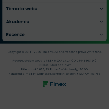
Témata webu
Akademie
Recenze
Copyright © 2014 - 2026 FINEX MEDIA s.r.o.
Všechna práva vyhrazena.
Provozovatelem webu je FINEX MEDIA s.r.o. (IČO 08446563, DIČ
CZ08446563) se sídlem
Bělehradská 858/23, Praha 2 - Vinohrady, 120 00
Kontaktní e-mail:
info@finex.cz
, kontaktní telefon:
+420 704 183 785