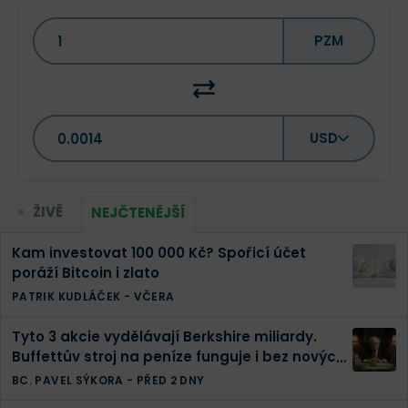
PZM
USD
ŽIVĚ
NEJČTENĚJŠÍ
Kam investovat 100 000 Kč? Spořicí účet
poráží Bitcoin i zlato
PATRIK KUDLÁČEK
-
VČERA
Tyto 3 akcie vydělávají Berkshire miliardy.
Buffettův stroj na peníze funguje i bez nových
investic
BC. PAVEL SÝKORA
-
PŘED 2 DNY