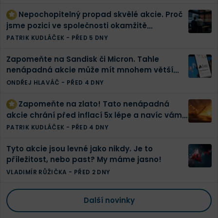
Nepochopitelný propad skvělé akcie. Proč
jsme pozici ve společnosti okamžitě
zdvojnásobili | Finex akciové portfolio
PATRIK KUDLÁČEK
-
PŘED 5 DNY
Zapomeňte na Sandisk či Micron. Tahle
nenápadná akcie může mít mnohem větší
potenciál
ONDŘEJ HLAVÁČ
-
PŘED 4 DNY
Zapomeňte na zlato! Tato nenápadná
akcie chrání před inflací 5x lépe a navíc vám
vyplatí tučnou dividendu
PATRIK KUDLÁČEK
-
PŘED 4 DNY
Tyto akcie jsou levné jako nikdy. Je to
příležitost, nebo past? My máme jasno!
VLADIMÍR RŮŽIČKA
-
PŘED 2 DNY
Další novinky