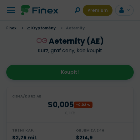
Premium
Finex
📈 Kryptoměny
POPIS
VÍCE INFORMACÍ
Aeternity
DISKUZE
Aeternity (AE)
Kurz, graf ceny, kde koupit
Koupit!
CENA/KURZ AE
$0,005
-0,02 %
0,1 Kč
TRŽNÍ KAP.
OBJEM ZA 24H
$2,75 mil.
$214,9