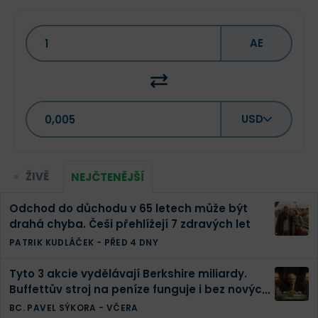
AE
USD
ŽIVĚ
NEJČTENĚJŠÍ
Odchod do důchodu v 65 letech může být
drahá chyba. Češi přehlížejí 7 zdravých let
PATRIK KUDLÁČEK
-
PŘED 4 DNY
Tyto 3 akcie vydělávají Berkshire miliardy.
Buffettův stroj na peníze funguje i bez nových
investic
BC. PAVEL SÝKORA
-
VČERA