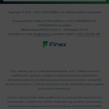
Copyright © 2014 - 2026 FINEX MEDIA s.r.o.
Všechna práva vyhrazena.
Provozovatelem webu je FINEX MEDIA s.r.o. (IČO 08446563, DIČ
CZ08446563) se sídlem
Bělehradská 858/23, Praha 2 - Vinohrady, 120 00
Kontaktní e-mail:
info@finex.cz
, kontaktní telefon:
+420 704 183 785
Ceny, hodnoty, kurzy a další ekonomická data, ať už v číselné či textové
podobě nebo v grafech, uváděné na tomto portálu jsou poskytovány
obchodními partnery a třetími stranami. Jsou pouze orientační, nemusí být
aktuální ani přesné a v žádném případě by neměly sloužit jako jediný podklad
pro investiční rozhodnutí.
Textový, video ani audio obsah publikovaný na tomto portálu slouží pouze k
informačním a vzdělávacím účelům. Nepředstavuje investiční poradenství,
individualizované doporučení ani výzvu k nákupu nebo prodeji jakéhokoli