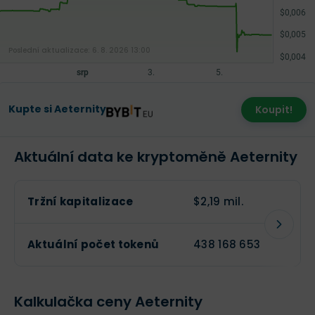
Poslední aktualizace:
6. 8. 2026 13:00
Kupte si Aeternity
Koupit!
Aktuální data ke kryptoměně Aeternity
Tržní kapitalizace
$2,19 mil.
Obc
Aktuální počet tokenů
438 168 653
Max
Kalkulačka ceny Aeternity