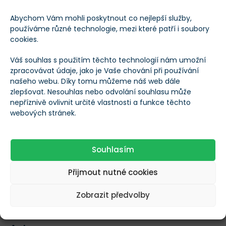
Maximální počet
Abychom Vám mohli poskytnout co nejlepší služby,
--
tokenů
používáme různé technologie, mezi které patří i soubory
cookies.
Obchodní objem
Váš souhlas s použitím těchto technologií nám umožní
$1 804
(24h)
zpracovávat údaje, jako je Vaše chování při používání
našeho webu. Díky tomu můžeme náš web dále
zlepšovat. Nesouhlas nebo odvolání souhlasu může
Tržní kapitalizace
$2 189 384
nepříznivě ovlivnit určité vlastnosti a funkce těchto
webových stránek.
Změna ceny za 24h
-0,02 %
Souhlasím
Přijmout nutné cookies
Ohodnoťte kryptoměnu Aeternity
Zobrazit předvolby
0
0