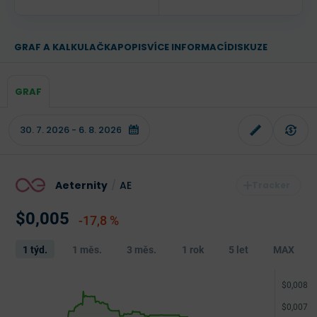
GRAF A KALKULAČKA
POPIS
VÍCE INFORMACÍ
DISKUZE
GRAF
Aeternity
/
AE
$0,005
-17,8 %
1 týd.
1 měs.
3 měs.
1 rok
5 let
MAX