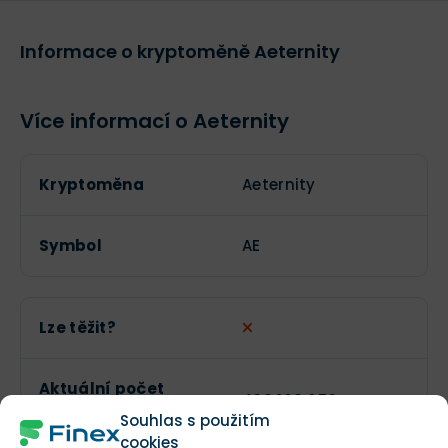
Informace o kryptoměně Aeternity
Více informací o Aeternity
Kryptoměna
Aeternity
Symbol
AE
Lze těžit?
Aktuální počet
438 168 653
tokenů
Souhlas s použitím
cookies