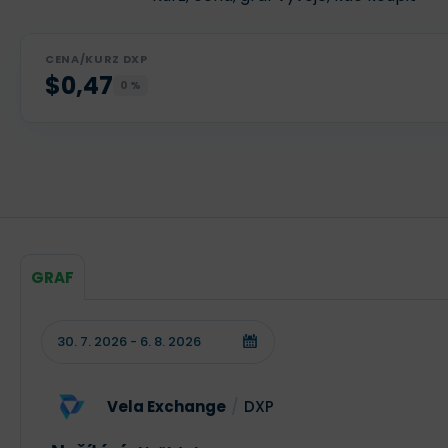
CENA/KURZ DXP
$0,47
0 %
GRAF
Vela Exchange
/
DXP