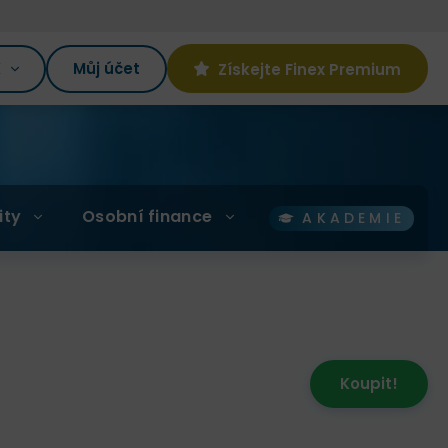
K
Můj účet
Získejte Finex Premium
ity
Osobní finance
AKADEMIE
Koupit!