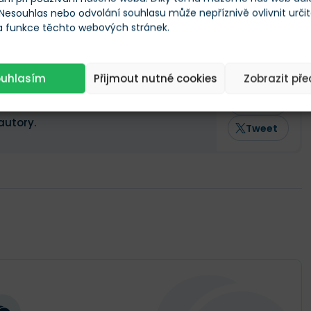
 Nesouhlas nebo odvolání souhlasu může nepříznivě ovlivnit urči
 a funkce těchto webových stránek.
Sdílejte tento
ouhlasím
Přijmout nutné cookies
článek
Zobrazit př
Sdílet
ze autoři stránek Finex.cz a další
autory.
Tweet