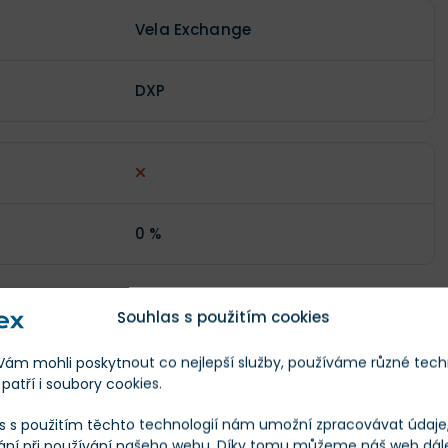
Vela Exchange
DXP
0 %
Souhlas s použitím cookies
m mohli poskytnout co nejlepší služby, používáme různé tech
patří i soubory cookies.
0
s s použitím těchto technologií nám umožní zpracovávat údaje, 
ání při používání našeho webu. Díky tomu můžeme náš web dál