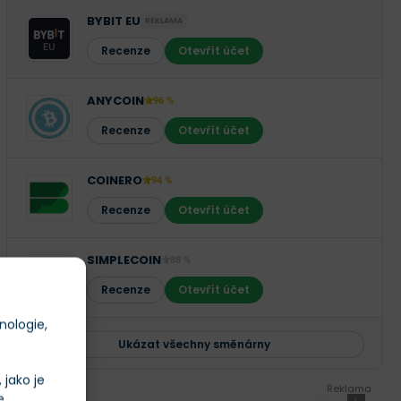
BYBIT EU
REKLAMA
Recenze
Otevřít účet
ANYCOIN
96 %
Recenze
Otevřít účet
COINERO
94 %
Recenze
Otevřít účet
SIMPLECOIN
88 %
Recenze
Otevřít účet
nologie,
Ukázat všechny směnárny
jako je
Reklama
e