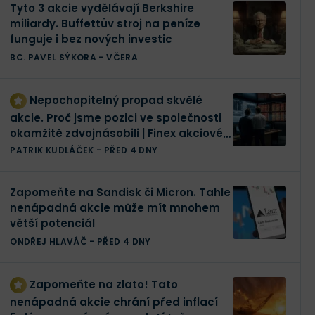
Tyto 3 akcie vydělávají Berkshire
miliardy. Buffettův stroj na peníze
funguje i bez nových investic
BC. PAVEL SÝKORA
-
VČERA
Nepochopitelný propad skvělé
akcie. Proč jsme pozici ve společnosti
okamžitě zdvojnásobili | Finex akciové
portfolio
PATRIK KUDLÁČEK
-
PŘED 4 DNY
Zapomeňte na Sandisk či Micron. Tahle
nenápadná akcie může mít mnohem
větší potenciál
ONDŘEJ HLAVÁČ
-
PŘED 4 DNY
Zapomeňte na zlato! Tato
nenápadná akcie chrání před inflací