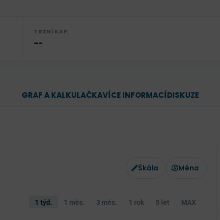
TRŽNÍ KAP.
--
GRAF A KALKULAČKA
VÍCE INFORMACÍ
DISKUZE
Škála
Měna
1 týd.
1 měs.
3 měs.
1 rok
5 let
MAX