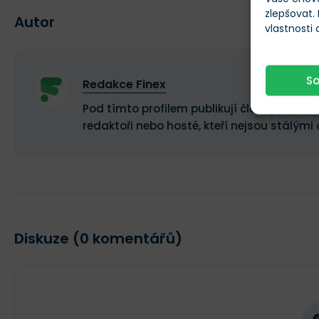
zlepšovat.
Autor
vlastnosti
S
Redakce Finex
Pod tímto profilem publikují články a recen
redaktoři nebo hosté, kteří nejsou stálými 
Diskuze (0 komentářů)