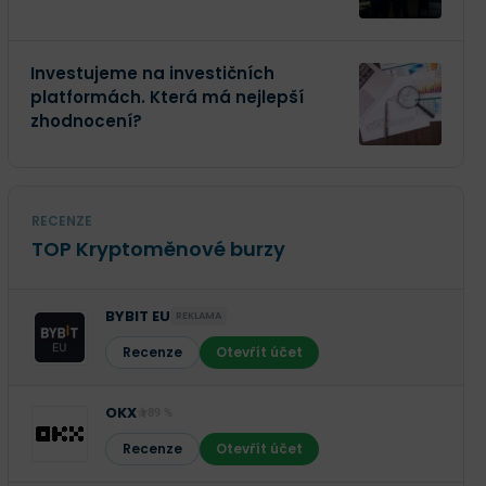
Investujeme na investičních
platformách. Která má nejlepší
zhodnocení?
RECENZE
TOP Kryptoměnové burzy
BYBIT EU
REKLAMA
Recenze
Otevřít účet
OKX
89 %
Recenze
Otevřít účet