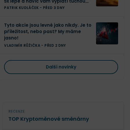
5x lépe a navíc vám vyplatí tučnou
dividendu
PATRIK KUDLÁČEK
-
PŘED 3 DNY
Tyto akcie jsou levné jako nikdy. Je to
příležitost, nebo past? My máme
jasno!
VLADIMÍR RŮŽIČKA
-
PŘED 2 DNY
Další novinky
RECENZE
TOP Kryptoměnové směnárny