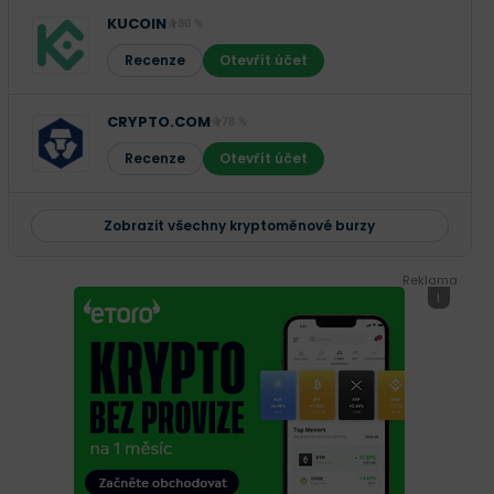
KUCOIN
80 %
Recenze
Otevřít účet
CRYPTO.COM
78 %
Recenze
Otevřít účet
Zobrazit všechny kryptoměnové burzy
Reklama
i