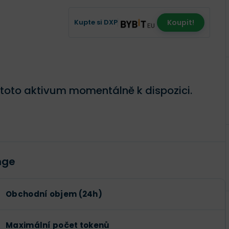
Kupte si DXP
Koupit!
 toto aktivum momentálně k dispozici.
nge
Obchodní objem (24h)
Maximální počet tokenů