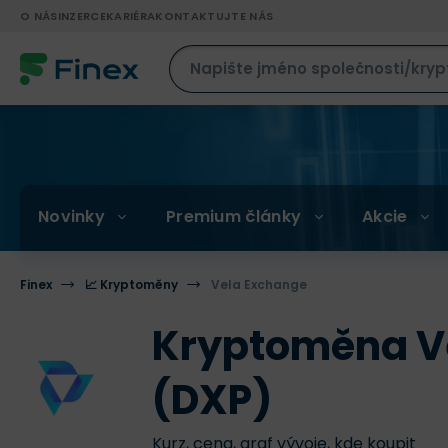
O NÁS
INZERCE
KARIÉRA
KONTAKTUJTE NÁS
Novinky
Premium články
Akcie
Finex
📈 Kryptoměny
Vela Exchange
Kryptoměna V
(DXP)
Kurz, cena, graf vývoje, kde koupit