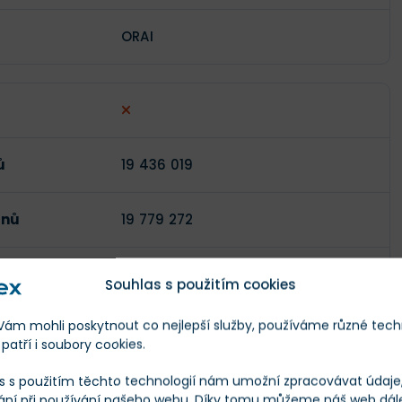
ORAI
ů
19 436 019
enů
19 779 272
)
$272 025
Souhlas s použitím cookies
m mohli poskytnout co nejlepší služby, používáme různé tech
$4 824 932
patří i soubory cookies.
s s použitím těchto technologií nám umožní zpracovávat údaje, 
3,36 %
ání při používání našeho webu. Díky tomu můžeme náš web dál