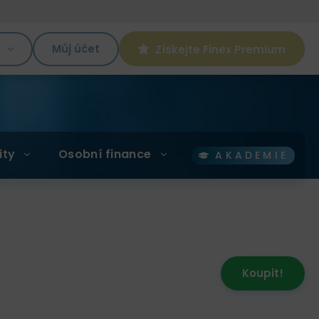
K
Můj účet
Získejte Finex Premium
ity
Osobní finance
AKADEMIE
Koupit!