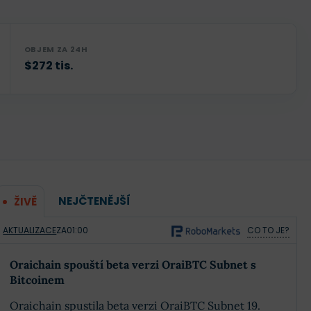
OBJEM ZA 24H
$272 tis.
NEJČTENĚJŠÍ
ŽIVĚ
AKTUALIZACE
ZA
01:00
CO TO JE?
Oraichain spouští beta verzi OraiBTC Subnet s
Bitcoinem
Oraichain spustila beta verzi OraiBTC Subnet 19.