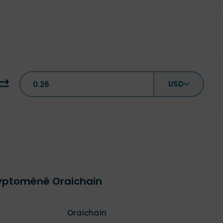
USD
ryptoměně Oraichain
Oraichain