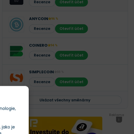
Recenze
Otevřít účet
ANYCOIN
96 %
Recenze
Otevřít účet
COINERO
94 %
Recenze
Otevřít účet
SIMPLECOIN
88 %
Recenze
Otevřít účet
Ukázat všechny směnárny
nologie,
Reklama
i
jako je
e