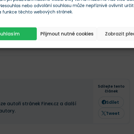
 Nesouhlas nebo odvolání souhlasu může nepříznivě ovlivnit urči
 a funkce těchto webových stránek.
ouhlasím
Přijmout nutné cookies
Zobrazit př
Sdílejte tento
článek
Sdílet
ze autoři stránek Finex.cz a další
autory.
Tweet