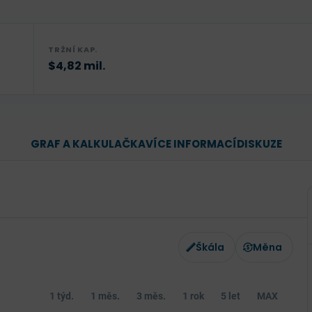
TRŽNÍ KAP.
$4,82 mil.
GRAF A KALKULAČKA
VÍCE INFORMACÍ
DISKUZE
Škála
Měna
1 týd.
1 měs.
3 měs.
1 rok
5 let
MAX