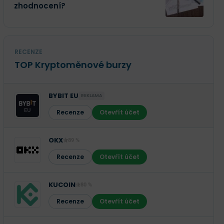
zhodnocení?
RECENZE
TOP Kryptoměnové burzy
BYBIT EU
REKLAMA
Recenze
Otevřít účet
OKX
89 %
Recenze
Otevřít účet
KUCOIN
80 %
Recenze
Otevřít účet