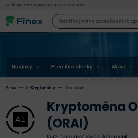
O NÁS
INZERCE
KARIÉRA
KONTAKTUJTE NÁS
Novinky
Premium články
Akcie
Finex
📈 Kryptoměny
Oraichain
Kryptoměna O
(ORAI)
Kurz, cena, graf vývoje, kde koupit