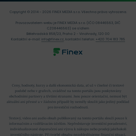
Copyright © 2014 - 2026 FINEX MEDIA s.r.o.
Všechna práva vyhrazena.
Provozovatelem webu je FINEX MEDIA s.r.o. (IČO 08446563, DIČ
CZ08446563) se sídlem
Bělehradská 858/23, Praha 2 - Vinohrady, 120 00
Kontaktní e-mail:
info@finex.cz
, kontaktní telefon:
+420 704 183 785
Ceny, hodnoty, kurzy a další ekonomická data, ať už v číselné či textové
podobě nebo v grafech, uváděné na tomto portálu jsou poskytovány
obchodními partnery a třetími stranami. Jsou pouze orientační, nemusí být
aktuální ani přesné a v žádném případě by neměly sloužit jako jediný podklad
pro investiční rozhodnutí.
Textový, video ani audio obsah publikovaný na tomto portálu slouží pouze k
informačním a vzdělávacím účelům. Nepředstavuje investiční poradenství,
individualizované doporučení ani výzvu k nákupu nebo prodeji jakéhokoli
investičního nástroje. Při tvorbě obsahu nezohledňujeme finanční situaci,