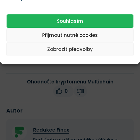
Obchodní objem
$95,78
(24h)
Souhlasím
Tržní kapitalizace
--
Přijmout nutné cookies
Zobrazit předvolby
Změna ceny za 24h
-0,1 %
Ohodnoťte kryptoměnu Multichain
0
1
Autor
Redakce Finex
Pod tímto profilem publikují články a