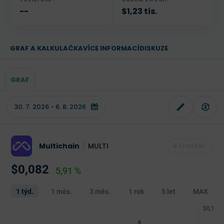
--
$1,23 tis.
GRAF A KALKULAČKA
VÍCE INFORMACÍ
DISKUZE
GRAF
Multichain
/
MULTI
$0,082
5,91 %
1 týd.
1 měs.
3 měs.
1 rok
5 let
MAX