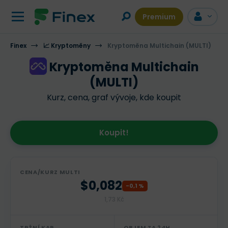
Premium
Finex
📈 Kryptoměny
VÍCE INFORMACÍ
Kryptoměna Multichain (MULTI)
DISKUZE
Kryptoměna Multichain
(MULTI)
Kurz, cena, graf vývoje, kde koupit
Koupit!
CENA/KURZ MULTI
$0,082
-0,1 %
1,73 Kč
TRŽNÍ KAP.
OBJEM ZA 24H