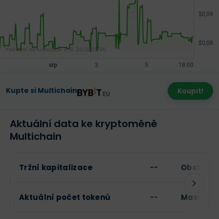
Poslední aktualizace:
6. 8. 2026 20:00
Kupte si Multichain
Koupit!
Aktuální data ke kryptoměně
Multichain
Tržní kapitalizace
--
Obchodní
Aktuální počet tokenů
--
Maximáln