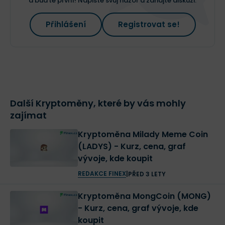
a buďte první! Napište svůj názor a zahajte diskuzi.
Přihlášení
Registrovat se!
Další Kryptoměny, které by vás mohly
zajímat
Kryptoměna Milady Meme Coin
(LADYS) - Kurz, cena, graf
vývoje, kde koupit
REDAKCE FINEX
|
PŘED 3 LETY
Kryptoměna MongCoin (MONG)
- Kurz, cena, graf vývoje, kde
koupit