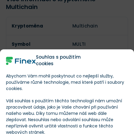
Multichain
Kryptoměna
Multichain
Symbol
MULTI
Souhlas s použitím
cookies
Lze těžit?
Abychom Vám mohli poskytnout co nejlepší služby,
používáme různé technologie, mezi které patří i soubory
Aktuální počet
cookies.
--
tokenů
Váš souhlas s použitím těchto technologií nám umožní
zpracovávat údaje, jako je Vaše chování při používání
Maximální počet
našeho webu. Díky tomu můžeme náš web dále
--
tokenů
zlepšovat. Nesouhlas nebo odvolání souhlasu může
nepříznivě ovlivnit určité vlastnosti a funkce těchto
webových stránek.