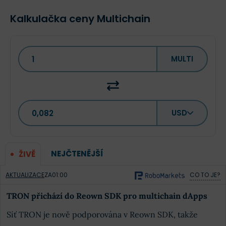
Kalkulačka ceny Multichain
MULTI
USD
NEJČTENĚJŠÍ
ŽIVĚ
AKTUALIZACE
ZA
01:00
CO TO JE?
TRON přichází do Reown SDK pro multichain dApps
Síť TRON je nově podporována v Reown SDK, takže