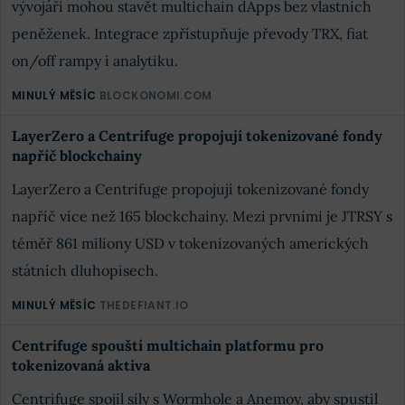
vývojáři mohou stavět multichain dApps bez vlastních
peněženek. Integrace zpřístupňuje převody TRX, fiat
on/off rampy i analytiku.
MINULÝ MĚSÍC
BLOCKONOMI.COM
LayerZero a Centrifuge propojují tokenizované fondy
napříč blockchainy
LayerZero a Centrifuge propojují tokenizované fondy
napříč více než 165 blockchainy. Mezi prvními je JTRSY s
téměř 861 miliony USD v tokenizovaných amerických
státních dluhopisech.
MINULÝ MĚSÍC
THEDEFIANT.IO
Centrifuge spouští multichain platformu pro
tokenizovaná aktiva
Centrifuge spojil síly s Wormhole a Anemoy, aby spustil