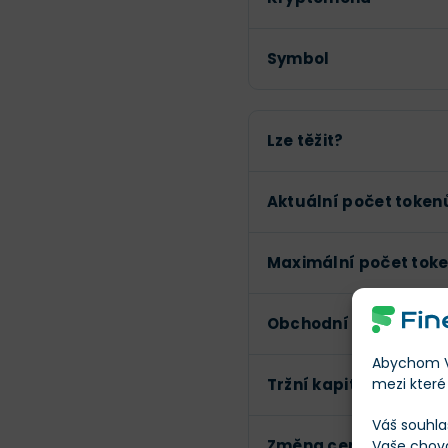
Symbol
Lze těžit?
Aktuální počet token
Maximální počet tok
Obchodní objem (24h
Abychom Vá
mezi které 
Tržní kapitalizace
Váš souhla
Změna ceny za 24h
Vaše chov