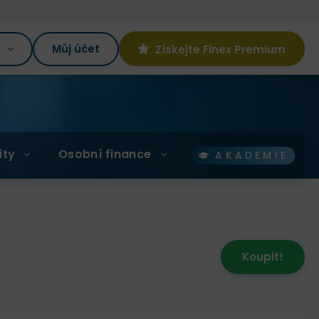
K
Můj účet
Získejte Finex Premium
ity
Osobní finance
AKADEMIE
Koupit!