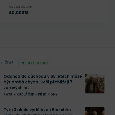
OBJEM ZA 24H
$0,00018
ŽIVĚ
NEJČTENĚJŠÍ
Odchod do důchodu v 65 letech může
být drahá chyba. Češi přehlížejí 7
zdravých let
PATRIK KUDLÁČEK
-
PŘED 4 DNY
Tyto 3 akcie vydělávají Berkshire