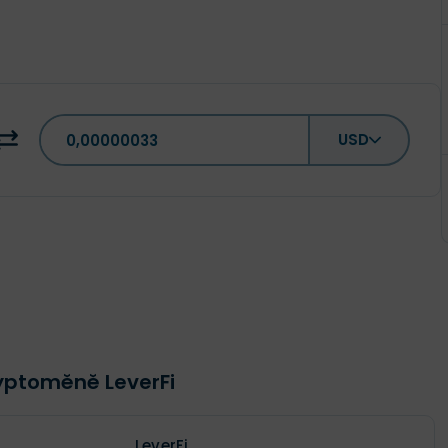
USD
ryptoměně LeverFi
LeverFi