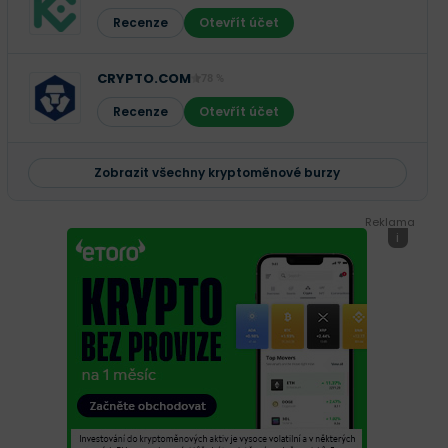
Recenze
Otevřít účet
CRYPTO.COM
78 %
Recenze
Otevřít účet
Zobrazit všechny kryptoměnové burzy
Reklama
i