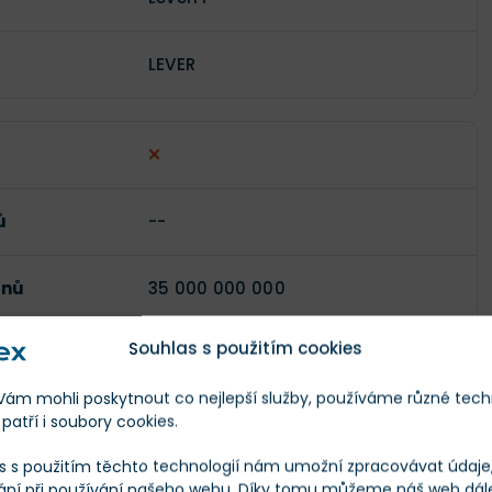
LEVER
ů
--
enů
35 000 000 000
Souhlas s použitím cookies
)
$0,00018
m mohli poskytnout co nejlepší služby, používáme různé tech
patří i soubory cookies.
--
s s použitím těchto technologií nám umožní zpracovávat údaje, 
+1,26 %
ání při používání našeho webu. Díky tomu můžeme náš web dál