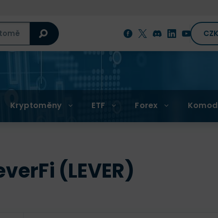
CZ
Kryptoměny
ETF
Forex
Komod
verFi (LEVER)