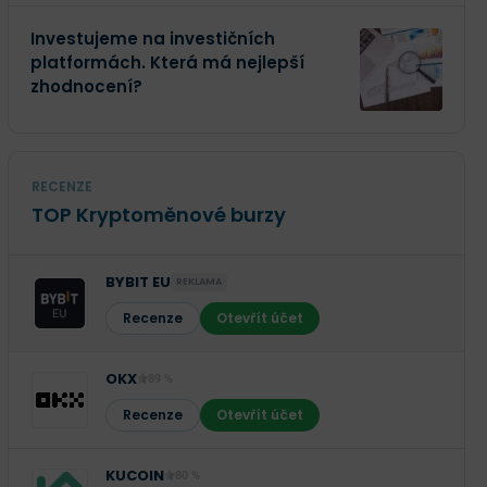
Investujeme na investičních
platformách. Která má nejlepší
zhodnocení?
RECENZE
TOP Kryptoměnové burzy
BYBIT EU
REKLAMA
Recenze
Otevřít účet
OKX
89 %
Recenze
Otevřít účet
KUCOIN
80 %