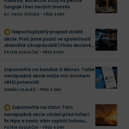
miliardy. Buffettův stroj na peníze
funguje i bez nových investic
BC. PAVEL SÝKORA
-
PŘED 2 DNY
Nepochopitelný propad skvělé
akcie. Proč jsme pozici ve společnosti
okamžitě zdvojnásobili | Finex akciové
portfolio
PATRIK KUDLÁČEK
-
PŘED 5 DNY
Zapomeňte na Sandisk či Micron. Tahle
nenápadná akcie může mít mnohem
větší potenciál
ONDŘEJ HLAVÁČ
-
PŘED 5 DNY
Zapomeňte na zlato! Tato
nenápadná akcie chrání před inflací
5x lépe a navíc vám vyplatí tučnou
dividendu
PATRIK KUDLÁČEK
-
PŘED 4 DNY