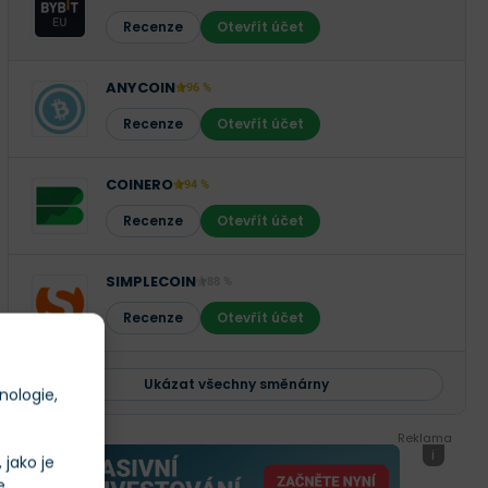
Recenze
Otevřít účet
ANYCOIN
96 %
Recenze
Otevřít účet
COINERO
94 %
Recenze
Otevřít účet
SIMPLECOIN
88 %
Recenze
Otevřít účet
Ukázat všechny směnárny
nologie,
Reklama
i
jako je
e