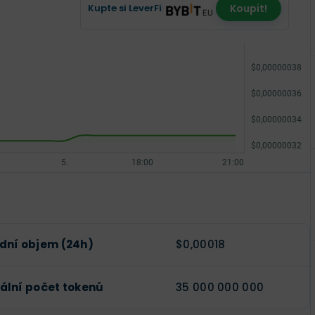
Kupte si LeverFi
Koupit!
dní objem (24h)
$0,00018
lní počet tokenů
35 000 000 000