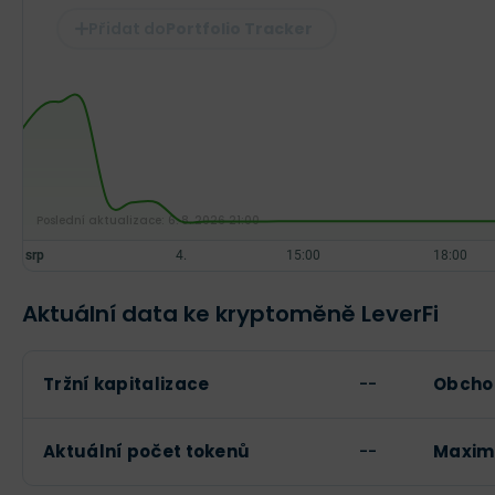
Portfolio Tracker
Poslední aktualizace:
6. 8. 2026 21:00
Aktuální data ke kryptoměně LeverFi
Tržní kapitalizace
--
Obcho
Aktuální počet tokenů
--
Maximá