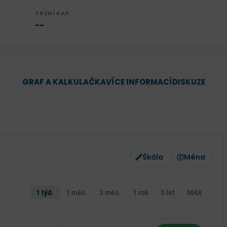
TRŽNÍ KAP.
--
GRAF A KALKULAČKA
VÍCE INFORMACÍ
DISKUZE
Škála
Měna
1 týd.
1 měs.
3 měs.
1 rok
5 let
MAX