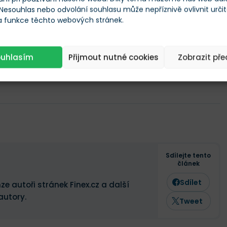
 Nesouhlas nebo odvolání souhlasu může nepříznivě ovlivnit urči
 a funkce těchto webových stránek.
ouhlasím
Přijmout nutné cookies
Zobrazit př
Sdílejte tento
článek
Sdílet
ze autoři stránek Finex.cz a další
autory.
Tweet