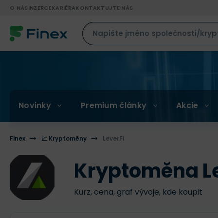
O NÁS
INZERCE
KARIÉRA
KONTAKTUJTE NÁS
Novinky
Premium články
Akcie
Finex
📈 Kryptoměny
LeverFi
Kryptoměna Le
Kurz, cena, graf vývoje, kde koupit