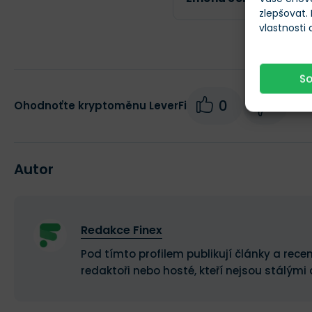
zlepšovat.
vlastnosti
S
0
0
Ohodnoťte kryptoměnu LeverFi
Autor
Redakce Finex
Pod tímto profilem publikují články a recen
redaktoři nebo hosté, kteří nejsou stálými 