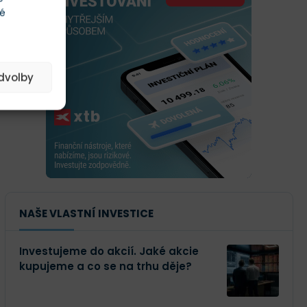
té
edvolby
NAŠE VLASTNÍ INVESTICE
Investujeme do akcií. Jaké akcie
kupujeme a co se na trhu děje?