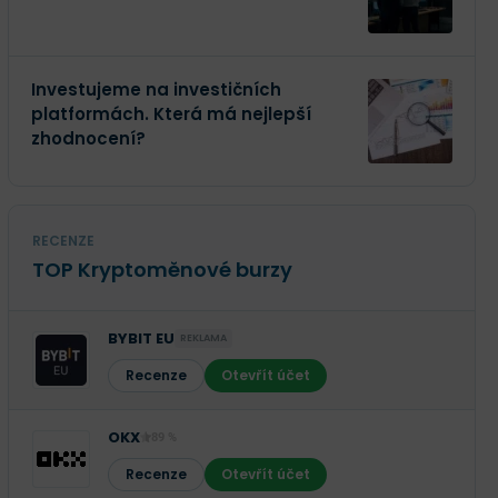
Investujeme na investičních
platformách. Která má nejlepší
zhodnocení?
RECENZE
TOP Kryptoměnové burzy
BYBIT EU
REKLAMA
Recenze
Otevřít účet
OKX
89 %
Recenze
Otevřít účet