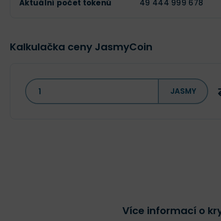
Aktuální počet tokenů
49 444 999 678
Kalkulačka ceny JasmyCoin
JASMY
Více informací o 