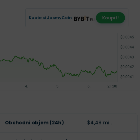
Kupte si JasmyCoin
Koupit!
Obchodní objem (24h)
$4,49 mil.