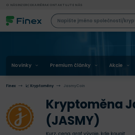
O NÁS
INZERCE
KARIÉRA
KONTAKTUJTE NÁS
Novinky
Premium články
Akcie
Finex
📈 Kryptoměny
JasmyCoin
Kryptoměna 
(JASMY)
Kurz, cena, graf vývoje, kde koupit