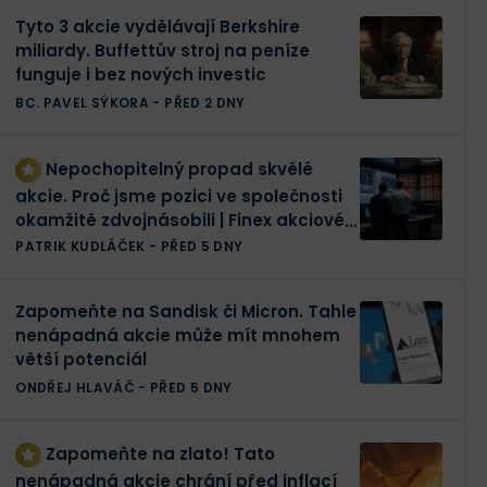
Tyto 3 akcie vydělávají Berkshire
miliardy. Buffettův stroj na peníze
funguje i bez nových investic
BC. PAVEL SÝKORA
-
PŘED 2 DNY
Nepochopitelný propad skvělé
akcie. Proč jsme pozici ve společnosti
okamžitě zdvojnásobili | Finex akciové
portfolio
PATRIK KUDLÁČEK
-
PŘED 5 DNY
Zapomeňte na Sandisk či Micron. Tahle
nenápadná akcie může mít mnohem
větší potenciál
ONDŘEJ HLAVÁČ
-
PŘED 5 DNY
Zapomeňte na zlato! Tato
nenápadná akcie chrání před inflací