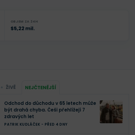
OBJEM ZA 24H
$5,22 mil.
ŽIVĚ
NEJČTENĚJŠÍ
Odchod do důchodu v 65 letech může
být drahá chyba. Češi přehlížejí 7
zdravých let
PATRIK KUDLÁČEK
-
PŘED 4 DNY