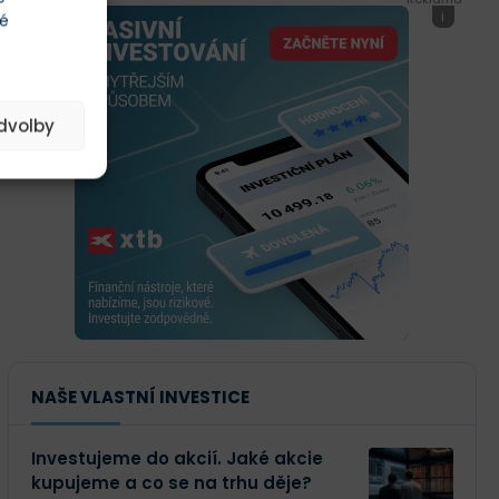
i
té
edvolby
NAŠE VLASTNÍ INVESTICE
Investujeme do akcií. Jaké akcie
kupujeme a co se na trhu děje?