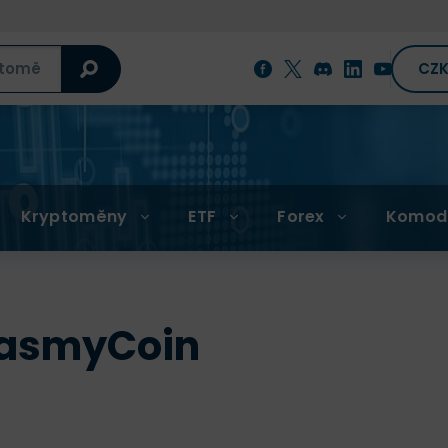
CZ
Kryptoměny
ETF
Forex
Komod
JasmyCoin