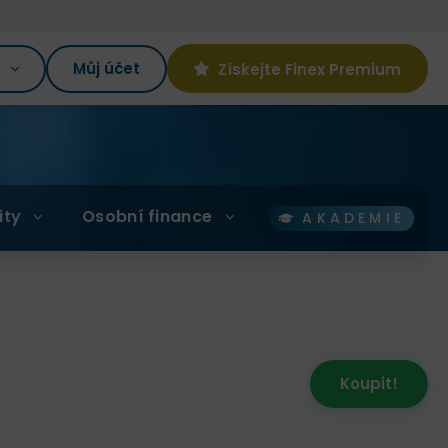
K
Můj účet
Získejte Finex Premium
ity
Osobní finance
AKADEMIE
Koupit!