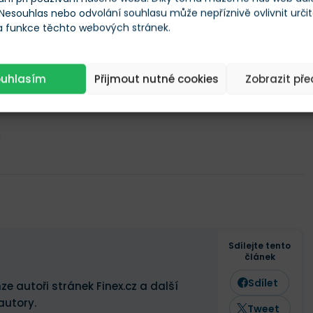
 Nesouhlas nebo odvolání souhlasu může nepříznivě ovlivnit urči
 a funkce těchto webových stránek.
-0,13 %
ouhlasím
Přijmout nutné cookies
Zobrazit př
Sdílejte tento
článek
Sdílet
ze autoři stránek Finex.cz a další
autory.
Tweet