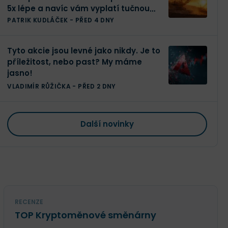
5x lépe a navíc vám vyplatí tučnou
dividendu
PATRIK KUDLÁČEK
-
PŘED 4 DNY
Tyto akcie jsou levné jako nikdy. Je to
příležitost, nebo past? My máme
jasno!
VLADIMÍR RŮŽIČKA
-
PŘED 2 DNY
Další novinky
RECENZE
TOP Kryptoměnové směnárny