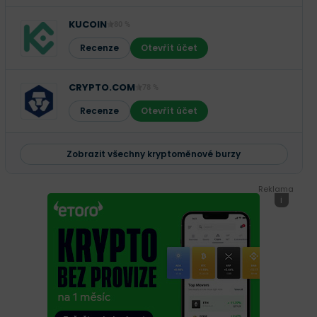
KUCOIN
80 %
Recenze
Otevřít účet
CRYPTO.COM
78 %
Recenze
Otevřít účet
Zobrazit všechny kryptoměnové burzy
Reklama
i