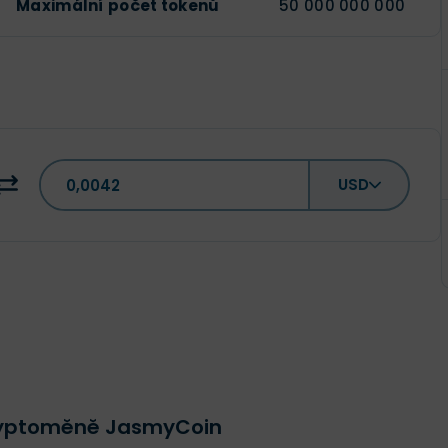
Maximální počet tokenů
50 000 000 000
USD
kryptoměně JasmyCoin