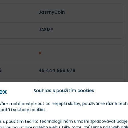
JasmyCoin
JASMY
ů
49 444 999 678
enů
50 000 000 000
Souhlas s použitím cookies
m mohli poskytnout co nejlepší služby, používáme různé tech
)
$4 485 542
patří i soubory cookies.
s s použitím těchto technologií nám umožní zpracovávat údaje, 
$205 490 145
ání při používání našeho webu. Díky tomu můžeme náš web dál