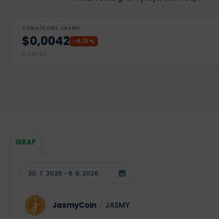
CENA/KURZ JASMY
$0,0042
-0,13 %
0,088 Kč
GRAF
JasmyCoin
/
JASMY