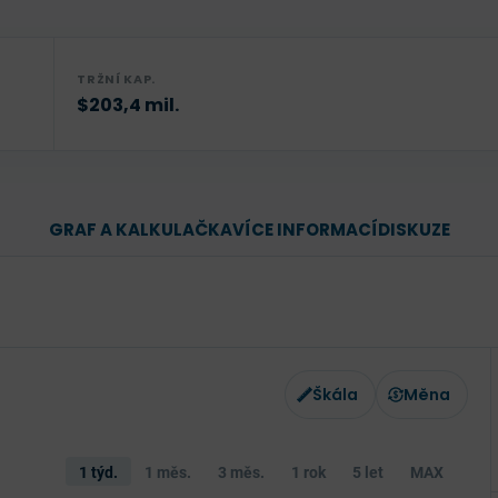
TRŽNÍ KAP.
$203,4 mil.
GRAF A KALKULAČKA
VÍCE INFORMACÍ
DISKUZE
Škála
Měna
1 týd.
1 měs.
3 měs.
1 rok
5 let
MAX