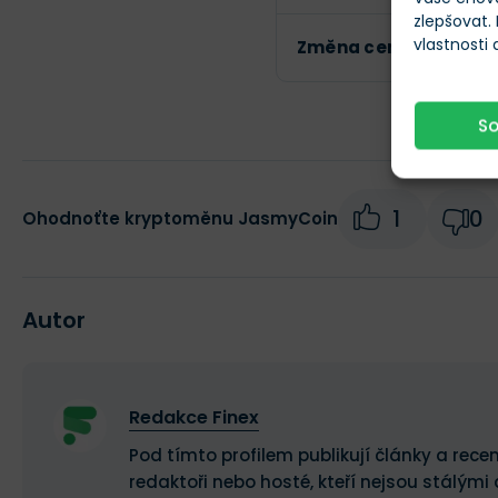
zlepšovat.
vlastnosti
Změna ceny za 24h
S
1
0
Ohodnoťte kryptoměnu JasmyCoin
Autor
Redakce Finex
Pod tímto profilem publikují články a recen
redaktoři nebo hosté, kteří nejsou stálými 