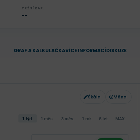
TRŽNÍ KAP.
--
GRAF A KALKULAČKA
VÍCE INFORMACÍ
DISKUZE
Škála
Měna
1 týd.
1 měs.
3 měs.
1 rok
5 let
MAX