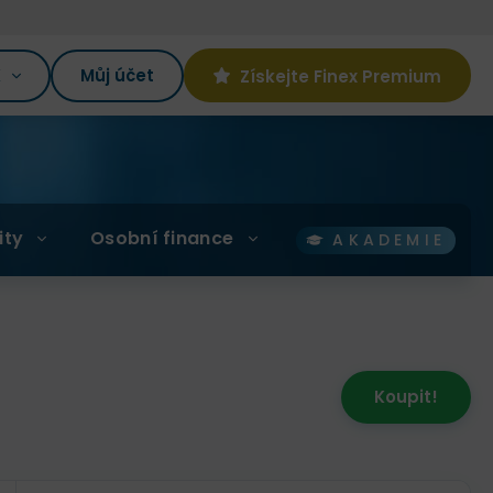
K
Můj účet
Získejte Finex Premium
ity
Osobní finance
AKADEMIE
Koupit!