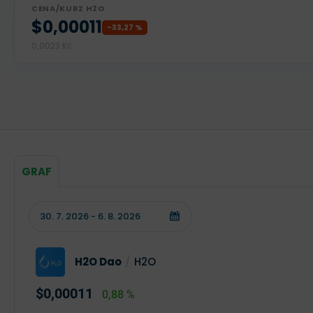
CENA/KURZ H2O
$0,00011
-33,27 %
0,0023 Kč
GRAF
H2O Dao
/
H2O
$0,00011
0,88 %