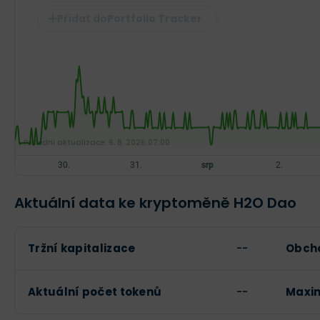
Portfolio Tracker
Poslední aktualizace:
6. 8. 2026 07:00
Aktuální data ke kryptoměně H2O Dao
Tržní kapitalizace
--
Obcho
Aktuální počet tokenů
--
Maxim