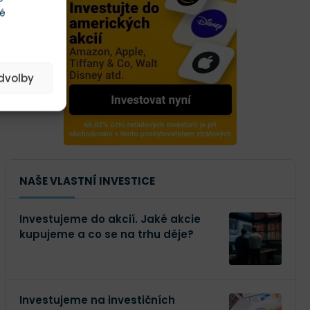
té
edvolby
NAŠE VLASTNÍ INVESTICE
Investujeme do akcií. Jaké akcie
kupujeme a co se na trhu děje?
Investujeme na investičních