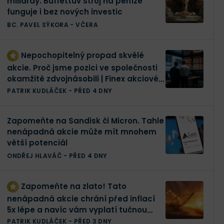
miliardy. Buffettův stroj na peníze
funguje i bez nových investic
BC. PAVEL SÝKORA
-
VČERA
Nepochopitelný propad skvělé
akcie. Proč jsme pozici ve společnosti
okamžitě zdvojnásobili | Finex akciové
portfolio
PATRIK KUDLÁČEK
-
PŘED 4 DNY
Zapomeňte na Sandisk či Micron. Tahle
nenápadná akcie může mít mnohem
větší potenciál
ONDŘEJ HLAVÁČ
-
PŘED 4 DNY
Zapomeňte na zlato! Tato
nenápadná akcie chrání před inflací
5x lépe a navíc vám vyplatí tučnou
dividendu
PATRIK KUDLÁČEK
-
PŘED 3 DNY