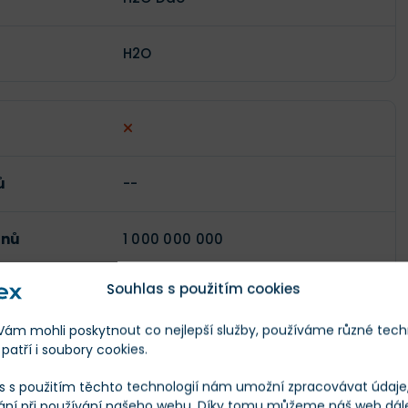
H2O
ů
--
enů
1 000 000 000
Souhlas s použitím cookies
)
$6 168
m mohli poskytnout co nejlepší služby, používáme různé tech
patří i soubory cookies.
--
s s použitím těchto technologií nám umožní zpracovávat údaje, 
-33,27 %
ání při používání našeho webu. Díky tomu můžeme náš web dál