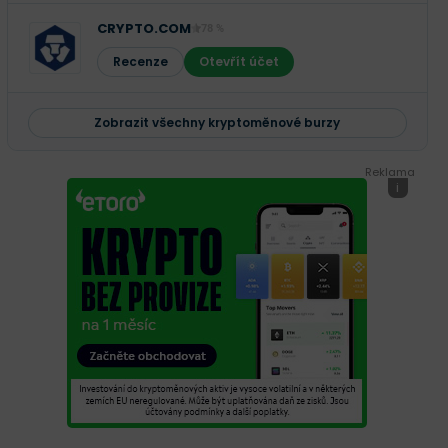
CRYPTO.COM
78 %
Recenze
Otevřít účet
Zobrazit všechny kryptoměnové burzy
Reklama
i