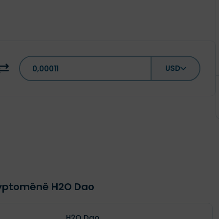
USD
kryptoměně H2O Dao
H2O Dao