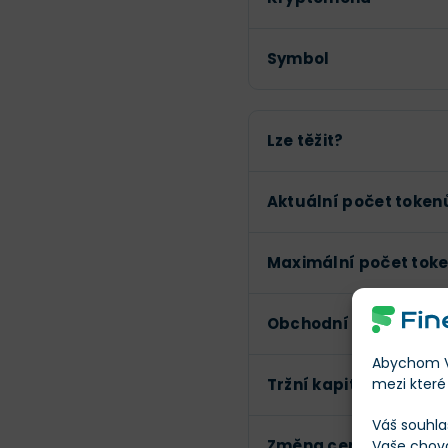
Symbol
Lze těžit?
Aktuální počet token
Maximální počet tok
Obchodní objem (24h
Abychom Vá
mezi které 
Tržní kapitalizace
Váš souhla
Změna ceny za 24h
Vaše chov