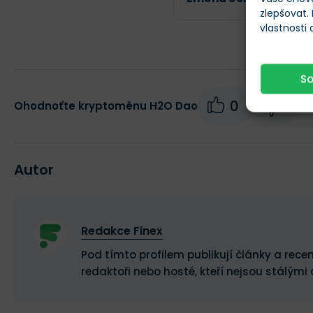
zlepšovat.
vlastnosti
S
0
0
Ohodnoťte kryptoměnu H2O Dao
Autor
Redakce Finex
Pod tímto profilem publikují články a recen
redaktoři nebo hosté, kteří nejsou stálými 