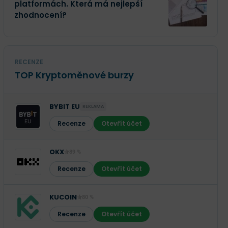
platformách. Která má nejlepší
zhodnocení?
RECENZE
TOP Kryptoměnové burzy
BYBIT EU
REKLAMA
Recenze
Otevřít účet
OKX
89 %
Recenze
Otevřít účet
KUCOIN
80 %
Recenze
Otevřít účet