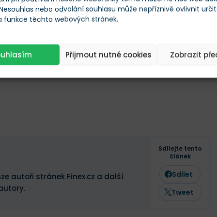
 Nesouhlas nebo odvolání souhlasu může nepříznivě ovlivnit urči
 a funkce těchto webových stránek.
ouhlasím
Přijmout nutné cookies
Zobrazit př
Sdílejte tento
článek
Sdílet
ze autoři stránek Finex.cz a další
autory.
Tweet