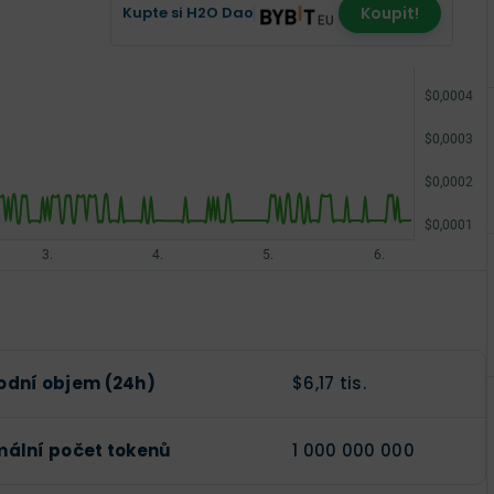
Kupte si H2O Dao
Koupit!
dní objem (24h)
$6,17 tis.
ální počet tokenů
1 000 000 000