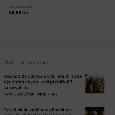
OBJEM ZA 24H
$5,66 tis.
ŽIVĚ
NEJČTENĚJŠÍ
Odchod do důchodu v 65 letech může
být drahá chyba. Češi přehlížejí 7
zdravých let
PATRIK KUDLÁČEK
-
PŘED 4 DNY
Tyto 3 akcie vydělávají Berkshire