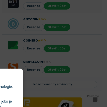
Recenze
Otevřít účet
ANYCOIN
96 %
Recenze
Otevřít účet
COINERO
94 %
Recenze
Otevřít účet
SIMPLECOIN
88 %
Recenze
Otevřít účet
Ukázat všechny směnárny
nologie,
Reklama
i
jako je
e