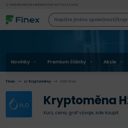
O NÁS
INZERCE
KARIÉRA
KONTAKTUJTE NÁS
Novinky
Premium články
Akcie
Finex
📈 Kryptoměny
H2O Dao
Kryptoměna H
Kurz, cena, graf vývoje, kde koupit