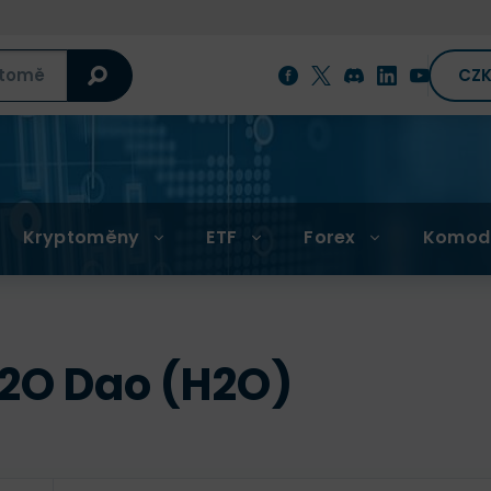
CZ
Kryptoměny
ETF
Forex
Komod
2O Dao (H2O)