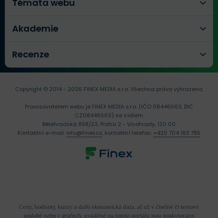
Témata webu
Akademie
Recenze
Copyright © 2014 - 2026 FINEX MEDIA s.r.o.
Všechna práva vyhrazena.
Provozovatelem webu je FINEX MEDIA s.r.o. (IČO 08446563, DIČ
CZ08446563) se sídlem
Bělehradská 858/23, Praha 2 - Vinohrady, 120 00
Kontaktní e-mail:
info@finex.cz
, kontaktní telefon:
+420 704 183 785
Ceny, hodnoty, kurzy a další ekonomická data, ať už v číselné či textové
podobě nebo v grafech, uváděné na tomto portálu jsou poskytovány