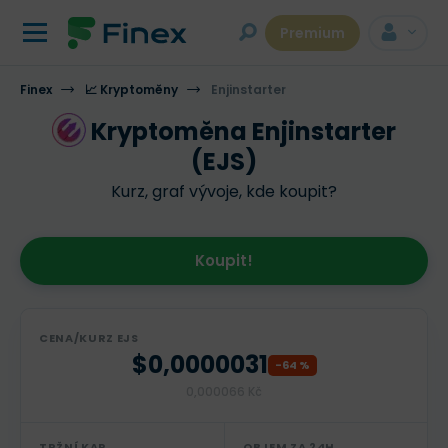
Premium
Finex
📈 Kryptoměny
Enjinstarter
Kryptoměna Enjinstarter
(EJS)
Kurz, graf vývoje, kde koupit?
Koupit!
CENA/KURZ EJS
$0,0000031
-64 %
0,000066 Kč
TRŽNÍ KAP.
OBJEM ZA 24H