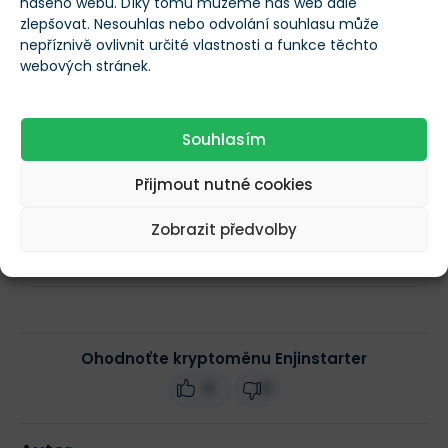
našeho webu. Díky tomu můžeme náš web dále
Maximální počet
zlepšovat. Nesouhlas nebo odvolání souhlasu může
--
nepříznivě ovlivnit určité vlastnosti a funkce těchto
tokenů
webových stránek.
Obchodní objem
$21 887 044
(24h)
Souhlasím
Přijmout nutné cookies
Tržní kapitalizace
$492 353 335
Zobrazit předvolby
Změna ceny za 24h
-64 %
Ohodnoťte kryptoměnu Enjinstarter
0
0