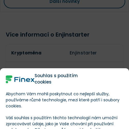
Další novinky
Více informací o Enjinstarter
Kryptoměna
Enjinstarter
Symbol
EJS
Souhlas s použitím
cookies
Lze těžit?
Abychom Vám mohli poskytnout co nejlepší služby,
používáme různé technologie, mezi které patří i soubory
cookies.
Aktuální počet
494 515 083
Váš souhlas s použitím těchto technologií nám umožní
tokenů
zpracovávat údaje, jako je Vaše chování při používání