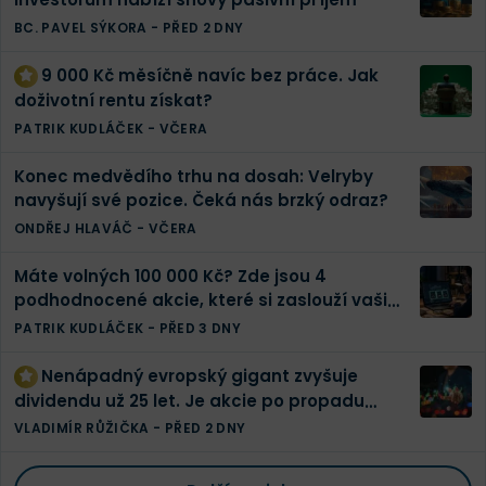
BC. PAVEL SÝKORA
-
PŘED 2 DNY
9 000 Kč měsíčně navíc bez práce. Jak
doživotní rentu získat?
PATRIK KUDLÁČEK
-
VČERA
Konec medvědího trhu na dosah: Velryby
navyšují své pozice. Čeká nás brzký odraz?
ONDŘEJ HLAVÁČ
-
VČERA
Máte volných 100 000 Kč? Zde jsou 4
podhodnocené akcie, které si zaslouží vaši
pozornost
PATRIK KUDLÁČEK
-
PŘED 3 DNY
Nenápadný evropský gigant zvyšuje
dividendu už 25 let. Je akcie po propadu
konečně levná?
VLADIMÍR RŮŽIČKA
-
PŘED 2 DNY