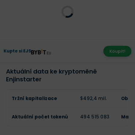
Poslední aktualizace:
Kupte si EJS
Koupit!
Aktuální data ke kryptoměně
Enjinstarter
Tržní kapitalizace
$492,4 mil.
Obch
Aktuální počet tokenů
494 515 083
Maxi