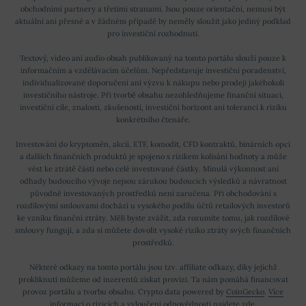
obchodními partnery a třetími stranami. Jsou pouze orientační, nemusí být
aktuální ani přesné a v žádném případě by neměly sloužit jako jediný podklad
pro investiční rozhodnutí.
Textový, video ani audio obsah publikovaný na tomto portálu slouží pouze k
informačním a vzdělávacím účelům. Nepředstavuje investiční poradenství,
individualizované doporučení ani výzvu k nákupu nebo prodeji jakéhokoli
investičního nástroje. Při tvorbě obsahu nezohledňujeme finanční situaci,
investiční cíle, znalosti, zkušenosti, investiční horizont ani toleranci k riziku
konkrétního čtenáře.
Investování do kryptoměn, akcií, ETF, komodit, CFD kontraktů, binárních opcí
a dalších finančních produktů je spojeno s rizikem kolísání hodnoty a může
vést ke ztrátě části nebo celé investované částky. Minulá výkonnost ani
odhady budoucího vývoje nejsou zárukou budoucích výsledků a návratnost
původně investovaných prostředků není zaručena. Při obchodování s
rozdílovými smlouvami dochází u vysokého podílu účtů retailových investorů
ke vzniku finanční ztráty. Měli byste zvážit, zda rozumíte tomu, jak rozdílové
smlouvy fungují, a zda si můžete dovolit vysoké riziko ztráty svých finančních
prostředků.
Některé odkazy na tomto portálu jsou tzv. affiliate odkazy, díky jejichž
prokliknutí můžeme od inzerentů získat provizi. Ta nám pomáhá financovat
provoz portálu a tvorbu obsahu. Crypto data powered by
CoinGecko
.
Více
informací o rizicích a vyloučení odpovědnosti najdete zde
.