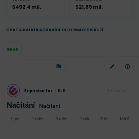
$492,4 mil.
$21,89 mil.
GRAF A KALKULAČKA
VÍCE INFORMACÍ
DISKUZE
GRAF
Enjinstarter
/
EJS
Načítání
Načítání
1 týd.
1 měs.
3 měs.
1 rok
5 let
MAX