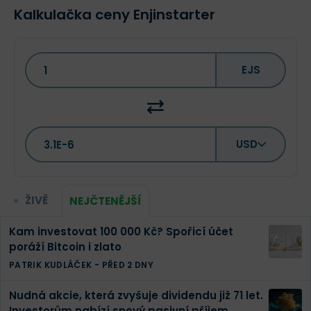
Kalkulačka ceny Enjinstarter
EJS
USD
ŽIVĚ
NEJČTENĚJŠÍ
Kam investovat 100 000 Kč? Spořicí účet
poráží Bitcoin i zlato
PATRIK KUDLÁČEK
-
PŘED 2 DNY
Nudná akcie, která zvyšuje dividendu již 71 let.
Investorům nabízí snový pasivní příjem