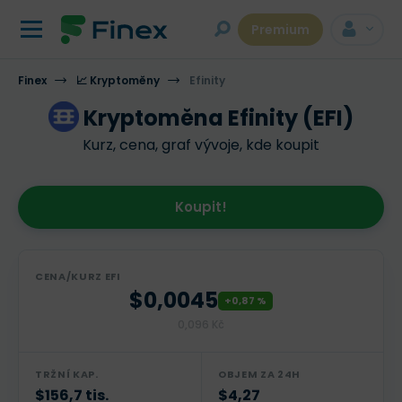
Premium
Finex
📈 Kryptoměny
Efinity
Kryptoměna Efinity (EFI)
Kurz, cena, graf vývoje, kde koupit
Koupit!
CENA/KURZ EFI
$0,0045
+0,87 %
0,096 Kč
TRŽNÍ KAP.
OBJEM ZA 24H
$156,7 tis.
$4,27