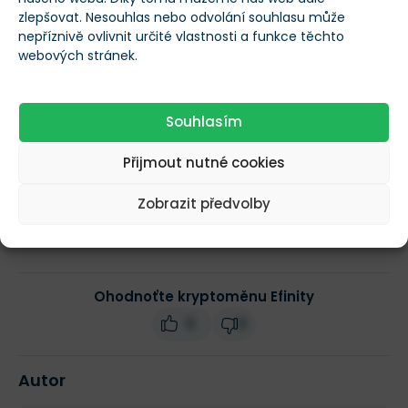
2 000 000 000
tokenů
zlepšovat. Nesouhlas nebo odvolání souhlasu může
nepříznivě ovlivnit určité vlastnosti a funkce těchto
webových stránek.
Obchodní objem
$4,27
(24h)
Souhlasím
Tržní kapitalizace
$156 707
Přijmout nutné cookies
Změna ceny za 24h
0,87 %
Zobrazit předvolby
Ohodnoťte kryptoměnu Efinity
0
0
Autor