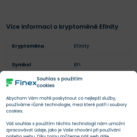
Více informací o kryptoměně Efinity
Kryptoměna
Efinity
Symbol
EFI
Souhlas s použitím
cookies
Lze těžit?
Abychom Vám mohli poskytnout co nejlepší služby,
používáme různé technologie, mezi které patří i soubory
Aktuální počet
cookies.
34 478 903
tokenů
Váš souhlas s použitím těchto technologií nám umožní
zpracovávat údaje, jako je Vaše chování při používání
Maximální počet
našeho webu. Díky tomu můžeme náš web dále