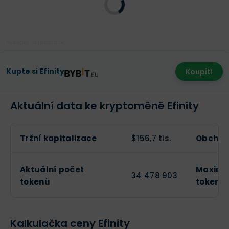
Poslední aktualizace:
Kupte si Efinity
Koupit!
Aktuální data ke kryptoměně Efinity
Tržní kapitalizace
$156,7 tis.
Obchod
Aktuální počet
Maximá
34 478 903
tokenů
tokenů
Kalkulačka ceny Efinity