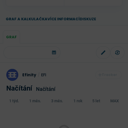
GRAF A KALKULAČKA
VÍCE INFORMACÍ
DISKUZE
GRAF
Efinity
/
EFI
Načítání
Načítání
1 týd.
1 měs.
3 měs.
1 rok
5 let
MAX