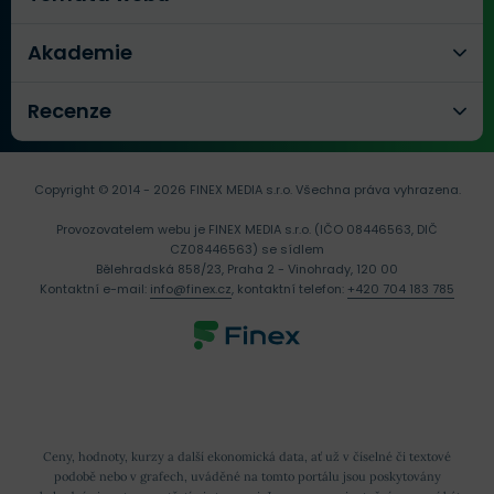
Akademie
Recenze
Copyright © 2014 - 2026 FINEX MEDIA s.r.o.
Všechna práva vyhrazena.
Provozovatelem webu je FINEX MEDIA s.r.o. (IČO 08446563, DIČ
CZ08446563) se sídlem
Bělehradská 858/23, Praha 2 - Vinohrady, 120 00
Kontaktní e-mail:
info@finex.cz
, kontaktní telefon:
+420 704 183 785
Ceny, hodnoty, kurzy a další ekonomická data, ať už v číselné či textové
podobě nebo v grafech, uváděné na tomto portálu jsou poskytovány