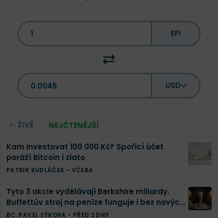
EFI
USD
ŽIVĚ
NEJČTENĚJŠÍ
Kam investovat 100 000 Kč? Spořicí účet
poráží Bitcoin i zlato
PATRIK KUDLÁČEK
-
VČERA
Tyto 3 akcie vydělávají Berkshire miliardy.
Buffettův stroj na peníze funguje i bez nových
investic
BC. PAVEL SÝKORA
-
PŘED 2 DNY