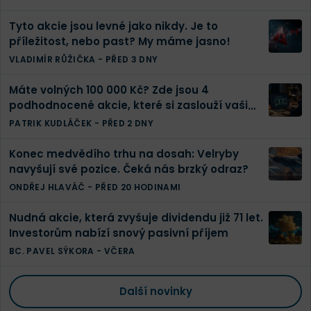
Tyto akcie jsou levné jako nikdy. Je to
příležitost, nebo past? My máme jasno!
VLADIMÍR RŮŽIČKA
-
PŘED 3 DNY
Máte volných 100 000 Kč? Zde jsou 4
podhodnocené akcie, které si zaslouží vaši
pozornost
PATRIK KUDLÁČEK
-
PŘED 2 DNY
Konec medvědího trhu na dosah: Velryby
navyšují své pozice. Čeká nás brzký odraz?
ONDŘEJ HLAVÁČ
-
PŘED 20 HODINAMI
Nudná akcie, která zvyšuje dividendu již 71 let.
Investorům nabízí snový pasivní příjem
BC. PAVEL SÝKORA
-
VČERA
Další novinky