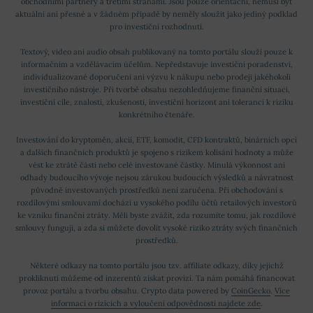
obchodními partnery a třetími stranami. Jsou pouze orientační, nemusí být
aktuální ani přesné a v žádném případě by neměly sloužit jako jediný podklad
pro investiční rozhodnutí.
Textový, video ani audio obsah publikovaný na tomto portálu slouží pouze k
informačním a vzdělávacím účelům. Nepředstavuje investiční poradenství,
individualizované doporučení ani výzvu k nákupu nebo prodeji jakéhokoli
investičního nástroje. Při tvorbě obsahu nezohledňujeme finanční situaci,
investiční cíle, znalosti, zkušenosti, investiční horizont ani toleranci k riziku
konkrétního čtenáře.
Investování do kryptoměn, akcií, ETF, komodit, CFD kontraktů, binárních opcí
a dalších finančních produktů je spojeno s rizikem kolísání hodnoty a může
vést ke ztrátě části nebo celé investované částky. Minulá výkonnost ani
odhady budoucího vývoje nejsou zárukou budoucích výsledků a návratnost
původně investovaných prostředků není zaručena. Při obchodování s
rozdílovými smlouvami dochází u vysokého podílu účtů retailových investorů
ke vzniku finanční ztráty. Měli byste zvážit, zda rozumíte tomu, jak rozdílové
smlouvy fungují, a zda si můžete dovolit vysoké riziko ztráty svých finančních
prostředků.
Některé odkazy na tomto portálu jsou tzv. affiliate odkazy, díky jejichž
prokliknutí můžeme od inzerentů získat provizi. Ta nám pomáhá financovat
provoz portálu a tvorbu obsahu. Crypto data powered by
CoinGecko
.
Více
informací o rizicích a vyloučení odpovědnosti najdete zde
.