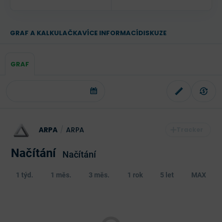
GRAF A KALKULAČKA
VÍCE INFORMACÍ
DISKUZE
GRAF
ARPA
/
ARPA
Načítání
Načítání
1 týd.
1 měs.
3 měs.
1 rok
5 let
MAX