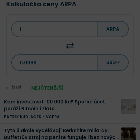
Kalkulačka ceny ARPA
ARPA
USD
ŽIVĚ
NEJČTENĚJŠÍ
Kam investovat 100 000 Kč? Spořicí účet
poráží Bitcoin i zlato
PATRIK KUDLÁČEK
-
VČERA
Tyto 3 akcie vydělávají Berkshire miliardy.
Buffettův stroj na peníze funguje i bez nových