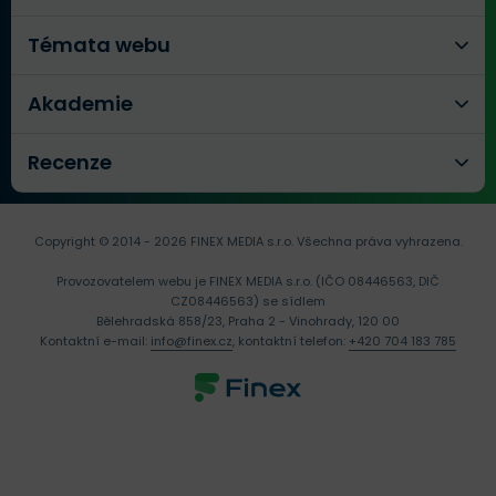
Témata webu
Akademie
Recenze
Copyright © 2014 - 2026 FINEX MEDIA s.r.o.
Všechna práva vyhrazena.
Provozovatelem webu je FINEX MEDIA s.r.o. (IČO 08446563, DIČ
CZ08446563) se sídlem
Bělehradská 858/23, Praha 2 - Vinohrady, 120 00
Kontaktní e-mail:
info@finex.cz
, kontaktní telefon:
+420 704 183 785