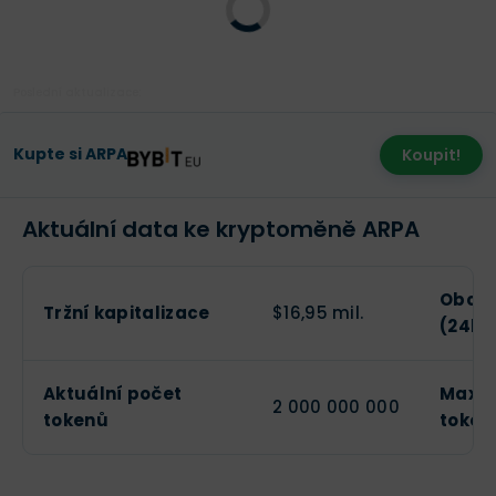
Poslední aktualizace:
Kupte si ARPA
Koupit!
Aktuální data ke kryptoměně ARPA
Obcho
Tržní kapitalizace
$16,95 mil.
(24h)
Aktuální počet
Maxim
2 000 000 000
tokenů
token