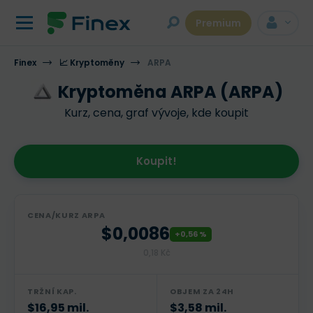
Premium
Finex
📈 Kryptoměny
ARPA
Kryptoměna ARPA (ARPA)
Kurz, cena, graf vývoje, kde koupit
Koupit!
CENA/KURZ ARPA
$0,0086
+0,56 %
0,18 Kč
TRŽNÍ KAP.
OBJEM ZA 24H
$16,95 mil.
$3,58 mil.