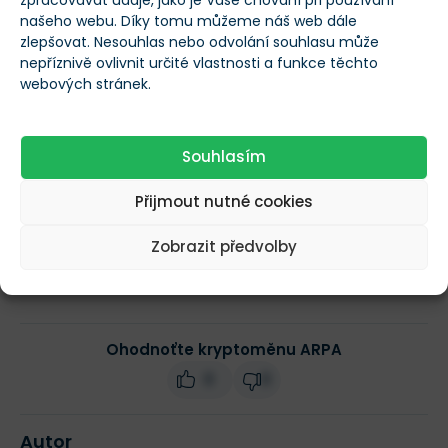
Maximální počet
našeho webu. Díky tomu můžeme náš web dále
2 000 000 000
tokenů
zlepšovat. Nesouhlas nebo odvolání souhlasu může
nepříznivě ovlivnit určité vlastnosti a funkce těchto
webových stránek.
Obchodní objem
$3 579 282
(24h)
Souhlasím
Tržní kapitalizace
$16 951 129
Přijmout nutné cookies
Změna ceny za 24h
Zobrazit předvolby
0,56 %
Ohodnoťte kryptoměnu ARPA
0
0
Autor