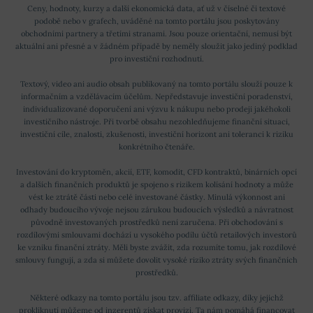
Ceny, hodnoty, kurzy a další ekonomická data, ať už v číselné či textové
podobě nebo v grafech, uváděné na tomto portálu jsou poskytovány
obchodními partnery a třetími stranami. Jsou pouze orientační, nemusí být
aktuální ani přesné a v žádném případě by neměly sloužit jako jediný podklad
pro investiční rozhodnutí.
Textový, video ani audio obsah publikovaný na tomto portálu slouží pouze k
informačním a vzdělávacím účelům. Nepředstavuje investiční poradenství,
individualizované doporučení ani výzvu k nákupu nebo prodeji jakéhokoli
investičního nástroje. Při tvorbě obsahu nezohledňujeme finanční situaci,
investiční cíle, znalosti, zkušenosti, investiční horizont ani toleranci k riziku
konkrétního čtenáře.
Investování do kryptoměn, akcií, ETF, komodit, CFD kontraktů, binárních opcí
a dalších finančních produktů je spojeno s rizikem kolísání hodnoty a může
vést ke ztrátě části nebo celé investované částky. Minulá výkonnost ani
odhady budoucího vývoje nejsou zárukou budoucích výsledků a návratnost
původně investovaných prostředků není zaručena. Při obchodování s
rozdílovými smlouvami dochází u vysokého podílu účtů retailových investorů
ke vzniku finanční ztráty. Měli byste zvážit, zda rozumíte tomu, jak rozdílové
smlouvy fungují, a zda si můžete dovolit vysoké riziko ztráty svých finančních
prostředků.
Některé odkazy na tomto portálu jsou tzv. affiliate odkazy, díky jejichž
prokliknutí můžeme od inzerentů získat provizi. Ta nám pomáhá financovat