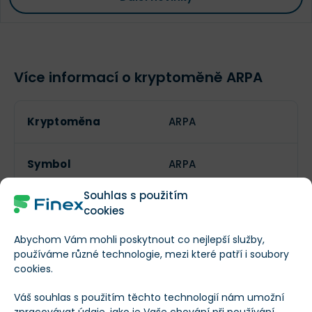
Více informací o kryptoměně ARPA
Kryptoměna
ARPA
Symbol
ARPA
Souhlas s použitím
cookies
Lze těžit?
Abychom Vám mohli poskytnout co nejlepší služby,
používáme různé technologie, mezi které patří i soubory
Aktuální počet
cookies.
2 000 000 000
tokenů
Váš souhlas s použitím těchto technologií nám umožní
zpracovávat údaje, jako je Vaše chování při používání