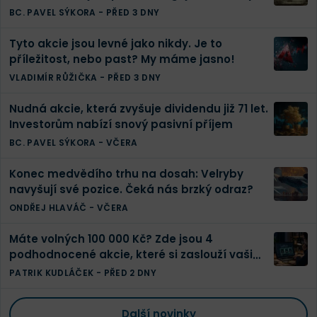
investic
BC. PAVEL SÝKORA
-
PŘED 3 DNY
Tyto akcie jsou levné jako nikdy. Je to
příležitost, nebo past? My máme jasno!
VLADIMÍR RŮŽIČKA
-
PŘED 3 DNY
Nudná akcie, která zvyšuje dividendu již 71 let.
Investorům nabízí snový pasivní příjem
BC. PAVEL SÝKORA
-
VČERA
Konec medvědího trhu na dosah: Velryby
navyšují své pozice. Čeká nás brzký odraz?
ONDŘEJ HLAVÁČ
-
VČERA
Máte volných 100 000 Kč? Zde jsou 4
podhodnocené akcie, které si zaslouží vaši
pozornost
PATRIK KUDLÁČEK
-
PŘED 2 DNY
Další novinky