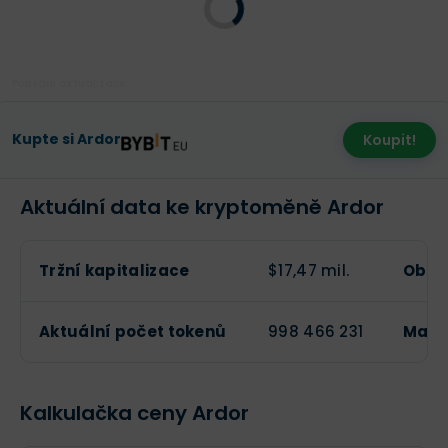
Poslední aktualizace:
Kupte si Ardor
Koupit!
Aktuální data ke kryptoměně Ardor
Tržní kapitalizace
$17,47 mil.
Obch
Aktuální počet tokenů
998 466 231
Maxi
Kalkulačka ceny Ardor