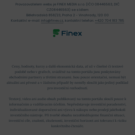
Provozovatelem webu je FINEX MEDIA s.r.o. (IČO 08446563, DIČ
CZ08446563) se sídlem
Bělehradská 858/23, Praha 2 - Vinohrady, 120 00
Kontaktní e-mail:
info@finex.cz
, kontaktní telefon:
+420 704 183 785
Ceny, hodnoty, kurzy a další ekonomická data, ať už v číselné či textové
podobě nebo v grafech, uváděné na tomto portálu jsou poskytovány
obchodními partnery a třetími stranami. Jsou pouze orientační, nemusí být
aktuální ani přesné a v žádném případě by neměly sloužit jako jediný podklad
pro investiční rozhodnutí.
Textový, video ani audio obsah publikovaný na tomto portálu slouží pouze k
informačním a vzdělávacím účelům. Nepředstavuje investiční poradenství,
individualizované doporučení ani výzvu k nákupu nebo prodeji jakéhokoli
investičního nástroje. Při tvorbě obsahu nezohledňujeme finanční situaci,
investiční cíle, znalosti, zkušenosti, investiční horizont ani toleranci k riziku
konkrétního čtenáře.