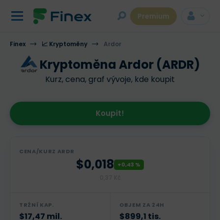
Premium
Finex
📈 Kryptoměny
Ardor
Kryptoměna Ardor (ARDR)
Kurz, cena, graf vývoje, kde koupit
Koupit!
CENA/KURZ ARDR
$0,018
+0,43 %
0,37 Kč
TRŽNÍ KAP.
OBJEM ZA 24H
$17,47 mil.
$899,1 tis.