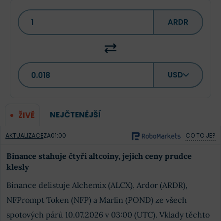
ARDR
USD
NEJČTENĚJŠÍ
ŽIVĚ
AKTUALIZACE
ZA
01:00
CO TO JE?
Binance stahuje čtyři altcoiny, jejich ceny prudce
klesly
Binance delistuje Alchemix (ALCX), Ardor (ARDR),
NFPrompt Token (NFP) a Marlin (POND) ze všech
spotových párů 10.07.2026 v 03:00 (UTC). Vklady těchto