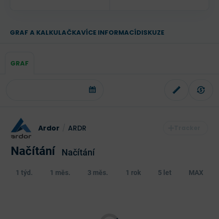
GRAF A KALKULAČKA
VÍCE INFORMACÍ
DISKUZE
GRAF
Ardor
/
ARDR
Načítání
Načítání
1 týd.
1 měs.
3 měs.
1 rok
5 let
MAX