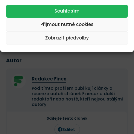
Změna ceny za 24h
0,43 %
Souhlasím
Přijmout nutné cookies
Ohodnoťte kryptoměnu Ardor
Zobrazit předvolby
0
0
Autor
Redakce Finex
Pod tímto profilem publikují články a
recenze autoři stránek Finex.cz a další
redaktoři nebo hosté, kteří nejsou stálými
autory.
Sdílejte tento článek
Sdílet