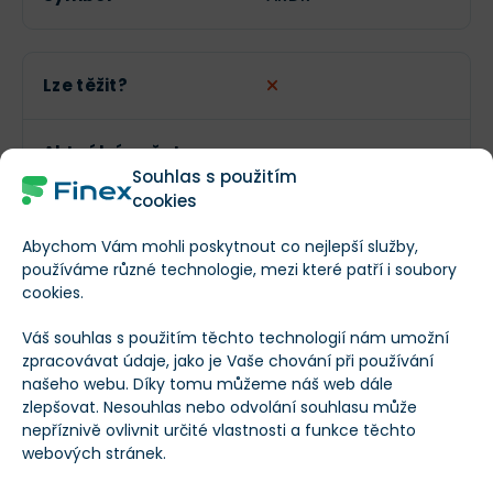
Lze těžit?
Aktuální počet
998 466 231
Souhlas s použitím
tokenů
cookies
Maximální počet
Abychom Vám mohli poskytnout co nejlepší služby,
--
používáme různé technologie, mezi které patří i soubory
tokenů
cookies.
Váš souhlas s použitím těchto technologií nám umožní
Obchodní objem
$899 057
zpracovávat údaje, jako je Vaše chování při používání
(24h)
našeho webu. Díky tomu můžeme náš web dále
zlepšovat. Nesouhlas nebo odvolání souhlasu může
nepříznivě ovlivnit určité vlastnosti a funkce těchto
Tržní kapitalizace
$17 473 548
webových stránek.