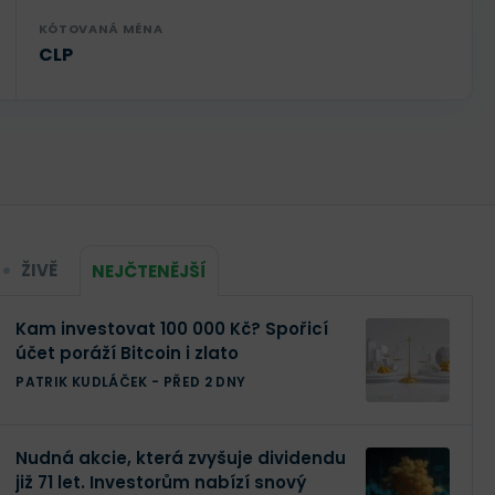
KÓTOVANÁ MĚNA
CLP
ŽIVĚ
NEJČTENĚJŠÍ
Kam investovat 100 000 Kč? Spořicí
účet poráží Bitcoin i zlato
PATRIK KUDLÁČEK
-
PŘED 2 DNY
Nudná akcie, která zvyšuje dividendu
již 71 let. Investorům nabízí snový