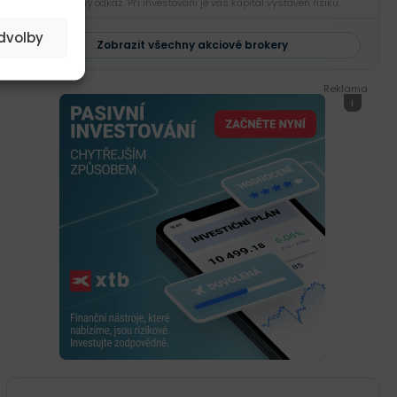
Sponzorovaný odkaz. Při investování je váš kapitál vystaven riziku.
edvolby
Zobrazit všechny akciové brokery
Reklama
i