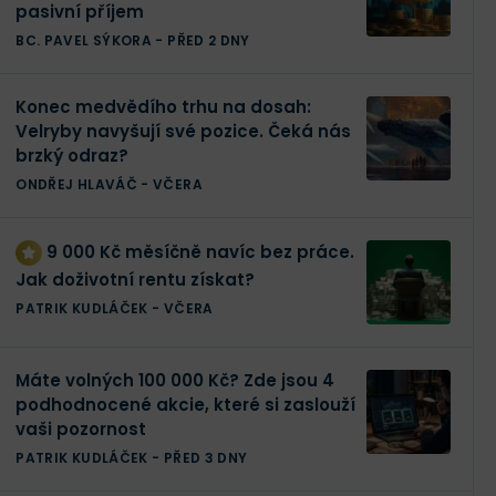
pasivní příjem
BC. PAVEL SÝKORA
-
PŘED 2 DNY
Konec medvědího trhu na dosah:
Velryby navyšují své pozice. Čeká nás
brzký odraz?
ONDŘEJ HLAVÁČ
-
VČERA
9 000 Kč měsíčně navíc bez práce.
Jak doživotní rentu získat?
PATRIK KUDLÁČEK
-
VČERA
Máte volných 100 000 Kč? Zde jsou 4
podhodnocené akcie, které si zaslouží
vaši pozornost
PATRIK KUDLÁČEK
-
PŘED 3 DNY