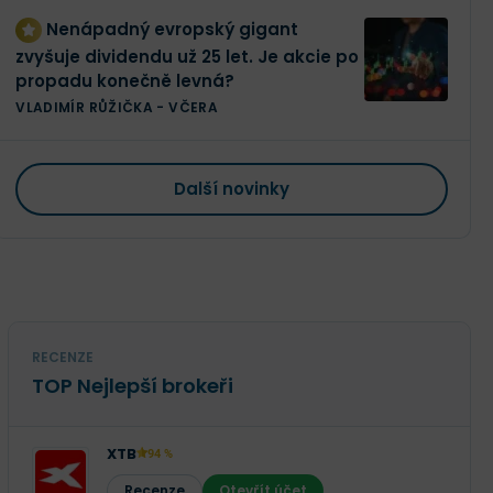
Nenápadný evropský gigant
zvyšuje dividendu už 25 let. Je akcie po
propadu konečně levná?
VLADIMÍR RŮŽIČKA
-
VČERA
Další novinky
RECENZE
TOP Nejlepší brokeři
XTB
94 %
Recenze
Otevřít účet