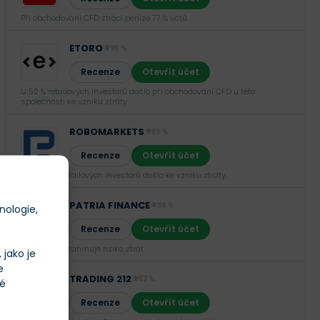
Při obchodování CFD ztrácí peníze 77 % účtů.
ETORO
90 %
Recenze
Otevřít účet
U 52 % retailových investorů došlo při obchodování CFD u této
společnosti ke vzniku ztráty.
ROBOMARKETS
89 %
Recenze
Otevřít účet
U 66,02 % retailových investorů došlo ke vzniku ztráty.
PATRIA FINANCE
88 %
nologie,
Recenze
Otevřít účet
Investování zahrnuje rizika ztrát.‎
jako je
e
TRADING 212
87 %
té
Recenze
Otevřít účet