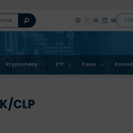
CZ
Kryptoměny
ETF
Forex
Komod
EK/CLP