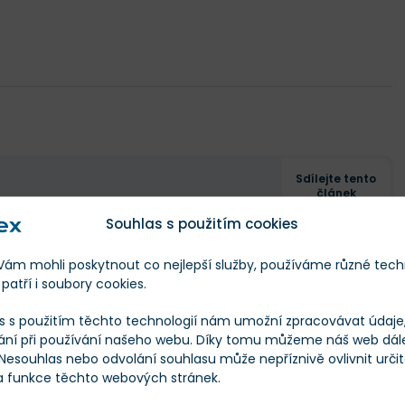
Sdílejte tento
článek
Souhlas s použitím cookies
Sdílet
ze autoři stránek Finex.cz a další
autory.
Tweet
m mohli poskytnout co nejlepší služby, používáme různé tech
patří i soubory cookies.
s s použitím těchto technologií nám umožní zpracovávat údaje, 
ání při používání našeho webu. Díky tomu můžeme náš web dál
 Nesouhlas nebo odvolání souhlasu může nepříznivě ovlivnit urči
 a funkce těchto webových stránek.