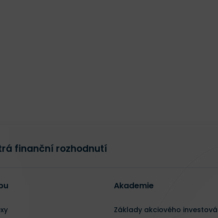
rá finanční rozhodnutí
bu
Akademie
exy
Základy akciového investová