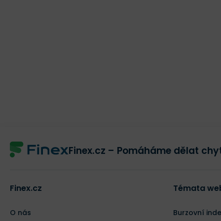
Finex.cz – Pomáháme dělat chyt
Finex.cz
Témata we
O nás
Burzovní ind