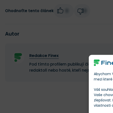
0
0
Ohodnoťte tento článek
Autor
Redakce Finex
Pod tímto profilem publikují články a recen
redaktoři nebo hosté, kteří nejsou stálými 
Abychom Vá
mezi které 
Váš souhla
Vaše chov
zlepšovat.
vlastnosti