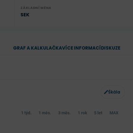
ZÁKLADNÍ MĚNA
SEK
GRAF A KALKULAČKA
VÍCE INFORMACÍ
DISKUZE
Škála
1 týd.
1 měs.
3 měs.
1 rok
5 let
MAX