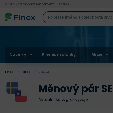
O NÁS
INZERCE
KARIÉRA
KONTAKTUJTE NÁS
Novinky
Premium články
Akcie
Finex
Forex
SEK/CLP
Měnový pár S
Aktuální kurz, graf vývoje