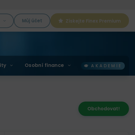
K
Můj účet
Získejte Finex Premium
ity
Osobní finance
AKADEMIE
Obchodovat!