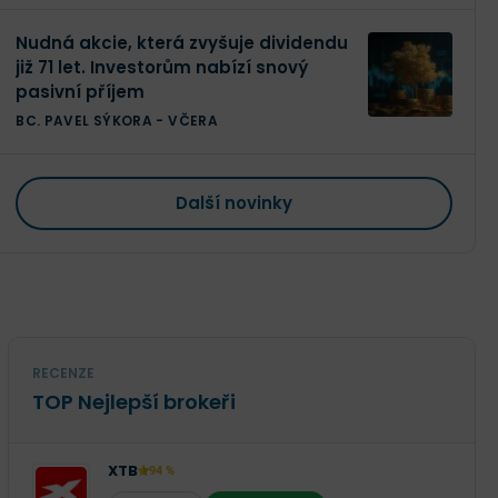
Nudná akcie, která zvyšuje dividendu
již 71 let. Investorům nabízí snový
pasivní příjem
BC. PAVEL SÝKORA
-
VČERA
Další novinky
RECENZE
TOP Nejlepší brokeři
XTB
94 %