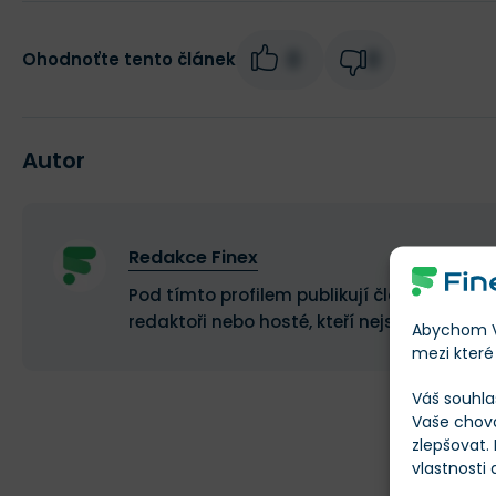
0
0
Ohodnoťte tento článek
Autor
Redakce Finex
Pod tímto profilem publikují články a recen
redaktoři nebo hosté, kteří nejsou stálými 
Abychom Vá
mezi které 
Váš souhla
Vaše chov
zlepšovat.
vlastnosti