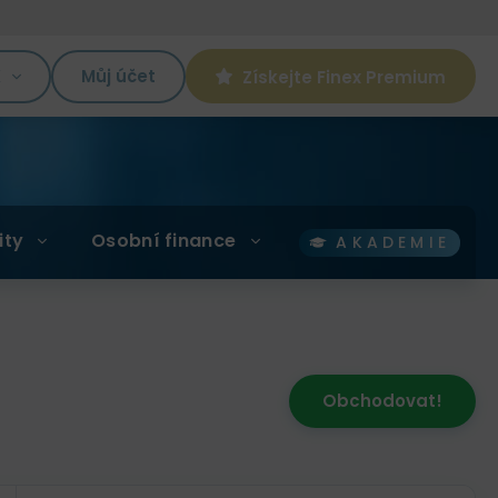
K
Můj účet
Získejte Finex Premium
ity
Osobní finance
AKADEMIE
Obchodovat!