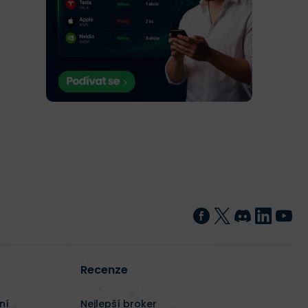
Recenze
ní
Nejlepší broker