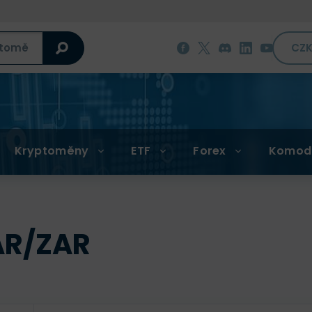
CZ
Kryptoměny
ETF
Forex
Komod
AR/ZAR