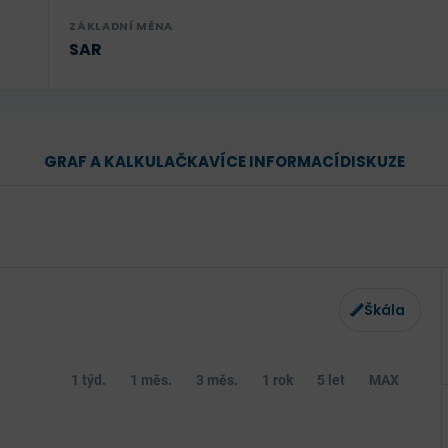
ZÁKLADNÍ MĚNA
SAR
GRAF A KALKULAČKA
VÍCE INFORMACÍ
DISKUZE
Škála
1 týd.
1 měs.
3 měs.
1 rok
5 let
MAX