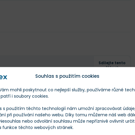
Sdílejte tento
článek
Souhlas s použitím cookies
Sdílet
ze autoři stránek Finex.cz a další
autory.
m mohli poskytnout co nejlepší služby, používáme různé tech
Tweet
patří i soubory cookies.
s s použitím těchto technologií nám umožní zpracovávat údaje, 
ání při používání našeho webu. Díky tomu můžeme náš web dál
 Nesouhlas nebo odvolání souhlasu může nepříznivě ovlivnit urči
 a funkce těchto webových stránek.