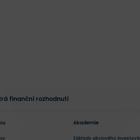
rá finanční rozhodnutí
bu
Akademie
exy
Základy akciového investová