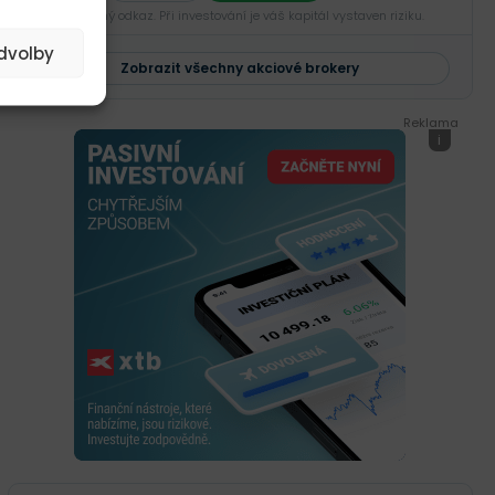
Sponzorovaný odkaz. Při investování je váš kapitál vystaven riziku.
edvolby
Zobrazit všechny akciové brokery
Reklama
i