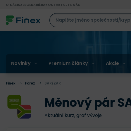
O NÁS
INZERCE
KARIÉRA
KONTAKTUJTE NÁS
Novinky
Premium články
Akcie
Finex
Forex
SAR/ZAR
Měnový pár S
Aktuální kurz, graf vývoje