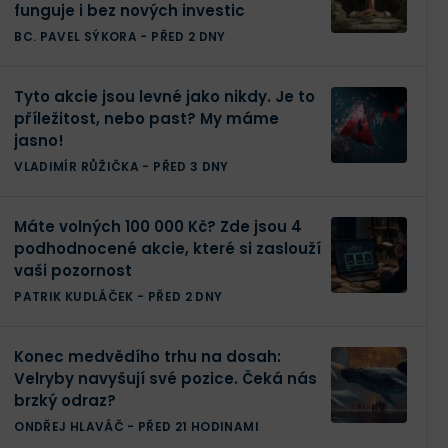
funguje i bez nových investic
BC. PAVEL SÝKORA
-
PŘED 2 DNY
Tyto akcie jsou levné jako nikdy. Je to
příležitost, nebo past? My máme
jasno!
VLADIMÍR RŮŽIČKA
-
PŘED 3 DNY
Máte volných 100 000 Kč? Zde jsou 4
podhodnocené akcie, které si zaslouží
vaši pozornost
PATRIK KUDLÁČEK
-
PŘED 2 DNY
Konec medvědího trhu na dosah:
Velryby navyšují své pozice. Čeká nás
brzký odraz?
ONDŘEJ HLAVÁČ
-
PŘED 21 HODINAMI