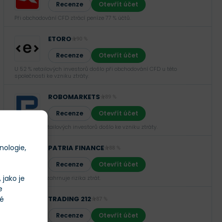
Recenze
Otevřít účet
Při obchodování CFD ztrácí peníze 77 % účtů.
ETORO
90 %
Recenze
Otevřít účet
U 52 % retailových investorů došlo při obchodování CFD u této
společnosti ke vzniku ztráty.
ROBOMARKETS
89 %
Recenze
Otevřít účet
U 66,02 % retailových investorů došlo ke vzniku ztráty.
nologie,
PATRIA FINANCE
88 %
Recenze
Otevřít účet
jako je
Investování zahrnuje rizika ztrát.‎
e
té
TRADING 212
87 %
Recenze
Otevřít účet