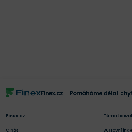
Finex.cz – Pomáháme dělat chyt
Finex.cz
Témata we
O nás
Burzovní ind