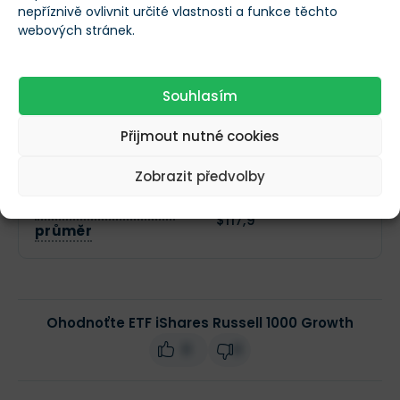
maximum
nepříznivě ovlivnit určité vlastnosti a funkce těchto
webových stránek.
52týdenní
$102,2
minimum
Souhlasím
50denní klouzavý
Přijmout nutné cookies
$122,1
průměr
Zobrazit předvolby
200denní klouzavý
$117,9
průměr
Ohodnoťte ETF iShares Russell 1000 Growth
0
0