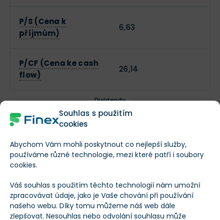
P/S (Cena k
6,63
příjmům)
P/CF (Cena ke cash
26,14
flow)
Dividendy
Souhlas s použitím
cookies
Dividenda na akcii
$0,43
Abychom Vám mohli poskytnout co nejlepší služby,
používáme různé technologie, mezi které patří i soubory
Dividendový výnos
0,35 %
cookies.
Statistiky ETF
Váš souhlas s použitím těchto technologií nám umožní
zpracovávat údaje, jako je Vaše chování při používání
našeho webu. Díky tomu můžeme náš web dále
52týdenní
$129,1
zlepšovat. Nesouhlas nebo odvolání souhlasu může