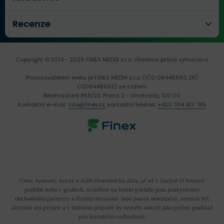
Recenze
Copyright © 2014 - 2026 FINEX MEDIA s.r.o.
Všechna práva vyhrazena.
Provozovatelem webu je FINEX MEDIA s.r.o. (IČO 08446563, DIČ
CZ08446563) se sídlem
Bělehradská 858/23, Praha 2 - Vinohrady, 120 00
Kontaktní e-mail:
info@finex.cz
, kontaktní telefon:
+420 704 183 785
Ceny, hodnoty, kurzy a další ekonomická data, ať už v číselné či textové
podobě nebo v grafech, uváděné na tomto portálu jsou poskytovány
obchodními partnery a třetími stranami. Jsou pouze orientační, nemusí být
aktuální ani přesné a v žádném případě by neměly sloužit jako jediný podklad
pro investiční rozhodnutí.