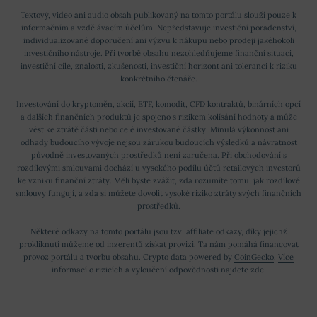
Textový, video ani audio obsah publikovaný na tomto portálu slouží pouze k
informačním a vzdělávacím účelům. Nepředstavuje investiční poradenství,
individualizované doporučení ani výzvu k nákupu nebo prodeji jakéhokoli
investičního nástroje. Při tvorbě obsahu nezohledňujeme finanční situaci,
investiční cíle, znalosti, zkušenosti, investiční horizont ani toleranci k riziku
konkrétního čtenáře.
Investování do kryptoměn, akcií, ETF, komodit, CFD kontraktů, binárních opcí
a dalších finančních produktů je spojeno s rizikem kolísání hodnoty a může
vést ke ztrátě části nebo celé investované částky. Minulá výkonnost ani
odhady budoucího vývoje nejsou zárukou budoucích výsledků a návratnost
původně investovaných prostředků není zaručena. Při obchodování s
rozdílovými smlouvami dochází u vysokého podílu účtů retailových investorů
ke vzniku finanční ztráty. Měli byste zvážit, zda rozumíte tomu, jak rozdílové
smlouvy fungují, a zda si můžete dovolit vysoké riziko ztráty svých finančních
prostředků.
Některé odkazy na tomto portálu jsou tzv. affiliate odkazy, díky jejichž
prokliknutí můžeme od inzerentů získat provizi. Ta nám pomáhá financovat
provoz portálu a tvorbu obsahu. Crypto data powered by
CoinGecko
.
Více
informací o rizicích a vyloučení odpovědnosti najdete zde
.