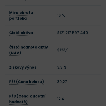
Míra obratu
16 %
portfolia
Čistá aktiva
$121 217 597 440
Čistá hodnota aktiv
$123,9
(NAV)
Ziskový výnos
3,3 %
P/E (Cena k zisku)
30,27
P/B (Cena k účetní
12,4
hodnotě)