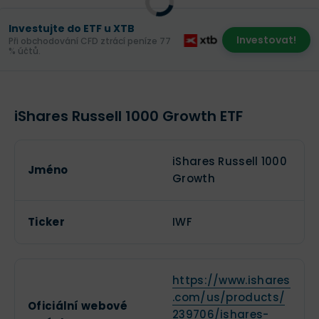
Investujte do ETF u XTB
Investovat!
Při obchodování CFD ztrácí peníze 77
% účtů.
iShares Russell 1000 Growth ETF
iShares Russell 1000
Jméno
Growth
Ticker
IWF
https://www.ishares
.com/us/products/
Oficiální webové
239706/ishares-