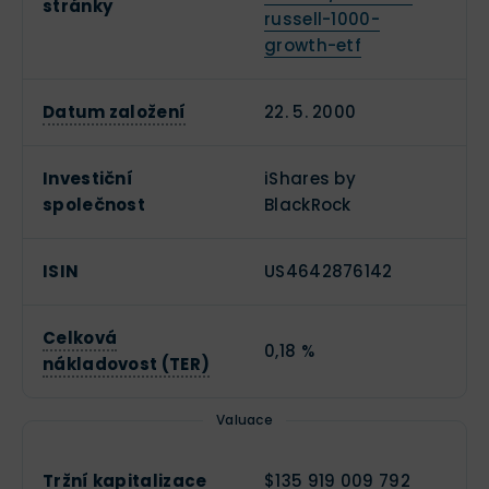
stránky
russell-1000-
growth-etf
Datum založení
22. 5. 2000
Investiční
iShares by
společnost
BlackRock
ISIN
US4642876142
Celková
0,18 %
nákladovost (TER)
Valuace
Tržní kapitalizace
$135 919 009 792