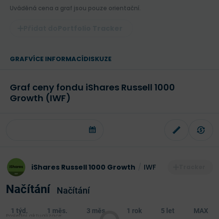
Uváděná cena a graf jsou pouze orientační.
Portfolio Tracker
GRAF
VÍCE INFORMACÍ
DISKUZE
Graf ceny fondu iShares Russell 1000
Growth (IWF)
iShares Russell 1000 Growth
/
IWF
Načítání
Načítání
1 týd.
1 měs.
3 měs.
1 rok
5 let
MAX
Poslední aktualizace: