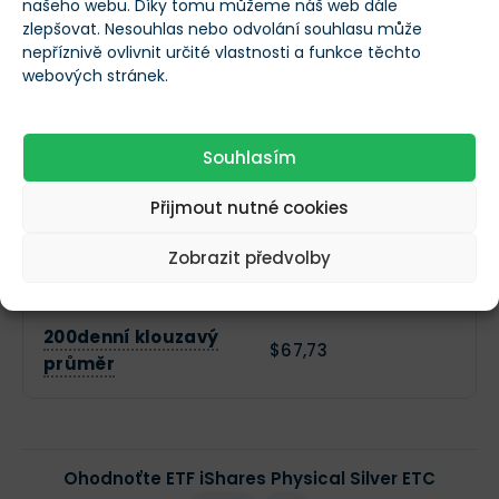
našeho webu. Díky tomu můžeme náš web dále
zlepšovat. Nesouhlas nebo odvolání souhlasu může
nepříznivě ovlivnit určité vlastnosti a funkce těchto
52týdenní
$115,9
webových stránek.
maximum
52týdenní
Souhlasím
$33,8
minimum
Přijmout nutné cookies
50denní klouzavý
$60,73
Zobrazit předvolby
průměr
200denní klouzavý
$67,73
průměr
Ohodnoťte ETF iShares Physical Silver ETC