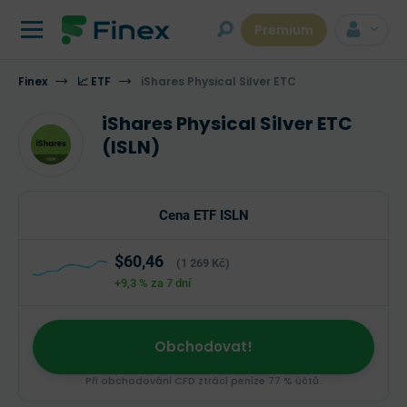
Premium
Finex
📈 ETF
iShares Physical Silver ETC
iShares Physical Silver ETC
(ISLN)
Cena ETF ISLN
$60,46
(1 269 Kč)
+9,3 %
za 7 dní
Obchodovat!
Při obchodování CFD ztrácí peníze 77 % účtů.