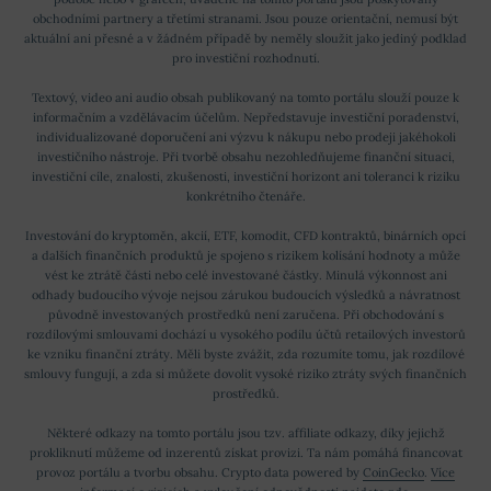
obchodními partnery a třetími stranami. Jsou pouze orientační, nemusí být
aktuální ani přesné a v žádném případě by neměly sloužit jako jediný podklad
pro investiční rozhodnutí.
Textový, video ani audio obsah publikovaný na tomto portálu slouží pouze k
informačním a vzdělávacím účelům. Nepředstavuje investiční poradenství,
individualizované doporučení ani výzvu k nákupu nebo prodeji jakéhokoli
investičního nástroje. Při tvorbě obsahu nezohledňujeme finanční situaci,
investiční cíle, znalosti, zkušenosti, investiční horizont ani toleranci k riziku
konkrétního čtenáře.
Investování do kryptoměn, akcií, ETF, komodit, CFD kontraktů, binárních opcí
a dalších finančních produktů je spojeno s rizikem kolísání hodnoty a může
vést ke ztrátě části nebo celé investované částky. Minulá výkonnost ani
odhady budoucího vývoje nejsou zárukou budoucích výsledků a návratnost
původně investovaných prostředků není zaručena. Při obchodování s
rozdílovými smlouvami dochází u vysokého podílu účtů retailových investorů
ke vzniku finanční ztráty. Měli byste zvážit, zda rozumíte tomu, jak rozdílové
smlouvy fungují, a zda si můžete dovolit vysoké riziko ztráty svých finančních
prostředků.
Některé odkazy na tomto portálu jsou tzv. affiliate odkazy, díky jejichž
prokliknutí můžeme od inzerentů získat provizi. Ta nám pomáhá financovat
provoz portálu a tvorbu obsahu. Crypto data powered by
CoinGecko
.
Více