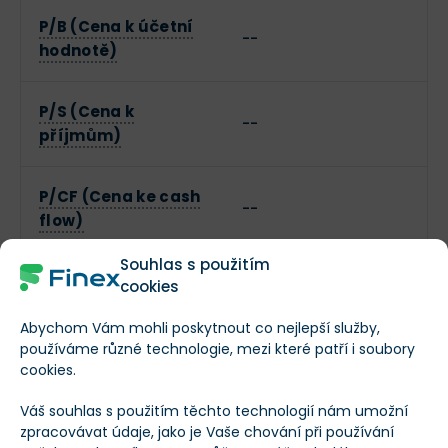
P/B (Cena k účetní
--
hodnotě)
P/S (Cena k
--
příjmům)
P/CF (Cena ke cash
--
flow)
Souhlas s použitím
Dividendy
cookies
Dividenda na akcii
--
Abychom Vám mohli poskytnout co nejlepší služby,
používáme různé technologie, mezi které patří i soubory
cookies.
Dividendový výnos
--
Váš souhlas s použitím těchto technologií nám umožní
zpracovávat údaje, jako je Vaše chování při používání
Statistiky ETF