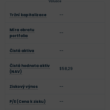
Valuace
Tržní kapitalizace
--
Míra obratu
--
portfolia
Čistá aktiva
--
Čistá hodnota aktiv
$58,29
(NAV)
Ziskový výnos
--
P/E (Cena k zisku)
--