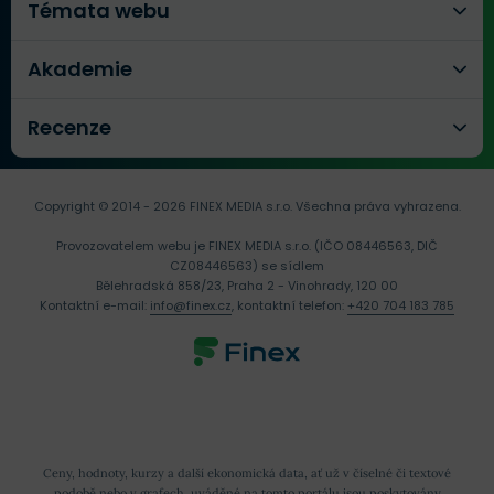
Témata webu
Akademie
Recenze
Copyright © 2014 - 2026 FINEX MEDIA s.r.o.
Všechna práva vyhrazena.
Provozovatelem webu je FINEX MEDIA s.r.o. (IČO 08446563, DIČ
CZ08446563) se sídlem
Bělehradská 858/23, Praha 2 - Vinohrady, 120 00
Kontaktní e-mail:
info@finex.cz
, kontaktní telefon:
+420 704 183 785
Ceny, hodnoty, kurzy a další ekonomická data, ať už v číselné či textové
podobě nebo v grafech, uváděné na tomto portálu jsou poskytovány