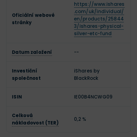
https://www.ishares
.com/uk/individual/
Oficiální webové
en/products/25844
stránky
3/ishares-physical-
silver-etc-fund
Datum založení
--
Investiční
iShares by
společnost
BlackRock
ISIN
IE00B4NCWG09
Celková
0,2 %
nákladovost (TER)