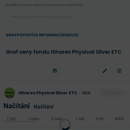
Uváděná cena a graf jsou pouze orientační.
Portfolio Tracker
GRAF
POPIS
VÍCE INFORMACÍ
DISKUZE
Graf ceny fondu iShares Physical Silver ETC
iShares Physical Silver ETC
/
ISLN
Načítání
Načítání
1 týd.
1 měs.
3 měs.
1 rok
5 let
MAX
Poslední aktualizace: