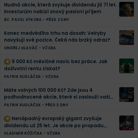
Nudná akcie, která zvyšuje dividendu již 71 let.
Investorům nabízí snový pasivní příjem
BC. PAVEL SÝKORA
-
PŘED 2 DNY
Konec medvědího trhu na dosah: Velryby
navyšují své pozice. Čeká nás brzký odraz?
ONDŘEJ HLAVÁČ
-
VČERA
9 000 Kč měsíčně navíc bez práce. Jak
doživotní rentu získat?
PATRIK KUDLÁČEK
-
VČERA
Máte volných 100 000 Kč? Zde jsou 4
podhodnocené akcie, které si zaslouží vaši
pozornost
PATRIK KUDLÁČEK
-
PŘED 3 DNY
Nenápadný evropský gigant zvyšuje
dividendu už 25 let. Je akcie po propadu
konečně levná?
VLADIMÍR RŮŽIČKA
-
VČERA