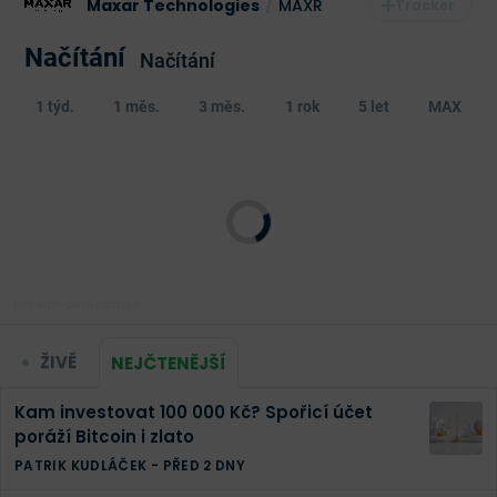
Maxar Technologies
/
MAXR
Načítání
Načítání
1 týd.
1 měs.
3 měs.
1 rok
5 let
MAX
Poslední aktualizace:
ŽIVĚ
NEJČTENĚJŠÍ
Kam investovat 100 000 Kč? Spořicí účet
poráží Bitcoin i zlato
PATRIK KUDLÁČEK
-
PŘED 2 DNY