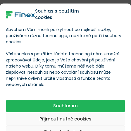
Více informací o akciích Maxar
Souhlas s použitím
Technologies (MAXR)
cookies
Základní informace
Abychom Vám mohli poskytnout co nejlepší služby,
používáme různé technologie, mezi které patří i soubory
Název společnosti
Maxar Technologies
cookies.
Váš souhlas s použitím těchto technologií nám umožní
Ticker
MAXR
zpracovávat údaje, jako je Vaše chování při používání
našeho webu. Díky tomu můžeme náš web dále
zlepšovat. Nesouhlas nebo odvolání souhlasu může
Základní informace o společnosti
nepříznivě ovlivnit určité vlastnosti a funkce těchto
webových stránek.
https://investor.ma
Webové stránky
xar.com/
Souhlasím
Založeno
1969
Přijmout nutné cookies