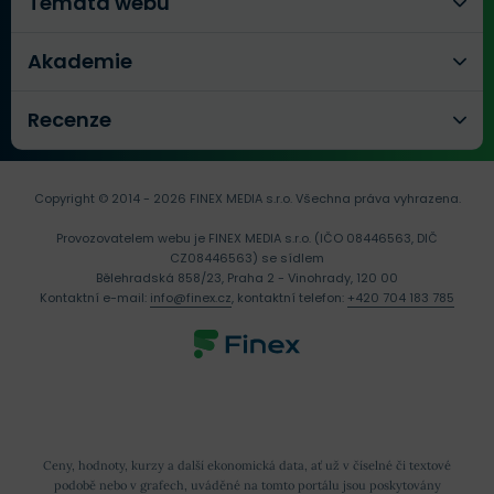
Témata webu
Akademie
Recenze
Copyright © 2014 - 2026 FINEX MEDIA s.r.o.
Všechna práva vyhrazena.
Provozovatelem webu je FINEX MEDIA s.r.o. (IČO 08446563, DIČ
CZ08446563) se sídlem
Bělehradská 858/23, Praha 2 - Vinohrady, 120 00
Kontaktní e-mail:
info@finex.cz
, kontaktní telefon:
+420 704 183 785
Ceny, hodnoty, kurzy a další ekonomická data, ať už v číselné či textové
podobě nebo v grafech, uváděné na tomto portálu jsou poskytovány