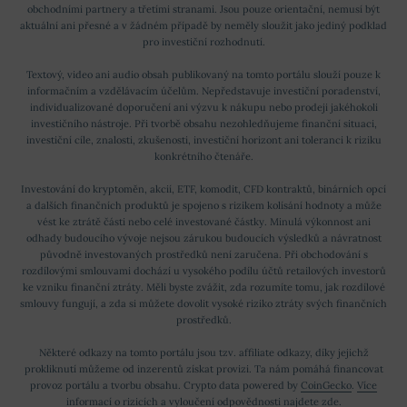
obchodními partnery a třetími stranami. Jsou pouze orientační, nemusí být
aktuální ani přesné a v žádném případě by neměly sloužit jako jediný podklad
pro investiční rozhodnutí.
Textový, video ani audio obsah publikovaný na tomto portálu slouží pouze k
informačním a vzdělávacím účelům. Nepředstavuje investiční poradenství,
individualizované doporučení ani výzvu k nákupu nebo prodeji jakéhokoli
investičního nástroje. Při tvorbě obsahu nezohledňujeme finanční situaci,
investiční cíle, znalosti, zkušenosti, investiční horizont ani toleranci k riziku
konkrétního čtenáře.
Investování do kryptoměn, akcií, ETF, komodit, CFD kontraktů, binárních opcí
a dalších finančních produktů je spojeno s rizikem kolísání hodnoty a může
vést ke ztrátě části nebo celé investované částky. Minulá výkonnost ani
odhady budoucího vývoje nejsou zárukou budoucích výsledků a návratnost
původně investovaných prostředků není zaručena. Při obchodování s
rozdílovými smlouvami dochází u vysokého podílu účtů retailových investorů
ke vzniku finanční ztráty. Měli byste zvážit, zda rozumíte tomu, jak rozdílové
smlouvy fungují, a zda si můžete dovolit vysoké riziko ztráty svých finančních
prostředků.
Některé odkazy na tomto portálu jsou tzv. affiliate odkazy, díky jejichž
prokliknutí můžeme od inzerentů získat provizi. Ta nám pomáhá financovat
provoz portálu a tvorbu obsahu. Crypto data powered by
CoinGecko
.
Více
informací o rizicích a vyloučení odpovědnosti najdete zde
.