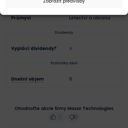
Sektor
Průmysl
Zobrazit předvolby
Průmysl
Letectví a obrana
Dividendy
Vyplácí dividendy?
Statistiky akcií
Dnešní objem
0
Ohodnoťte akcie firmy Maxar Technologies
1
0