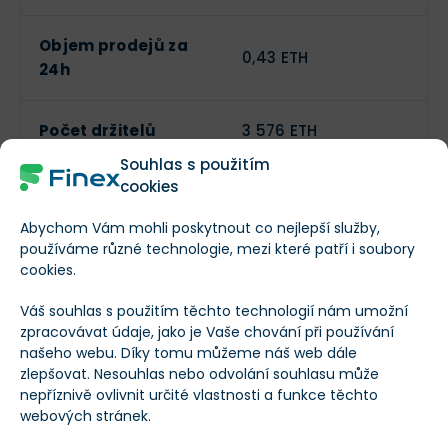
Objem prodejů za
0,43 ETH
24h
Počet držitelů
3 576 ETH
Souhlas s použitím
cookies
Abychom Vám mohli poskytnout co nejlepší služby,
Ohodnoťte NFT kolekci Genesis Box
používáme různé technologie, mezi které patří i soubory
0
0
cookies.
Váš souhlas s použitím těchto technologií nám umožní
Autor
zpracovávat údaje, jako je Vaše chování při používání
našeho webu. Díky tomu můžeme náš web dále
zlepšovat. Nesouhlas nebo odvolání souhlasu může
Redakce Finex
nepříznivě ovlivnit určité vlastnosti a funkce těchto
webových stránek.
Pod tímto profilem publikují články a
recenze autoři stránek Finex.cz a další