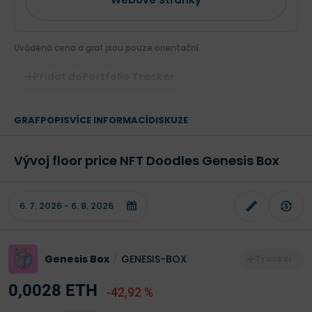
Uváděná cena a graf jsou pouze orientační.
Portfolio Tracker
GRAF
POPIS
VÍCE INFORMACÍ
DISKUZE
Vývoj floor price NFT Doodles Genesis Box
Genesis Box
/
GENESIS-BOX
0,0028 ETH
-42,92 %