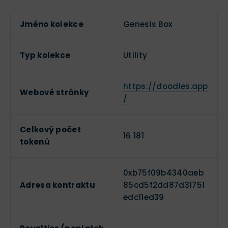
Jméno kolekce
Genesis Box
Typ kolekce
Utility
https://doodles.app
Webové stránky
/
Celkový počet
16 181
tokenů
0xb75f09b4340aeb
Adresa kontraktu
85cd5f2dd87d31751
edc11ed39