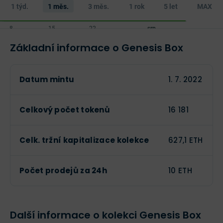
1 týd.
1 měs.
3 měs.
1 rok
5 let
MAX
Poslední aktualizace:
6. 8. 2026 20:05
Základní informace o Genesis Box
Datum mintu
1. 7. 2022
Celkový počet tokenů
16 181
Celk. tržní kapitalizace kolekce
627,1 ETH
Počet prodejů za 24h
10 ETH
Další informace o kolekci Genesis Box