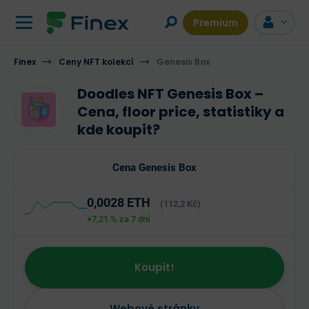
Premium
Finex
GRAF
Ceny NFT kolekcí
POPIS
VÍCE INFORMACÍ
Genesis Box
DISKUZE
Doodles NFT Genesis Box –
Cena, floor price, statistiky a
kde koupit?
Cena Genesis Box
0,0028 ETH
(112,2 Kč)
+7,21 %
za 7 dní
Koupit!
Webové stránky