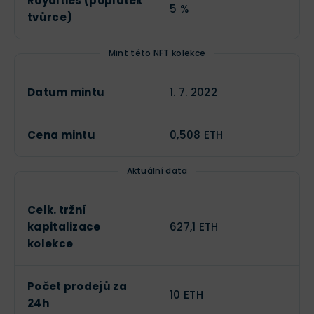
Royalties (poplatek
5 %
tvůrce)
Mint této NFT kolekce
Datum mintu
1. 7. 2022
Cena mintu
0,508 ETH
Aktuální data
Celk. tržní
kapitalizace
627,1 ETH
kolekce
Počet prodejů za
10 ETH
24h