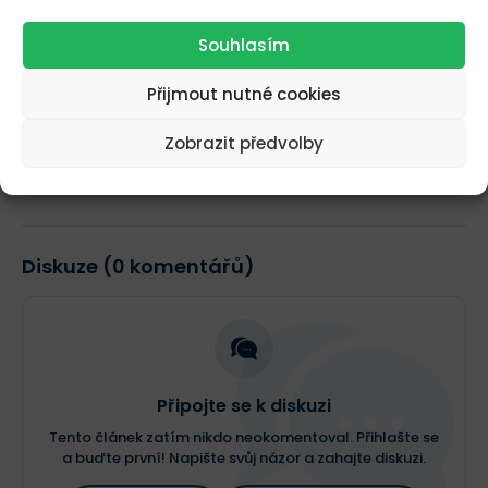
redaktoři nebo hosté, kteří nejsou stálými
autory.
Souhlasím
Sdílejte tento článek
Přijmout nutné cookies
Sdílet
Zobrazit předvolby
Tweet
Diskuze (0 komentářů)
Připojte se k diskuzi
Tento článek zatím nikdo neokomentoval. Přihlašte se
a buďte první! Napište svůj názor a zahajte diskuzi.