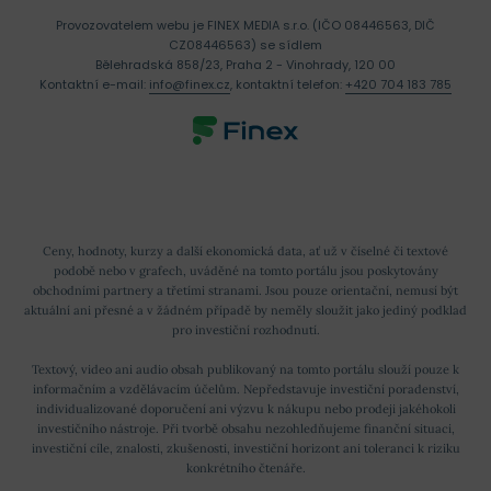
Provozovatelem webu je FINEX MEDIA s.r.o. (IČO 08446563, DIČ
CZ08446563) se sídlem
Bělehradská 858/23, Praha 2 - Vinohrady, 120 00
Kontaktní e-mail:
info@finex.cz
, kontaktní telefon:
+420 704 183 785
Ceny, hodnoty, kurzy a další ekonomická data, ať už v číselné či textové
podobě nebo v grafech, uváděné na tomto portálu jsou poskytovány
obchodními partnery a třetími stranami. Jsou pouze orientační, nemusí být
aktuální ani přesné a v žádném případě by neměly sloužit jako jediný podklad
pro investiční rozhodnutí.
Textový, video ani audio obsah publikovaný na tomto portálu slouží pouze k
informačním a vzdělávacím účelům. Nepředstavuje investiční poradenství,
individualizované doporučení ani výzvu k nákupu nebo prodeji jakéhokoli
investičního nástroje. Při tvorbě obsahu nezohledňujeme finanční situaci,
investiční cíle, znalosti, zkušenosti, investiční horizont ani toleranci k riziku
konkrétního čtenáře.