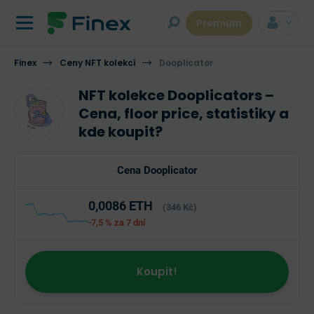
Premium
Finex
Ceny NFT kolekcí
Dooplicator
NFT kolekce Dooplicators –
Cena, floor price, statistiky a
kde koupit?
Cena Dooplicator
0,0086 ETH
(346 Kč)
-7,5 %
za 7 dní
Koupit!