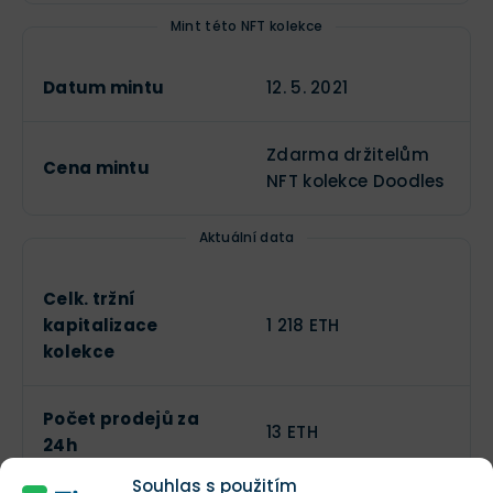
Mint této NFT kolekce
Datum mintu
12. 5. 2021
Zdarma držitelům
Cena mintu
NFT kolekce Doodles
Aktuální data
Celk. tržní
kapitalizace
1 218 ETH
kolekce
Počet prodejů za
13 ETH
24h
Souhlas s použitím