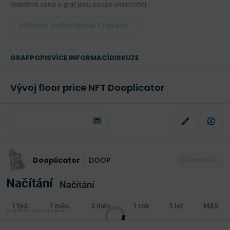
Uváděná cena a graf jsou pouze orientační.
Portfolio Tracker
GRAF
POPIS
VÍCE INFORMACÍ
DISKUZE
Vývoj floor price NFT Dooplicator
Dooplicator
/
DOOP
Načítání
Načítání
1 týd.
1 měs.
3 měs.
1 rok
5 let
MAX
Poslední aktualizace: