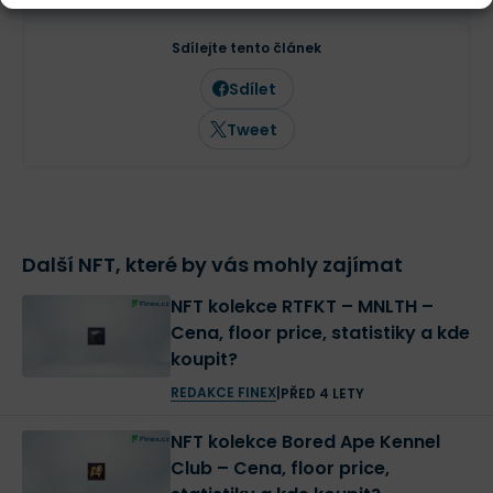
Sdílejte tento článek
Sdílet
Tweet
Další NFT, které by vás mohly zajímat
NFT kolekce RTFKT – MNLTH –
Cena, floor price, statistiky a kde
koupit?
REDAKCE FINEX
|
PŘED 4 LETY
NFT kolekce Bored Ape Kennel
Club – Cena, floor price,