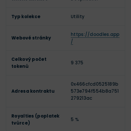
Typ kolekce
Utility
https://doodles.app
Webové stránky
/
Celkový počet
9 375
tokenů
0x466cfcd0525189b
Adresa kontraktu
573e794f554b8a751
279213ac
Royalties (poplatek
5 %
tvůrce)