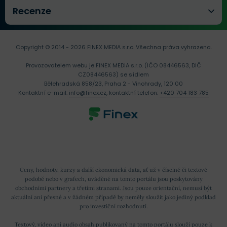
Recenze
Copyright © 2014 - 2026 FINEX MEDIA s.r.o.
Všechna práva vyhrazena.
Provozovatelem webu je FINEX MEDIA s.r.o. (IČO 08446563, DIČ
CZ08446563) se sídlem
Bělehradská 858/23, Praha 2 - Vinohrady, 120 00
Kontaktní e-mail:
info@finex.cz
, kontaktní telefon:
+420 704 183 785
Ceny, hodnoty, kurzy a další ekonomická data, ať už v číselné či textové
podobě nebo v grafech, uváděné na tomto portálu jsou poskytovány
obchodními partnery a třetími stranami. Jsou pouze orientační, nemusí být
aktuální ani přesné a v žádném případě by neměly sloužit jako jediný podklad
pro investiční rozhodnutí.
Textový, video ani audio obsah publikovaný na tomto portálu slouží pouze k