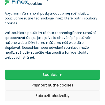
cookies
Objem prodejů za
2,49 ETH
24h
Abychom Vám mohli poskytnout co nejlepší služby,
používáme různé technologie, mezi které patří i soubory
cookies.
Počet držitelů
4 709 ETH
Váš souhlas s použitím těchto technologií nám umožní
zpracovávat údaje, jako je Vaše chování při používání
našeho webu. Díky tomu můžeme náš web dále
zlepšovat. Nesouhlas nebo odvolání souhlasu může
Ohodnoťte NFT kolekci Dooplicator
nepříznivě ovlivnit určité vlastnosti a funkce těchto
2
0
webových stránek.
Autor
Souhlasím
Redakce Finex
Přijmout nutné cookies
Pod tímto profilem publikují články a
Zobrazit předvolby
recenze autoři stránek Finex.cz a další
redaktoři nebo hosté, kteří nejsou stálými
autory.