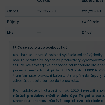
Odhad
Skutečnost
Obrat
£23,22 mld.
£23,22 mld.
Příjmy
--
£4,99 mld.
EPS
--
£4,03
Co se stalo a co očekávat dál
Rio Tinto za uplynulé pololetí vykázalo solidní výsledky,
spolu s razantním zvýšením produktivity vykompenzoval
těží ze své strategické orientace na materiály pro ener
přičemž
měď a hliník již tvoří 60 % zisku EBITDA
. Kl
transformace provozní kultury, která přinesla úspory 
zdvojnásobit toto tempo do konce roku.
Pro nadcházející čtvrtletí a rok 2026 investoři m
nárůst produkce mědi v dole Oyu Tolgoi
a postu
Simandou. Prioritou zůstává
kapitálová disciplína
,