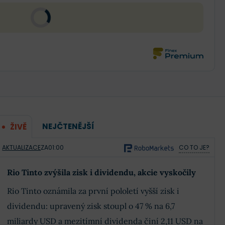
NEJČTENĚJŠÍ
ŽIVĚ
AKTUALIZACE
ZA
01:00
CO TO JE?
Rio Tinto zvýšila zisk i dividendu, akcie vyskočily
Rio Tinto oznámila za první pololetí vyšší zisk i
dividendu: upravený zisk stoupl o 47 % na 6,7
miliardy USD a mezitímní dividenda činí 2,11 USD na