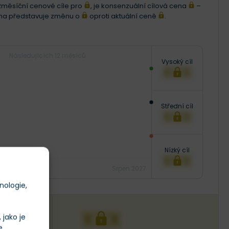
i 12měsíční cenové cíle pro
, je konsenzuální cílová cena
–
ena představuje změnu o
oproti aktuální ceně
.
Následujících 12 měsíců
Vysoký cíl
XXX
Střední cíl
XXX
Nízký cíl
XXX
Srpen 2027
nologie,
XXX
jako je
e