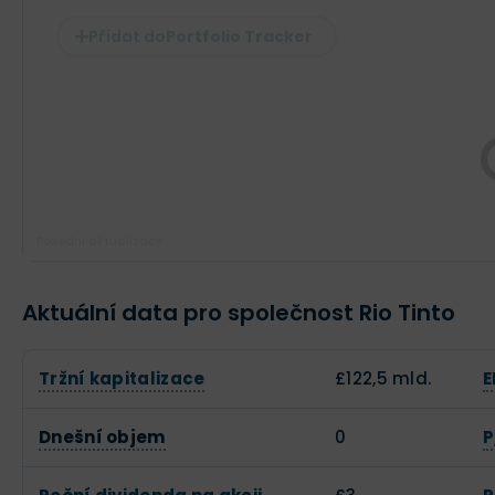
Portfolio Tracker
Poslední aktualizace:
Aktuální data pro společnost Rio Tinto
Tržní kapitalizace
£122,5 mld.
E
Dnešní objem
0
P