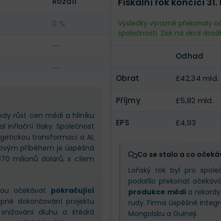
Rozdíl
Fiskální rok končící 31.
Obrat
£47,67 mld
0 %
Výsledky výrazně překonaly oče
společnosti. Zisk na akcii dosá
Příjmy
£7,21 mld.
--
Odhad
EPS
£6,2
--
Obrat
£42,34 mld.
Příjmy
£5,82 mld.
 kdy růst cen mědi a hliníku
EPS
£4,93
 inflační tlaky. Společnost
getickou transformaci a AI,
íčovým příběhem je úspěšná
Co se stalo a co očeká
870 milionů dolarů, s cílem
Loňský rok byl pro spol
podařilo překonat očekáv
ohou očekávat
pokračující
produkce mědi
a rekordy
pné dokončování projektu
rudy. Firma úspěšně integr
 snižování dluhu a štědrá
Mongolsku a Guineji.