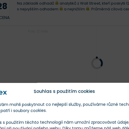
Na základě odhadů
analytiků z Wall Street, kteří poskytl
28
s nejvyšším odhadem
a nejnižším
. Průměrná cílová c
 CENA
Posl. 12 měs.
Souhlas s použitím cookies
25
m mohli poskytnout co nejlepší služby, používáme různé tech
patří i soubory cookies.
XX
XXX
s s použitím těchto technologií nám umožní zpracovávat údaje, 
ání při používání našeho webu. Díky tomu můžeme náš web dál