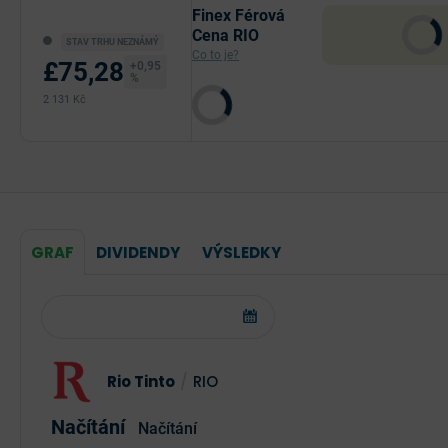
Finex Férová
Cena RIO
STAV TRHU NEZNÁMÝ
Co to je?
£75,28
+0,95
%
2 131 Kč
GRAF
DIVIDENDY
VÝSLEDKY
Rio Tinto
/
RIO
Načítání
Načítání