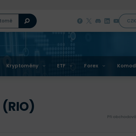
CZ
Kryptoměny
ETF
Forex
Komod
 (RIO)
Při obchodová