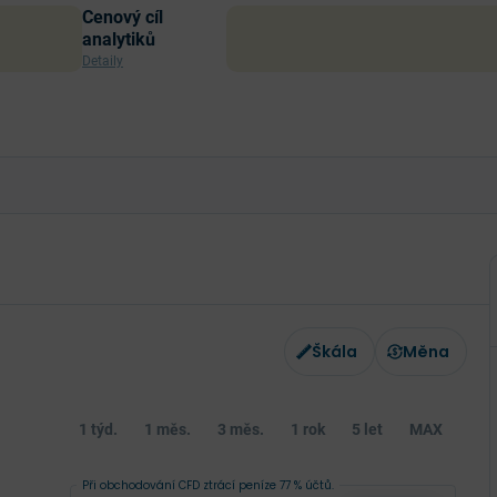
Cenový cíl
analytiků
Detaily
Škála
Měna
1 týd.
1 měs.
3 měs.
1 rok
5 let
MAX
Při obchodování CFD ztrácí peníze 77 % účtů.