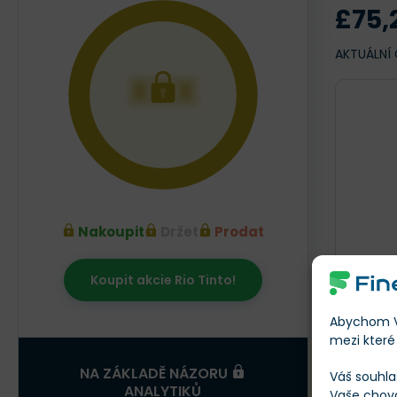
£75,
AKTUÁLNÍ
XXX
Nakoupit
Držet
Prodat
Koupit akcie Rio Tinto!
Srpen 20
Abychom Vá
mezi které 
X
NA ZÁKLADĚ NÁZORU
Váš souhla
ANALYTIKŮ
Vaše chov