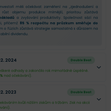
investoři měli očekávat zaměření na „zjednodušení a
de růst objemu produkce mírnější, prioritou zůstává
 nákladů
a zvyšování produktivity. Společnost sází na
ci, přičemž
85 % rozpočtu na průzkum směřuje do
ům o fúzích zůstává strategie samostatná s důrazem na
abilní dividendu.
 12. 2024
Double Beat
veškeré odhady a zakončilo rok mimořádně úspěšně.
 %
nad očekávání).
Skutečnost
Rozdíl
12. 2023
Double Beat
£42,76 mld.
+0.39 %
ekáváním kvůli nižším ziskům a tržbám. Zisk na akcii
vání).
£9,21 mld.
+31.3 %