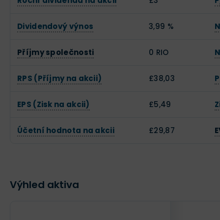
Roční dividenda na akcii
£3
P
Dividendový výnos
3,99 %
N
Příjmy společnosti
0 RIO
N
RPS (Příjmy na akcii)
£38,03
P
EPS (Zisk na akcii)
£5,49
Z
Účetní hodnota na akcii
£29,87
E
Výhled aktiva