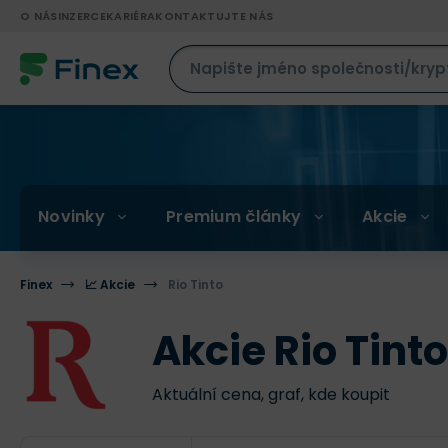
O NÁS
INZERCE
KARIÉRA
KONTAKTUJTE NÁS
Novinky
Premium články
Akcie
Finex
📈 Akcie
Rio Tinto
Akcie Rio Tinto
Aktuální cena, graf, kde koupit