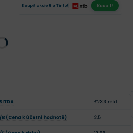
Koupit akcie Rio Tinto!
Koupit!
BITDA
£23,3 mld.
/B (Cena k účetní hodnotě)
2,5