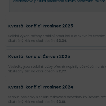
dividendová politika podložená silným peněžním tokem z
Kvartál končící Prosinec 2025
Solidní výkon tažený stabilní produkcí a efektivním řízení
Skutečný zisk na akcii dosáhl
£3,34
.
Odhad
Skutečnost
Kvartál končící Červen 2025
Obrat
£22,96 mld.
£22,96 mld.
Výsledky jsou stabilní, tržby přesně naplnily očekávání a zis
Skutečný zisk na akcii dosáhl
£2,77
.
Příjmy
--
£4,06 mld.
Odhad
Skutečnost
EPS
--
£3,34
Kvartál končící Prosinec 2024
Obrat
£19,59 mld.
£19,59 mld.
Stabilní výsledky s solidní ziskovostí navzdory kolísavým 
Co se stalo a co očekávat dál
Skutečný zisk na akcii dosáhl
£3,51
.
Příjmy
--
£3,3 mld.