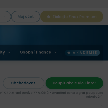
K
Můj účet
Získejte Finex Premium
ity
Osobní finance
AKADEMIE
Obchodovat!
Koupit akcie Rio Tinto!
ní CFD ztrácí peníze 77 % účtů. • Uváděná cena a graf jsou pouze
orientační.