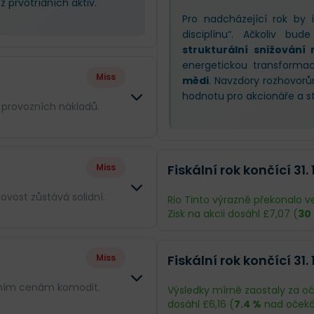
 prvotřídních aktiv.
Pro nadcházející rok by 
disciplínu“. Ačkoliv bu
strukturální snižování
energetickou transforma
Miss
mědi
. Navzdory rozhovor
hodnotu pro akcionáře a st
m provozních nákladů.
Rozdíl
Miss
Fiskální rok končící 31.
0 %
kovost zůstává solidní.
Rio Tinto výrazně překonalo 
Zisk na akcii dosáhl £7,07 (
30
--
Rozdíl
Odhad
--
Miss
Fiskální rok končící 31. 
0 %
Obrat
£42,6 mld.
tržním cenám komodit.
Výsledky mírně zaostaly za oč
dosáhl £6,16 (
7.4 %
nad očeká
--
Příjmy
£7,01 mld.