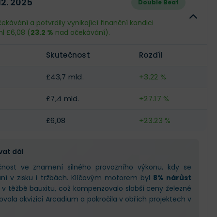
 12. 2025
Double Beat
.
--
--
kávání a potvrdily vynikající finanční kondici
hl £6,08 (
23.2 %
nad očekávání).
--
--
Skutečnost
Rozdíl
--
--
£43,7 mld.
+3.22 %
£7,4 mld.
+27.17 %
£6,08
+23.23 %
vat dál
ečnost ve znamení silného provozního výkonu, kdy se
ání v zisku i tržbách. Klíčovým motorem byl
8% nárůst
 v těžbě bauxitu, což kompenzovalo slabší ceny železné
ovala akvizici Arcadium a pokročila v obřích projektech v