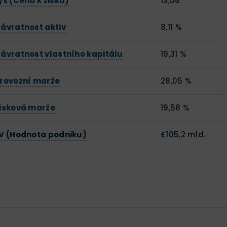
/E (Cena k zisku)
13,58
ávratnost aktiv
8,11 %
ávratnost vlastního kapitálu
19,31 %
rovozní marže
28,05 %
isková marže
19,58 %
V (Hodnota podniku)
£105,2 mld.